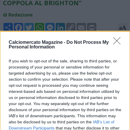
COPPOLA AL BRIGHTON"
di Redazione
Share
Facebook
Twitter
WhatsApp
Messenger
LinkedIn
Copy
Email
Print
aA
Link
16/06/2025 - 00:00
Calciomercato Magazine -
Do Not Process My
Personal Information
Visite mediche passate e firma per Diego Coppola al Brighton,
col difensore che ha saluta Verona per approdare in Premier
If you wish to opt-out of the sale, sharing to third parties, or
League. Secondo quanto riferito da Fabrizio Romano, infatti,
processing of your personal or sensitive information for
mancherebbe solo l'ufficialità dell'operazione che si sarebbe
targeted advertising by us, please use the below opt-out
conclusa su cifre vicine ai 10 milioni più bonus.
section to confirm your selection. Please note that after your
opt-out request is processed you may continue seeing
interest-based ads based on personal information utilized by
us or personal information disclosed to third parties prior to
your opt-out. You may separately opt-out of the further
disclosure of your personal information by third parties on the
IAB’s list of downstream participants. This information may
also be disclosed by us to third parties on the
IAB’s List of
Downstream Participants
that may further disclose it to other