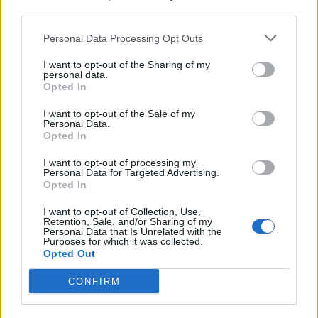
third parties.
Personal Data Processing Opt Outs
I want to opt-out of the Sharing of my
personal data.
Opted In
I want to opt-out of the Sale of my
VAI ALLA VERSIONE CLASSICA
Personal Data.
Opted In
I want to opt-out of processing my
Personal Data for Targeted Advertising.
Opted In
Il materiale (testo, foto e video) consultabile in questo portale è di nostra proprietà.
Alcune foto (screenshot) ed articoli presenti su "Calciomercato Magazine" sono in parte
I want to opt-out of Collection, Use,
giunti da internet, in quanto arrivati alla nostra attenzione attraverso regolari
Retention, Sale, and/or Sharing of my
comunicati stampa con immagini e testi allegati ed autorizzati alla pubblicazione, e
Personal Data that Is Unrelated with the
quindi valutati di pubblico dominio. Se i soggetti o gli autori avessero qualcosa in
Purposes for which it was collected.
contrario alla pubblicazione, non avranno che da segnalarlo alla redazione (indirizzo
email:
redazione@napolimagazine.com
), che provvederà prontamente alla rimozione.
Opted Out
"Calciomercato Magazine" non è una testata giornalistica, ma un sito di informazione di
proprietà di Napoli Magazine.
CONFIRM