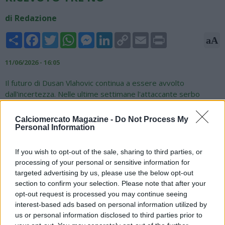
di Redazione
Share
Facebook
Twitter
WhatsApp
Messenger
LinkedIn
Copy
Email
Print
aA
Link
11/06/2026 - 16:05
Il futuro di Dusan Vlahovic continua a essere avvolto
dall'incertezza. Nelle ultime settimane l'attaccante serbo
sarebbe stato proposto ad alcune delle principali potenze del
calcio spagnolo, nel tentativo di individuare una nuova
Calciomercato Magazine -
Do Not Process My
destinazione in vista della prossima stagione dopo la fine
Personal Information
della sua avventura alla Juventus. Secondo le indiscrezioni di
mercato di Fabrizio Romano, il profilo dell'ex centravanti della
If you wish to opt-out of the sale, sharing to third parties, or
Juventus sarebbe stato offerto a Barcellona, Real Madrid e
processing of your personal or sensitive information for
Atlético Madrid. Al momento, però, nessuna delle tre società
targeted advertising by us, please use the below opt-out
avrebbe manifestato la volontà di affondare il colpo o avviare
section to confirm your selection. Please note that after your
una trattativa concreta. In passato era stato accostato anche
opt-out request is processed you may continue seeing
al Napoli. La situazione resta quindi in evoluzione, con il futuro
interest-based ads based on personal information utilized by
di Vlahovic ancora tutto da definire e possibili nuovi scenari
us or personal information disclosed to third parties prior to