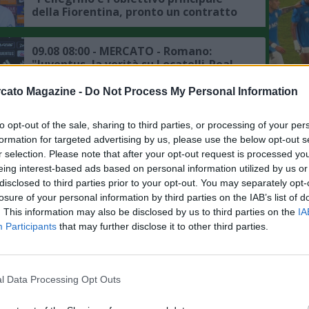
della Fiorentina, pronto un contratto
fino al 2031"
09.08 08:00 - MERCATO - Romano:
"Juventus, la verità su Locatelli-Real
Madrid"
L'An
cato Magazine -
Do Not Process My Personal Information
del Nu
09.08 07:45 - MERCATO - Moretto:
FOTO
to opt-out of the sale, sharing to third parties, or processing of your per
"Barcellona, Flick vuole la
C
formation for targeted advertising by us, please use the below opt-out s
permanenza di Alvaro Cortes, i
r selection. Please note that after your opt-out request is processed y
prossimi giorni cruciali per il futuro"
eing interest-based ads based on personal information utilized by us or
09.08 07:26 - MERCATO - Schira:
disclosed to third parties prior to your opt-out. You may separately opt-
"Lucumì alla Juventus, trattative in
losure of your personal information by third parties on the IAB’s list of
corso: i bianconeri preparano una
. This information may also be disclosed by us to third parties on the
IA
nuova offerta per il Bologna"
Participants
that may further disclose it to other third parties.
09.08 04:00 - MERCATO - Schira:
"Barcola il principale obiettivo del
Liverpool, la richiesta del PSG"
l Data Processing Opt Outs