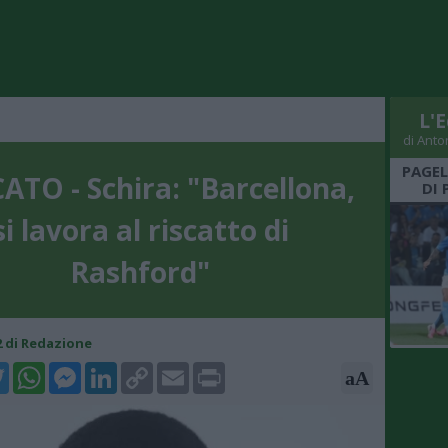
L'E
di Anto
PAGEL
TO - Schira: "Barcellona,
DI 
si lavora al riscatto di
Rashford"
52 di Redazione
k
tter
WhatsApp
Messenger
LinkedIn
Copy
Email
Print
aA
Link