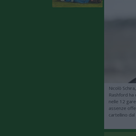
Nicolò Schira
Rashford ha c
nelle 12 gare
assenze offen
cartellino da