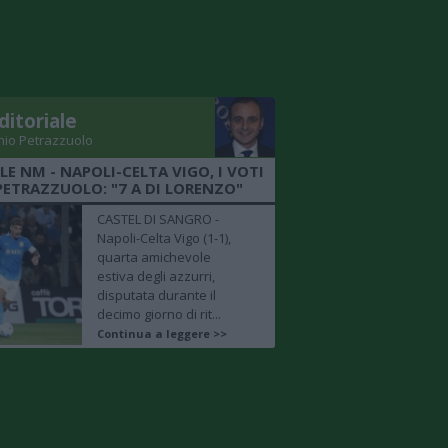
ditoriale
nio Petrazzuolo
LE NM - NAPOLI-CELTA VIGO, I VOTI
PETRAZZUOLO: "7 A DI LORENZO"
CASTEL DI SANGRO -
Napoli-Celta Vigo (1-1),
quarta amichevole
estiva degli azzurri,
disputata durante il
decimo giorno di rit...
Continua a leggere >>