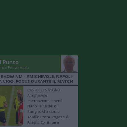
Il Punto
enzo Petrazzuolo
 SHOW NM - AMICHEVOLE, NAPOLI-
A VIGO: FOCUS DURANTE IL MATCH
CASTEL DI SANGRO -
Amichevole
internazionale per il
Napoli a Castel di
Sangro. Allo stadio
Teofilo Patini i ragazzi di
Allegr...
Continua a