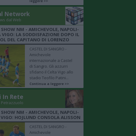
leggere >>
al Network
ws dal Web
 SHOW NM - AMICHEVOLE, NAPOLI-
 VIGO: LA SODDISFAZIONE DOPO IL
OL DEL CAPITANO DI LORENZO
CASTEL DI SANGRO -
Amichevole
internazionale a Castel
di Sangro. Gli azzurri
sfidano il Celta Vigo allo
stadio Teofilo Patini...
Continua a leggere >>
i In Rete
 Petrazzuolo
 SHOW NM - AMICHEVOLE, NAPOLI-
 VIGO: HOJLUND CONSOLA ALISSON
CASTEL DI SANGRO -
Amichevole