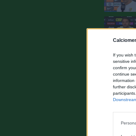
Calciomer
If you wish 
sensitive in
confirm you
continue se
information 
further disc
participants
Downstream 
Persona