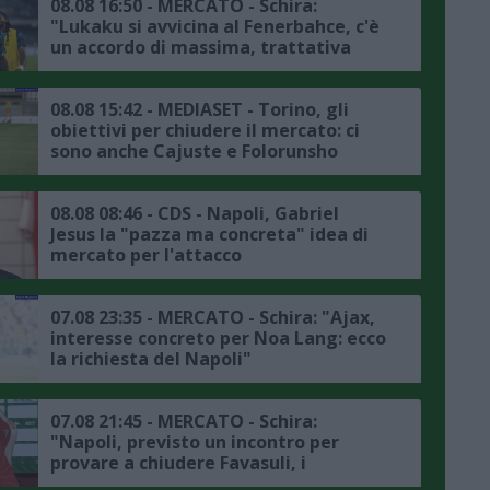
08.08 16:50 - MERCATO - Schira:
"Lukaku si avvicina al Fenerbahce, c'è
un accordo di massima, trattativa
avanzata tra il club turco e il Napoli"
08.08 15:42 - MEDIASET - Torino, gli
obiettivi per chiudere il mercato: ci
sono anche Cajuste e Folorunsho
08.08 08:46 - CDS - Napoli, Gabriel
Jesus la "pazza ma concreta" idea di
mercato per l'attacco
07.08 23:35 - MERCATO - Schira: "Ajax,
interesse concreto per Noa Lang: ecco
la richiesta del Napoli"
07.08 21:45 - MERCATO - Schira:
"Napoli, previsto un incontro per
provare a chiudere Favasuli, i
dettagli"