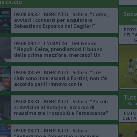
ME CALCIO
Soci
09.08 09:32 - MERCATO - Schira: "Como,
avviati i contatti per acquistare
Ne
Sebastiano Esposito dal Cagliari"
FOTO
CELTA
G
09.08 09:12 - L'ANALISI - Del Genio:
"Napoli-Celta, prendiamoci il buono
della prima mezz'ora, mercato? Un
jolly va preso per spostare Olivera"
09.08 08:59 - MERCATO - Schira: "Tre
club sono interessati a Fortini, non c'è
accordo per il rinnovo con la
Fiorentina"
Tutt
09.08 08:31 - MERCATO - Schira: "Piccoli
di Rosa
si avvicina al Bologna, accordo di
massima tra i rossoblù e l'attaccante"
FOTO
CELTA
09.08 08:11 - MERCATO - Schira:
"Pellegrino è l'obiettivo principale