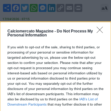
Share
Facebook
Twitter
WhatsApp
Messenger
LinkedIn
Copy
Email
Print
aA
Link
17/04/2026 - 07:15
Nicolò Schira, esperto di mercato, rivela su X: "Il Parma sta
Calciomercato Magazine -
Do Not Process My
pensando di rinforzare il proprio Settore Giovanile (Mattia
Personal Information
Notari è in scadenza e non gli è stato proposto finora il
rinnovo): occhio al nome di Gigi Milani, attualmente nel Club
If you wish to opt-out of the sale, sharing to third parties, or
Italia e storico scout della Juventus molto apprezzato dal Ceo
processing of your personal or sensitive information for
Federico Cherubini".
targeted advertising by us, please use the below opt-out
section to confirm your selection. Please note that after your
opt-out request is processed you may continue seeing
interest-based ads based on personal information utilized by
us or personal information disclosed to third parties prior to
your opt-out. You may separately opt-out of the further
disclosure of your personal information by third parties on the
IAB’s list of downstream participants. This information may
also be disclosed by us to third parties on the
IAB’s List of
Downstream Participants
that may further disclose it to other
third parties.