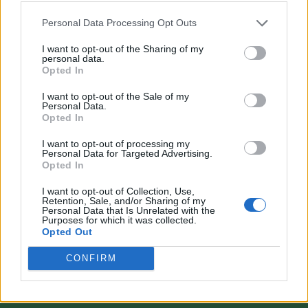
Personal Data Processing Opt Outs
I want to opt-out of the Sharing of my
personal data.
Opted In
VAI ALLA VERSIONE CLASSICA
I want to opt-out of the Sale of my
Personal Data.
Opted In
I want to opt-out of processing my
Personal Data for Targeted Advertising.
Il materiale (testo, foto e video) consultabile in questo portale è di nostra proprietà.
Opted In
Alcune foto (screenshot) ed articoli presenti su "Calciomercato Magazine" sono in parte
giunti da internet, in quanto arrivati alla nostra attenzione attraverso regolari
comunicati stampa con immagini e testi allegati ed autorizzati alla pubblicazione, e
I want to opt-out of Collection, Use,
quindi valutati di pubblico dominio. Se i soggetti o gli autori avessero qualcosa in
Retention, Sale, and/or Sharing of my
contrario alla pubblicazione, non avranno che da segnalarlo alla redazione (indirizzo
Personal Data that Is Unrelated with the
email:
redazione@napolimagazine.com
), che provvederà prontamente alla rimozione.
Purposes for which it was collected.
Opted Out
"Calciomercato Magazine" non è una testata giornalistica, ma un sito di informazione di
proprietà di Napoli Magazine.
CONFIRM