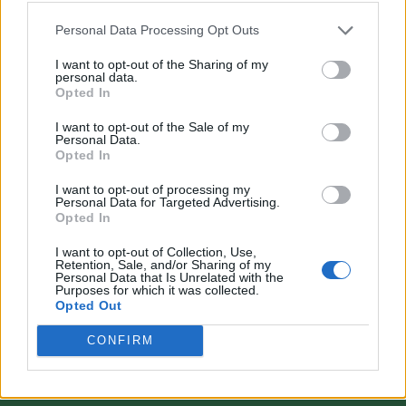
Personal Data Processing Opt Outs
I want to opt-out of the Sharing of my
personal data.
Opted In
VAI ALLA VERSIONE CLASSICA
I want to opt-out of the Sale of my
Personal Data.
Opted In
I want to opt-out of processing my
Personal Data for Targeted Advertising.
Il materiale (testo, foto e video) consultabile in questo portale è di nostra proprietà.
Opted In
Alcune foto (screenshot) ed articoli presenti su "Calciomercato Magazine" sono in parte
giunti da internet, in quanto arrivati alla nostra attenzione attraverso regolari
comunicati stampa con immagini e testi allegati ed autorizzati alla pubblicazione, e
I want to opt-out of Collection, Use,
quindi valutati di pubblico dominio. Se i soggetti o gli autori avessero qualcosa in
Retention, Sale, and/or Sharing of my
contrario alla pubblicazione, non avranno che da segnalarlo alla redazione (indirizzo
Personal Data that Is Unrelated with the
email:
redazione@napolimagazine.com
), che provvederà prontamente alla rimozione.
Purposes for which it was collected.
Opted Out
"Calciomercato Magazine" non è una testata giornalistica, ma un sito di informazione di
proprietà di Napoli Magazine.
CONFIRM