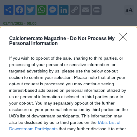
Share
Facebook
Twitter
WhatsApp
Messenger
LinkedIn
Copy
Email
Print
aA
Link
03/11/2025 - 08:00
Nicolò Schira, esperto di mercato, rivela sul proprio sito:
Calciomercato Magazine -
Do Not Process My
"L'Inter e il Milan sono tornate a monitorare fortemente
Personal Information
Oumar Solet come soluzione difensiva. Genuini e iniziali
interessi da parte delle due milanesi, ma c'è una variabile da
If you wish to opt-out of the sale, sharing to third parties, or
considerare: tutto dipenderà dall'esito delle accuse di violenza
processing of your personal or sensitive information for
sessuale mosse al giocatore".
targeted advertising by us, please use the below opt-out
section to confirm your selection. Please note that after your
opt-out request is processed you may continue seeing
interest-based ads based on personal information utilized by
us or personal information disclosed to third parties prior to
your opt-out. You may separately opt-out of the further
disclosure of your personal information by third parties on the
IAB’s list of downstream participants. This information may
also be disclosed by us to third parties on the
IAB’s List of
Downstream Participants
that may further disclose it to other
third parties.