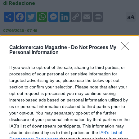
di Redazione
Share
Facebook
Twitter
WhatsApp
Messenger
LinkedIn
Copy
Email
Print
aA
Link
07/06/2026 - 07:46
Nicolò Schira, giornalista ed esperto di mercato, scrive su X:
Calciomercato Magazine -
Do Not Process My
"La Fiorentina ha chiesto informazioni per il portiere del
Personal Information
Cagliari Elia Caprile (classe 2001). #trasferimenti".
If you wish to opt-out of the sale, sharing to third parties, or
#Fiorentina
have asked info for
#Cagliari
’s goalkeeper Elia
processing of your personal or sensitive information for
#Caprile
(born in 2001).
#transfers
@violanews
targeted advertising by us, please use the below opt-out
— Nicolò Schira (@NicoSchira)
June 7, 2026
section to confirm your selection. Please note that after your
opt-out request is processed you may continue seeing
interest-based ads based on personal information utilized by
us or personal information disclosed to third parties prior to
your opt-out. You may separately opt-out of the further
disclosure of your personal information by third parties on the
IAB’s list of downstream participants. This information may
also be disclosed by us to third parties on the
IAB’s List of
Downstream Participants
that may further disclose it to other