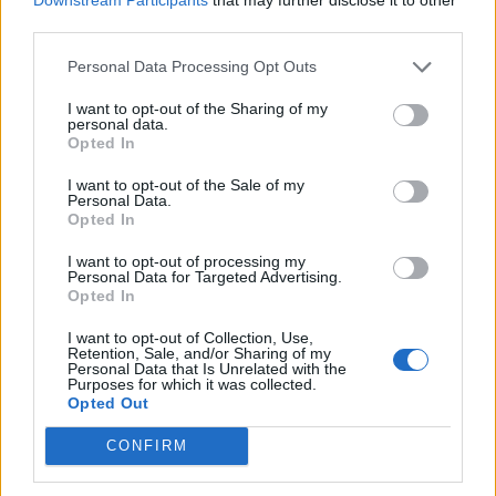
third parties.
Personal Data Processing Opt Outs
I want to opt-out of the Sharing of my
personal data.
Opted In
I want to opt-out of the Sale of my
Personal Data.
VAI ALLA VERSIONE CLASSICA
Opted In
I want to opt-out of processing my
Personal Data for Targeted Advertising.
Opted In
Il materiale (testo, foto e video) consultabile in questo portale è di nostra proprietà.
Alcune foto (screenshot) ed articoli presenti su "Calciomercato Magazine" sono in parte
I want to opt-out of Collection, Use,
giunti da internet, in quanto arrivati alla nostra attenzione attraverso regolari
Retention, Sale, and/or Sharing of my
comunicati stampa con immagini e testi allegati ed autorizzati alla pubblicazione, e
Personal Data that Is Unrelated with the
quindi valutati di pubblico dominio. Se i soggetti o gli autori avessero qualcosa in
Purposes for which it was collected.
contrario alla pubblicazione, non avranno che da segnalarlo alla redazione (indirizzo
Opted Out
email:
redazione@napolimagazine.com
), che provvederà prontamente alla rimozione.
"Calciomercato Magazine" non è una testata giornalistica, ma un sito di informazione di
CONFIRM
proprietà di Napoli Magazine.