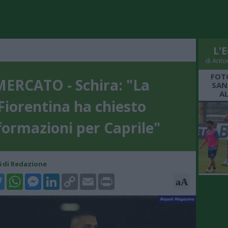
L'E
di Anto
FOT
MERCATO - Schira: "La
SAN
A
Fiorentina ha chiesto
formazioni per Caprile"
46 di Redazione
k
tter
WhatsApp
Messenger
LinkedIn
Copy
Email
Print
aA
Link