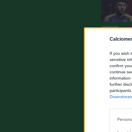
Calciomer
If you wish 
sensitive in
confirm you
continue se
information 
further disc
participants
Downstream 
Persona