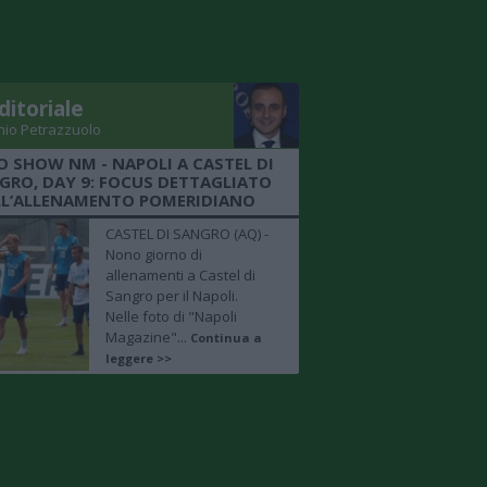
ditoriale
nio Petrazzuolo
O SHOW NM - NAPOLI A CASTEL DI
GRO, DAY 9: FOCUS DETTAGLIATO
LL’ALLENAMENTO POMERIDIANO
CASTEL DI SANGRO (AQ) -
Nono giorno di
allenamenti a Castel di
Sangro per il Napoli.
Nelle foto di "Napoli
Magazine"...
Continua a
leggere >>