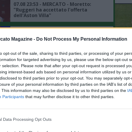
07.08 23:53 - MERCATO - Moretto:
"Ruggeri ha accettato l'offerta
dell'Aston Villa"
07.08 23:41 - MERCATO - Romano:
"Liverpool, preso Araujo in prestito
cato Magazine -
Do Not Process My Personal Information
dal Barcellona"
to opt-out of the sale, sharing to third parties, or processing of your per
L'An
07.08 22:42 - MERCATO - Romano su
formation for targeted advertising by us, please use the below opt-out s
del Nu
Anguissa: "Il Napoli non è in ansia, ma
r selection. Please note that after your opt-out request is processed y
VID
il rinnovo è una vicenda da seguire"
eing interest-based ads based on personal information utilized by us or
D
disclosed to third parties prior to your opt-out. You may separately opt-
POM
losure of your personal information by third parties on the IAB’s list of
07.08 22:19 - MERCATO - Romano:
. This information may also be disclosed by us to third parties on the
IA
"Gabriel Jesus stuzzicato dal Napoli, il
Participants
that may further disclose it to other third parties.
suo agente parlerà con Manna"
07.08 15:54 - DAZN - Giacometti:
l Data Processing Opt Outs
"L'Ajax sta accelerando per Noa Lang,
il calciatore che può sbloccare il