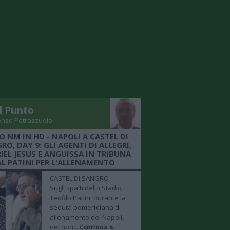
Il Punto
enzo Petrazzuolo
O NM IN HD - NAPOLI A CASTEL DI
RO, DAY 9: GLI AGENTI DI ALLEGRI,
IEL JESUS E ANGUISSA IN TRIBUNA
AL PATINI PER L'ALLENAMENTO
CASTEL DI SANGRO -
Sugli spalti dello Stadio
Teofilo Patini, durante la
seduta pomeridiana di
allenamento del Napoli,
nel non...
Continua a