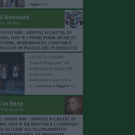
leggere >>
al Network
ws dal Web
 FOTO NM - NAPOLI A CASTEL DI
RO, DAY 9: I PRIMI PIANI IN HD DI
OVANE, MARIANUCCI, CONTINI E
OCCHI IN PIAZZA DEL PLEBISCITO
CASTEL DI SANGRO -
"Napoli Magazine" ha
realizzato 32 Foto in HD
in occasione
dell'incontro con i tifosi
e...
Continua a leggere >>
i In Rete
 Petrazzuolo
O SHOW NM - NAPOLI A CASTEL DI
O, DAY 9: DE BRUYNE E I CONSIGLI
DI ALLEGRI ALL’ALLENAMENTO
POMERIDIANO, LE IMMAGINI