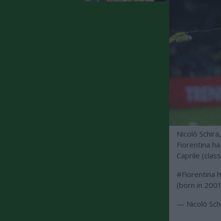
Nicolò Schira
Fiorentina ha 
Caprile (clas
#Fiorentina
h
(born in 200
— Nicolò Sch