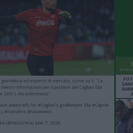
di Vinc
FOT
, giornalista ed esperto di mercato, scrive su X: "La
SANG
chiesto informazioni per il portiere del Cagliari Elia
GABR
se 2001). #trasferimenti".
ave asked info for
#Cagliari
’s goalkeeper Elia
#Caprile
1).
#transfers
@violanews
ira (@NicoSchira)
June 7, 2026