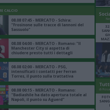
ME CALCIO
Soci
Ne
08.08 07:45 - MERCATO - Schira:
"Frosinone sulle tracce di Iannoni del
32
Sassuolo"
SANG
GI
MAZZ
08.08 04:00 - MERCATO - Romano: "Il
Manchester City si aspetta di
chiudere presto tutti i dettagli
dell'affare Bouaddi"
08.08 02:00 - MERCATO - PSG,
intensificati i contatti per Ferran
Torres, il punto sulla trattativa
Tutt
di Rosa
08.08 00:15 - MERCATO - Romano:
"Badiashile ha dato apertura totale al
FOT
Napoli, il punto su Aguerd"
SANGR