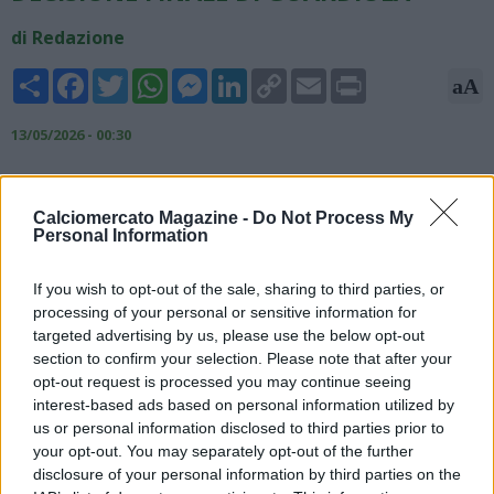
di Redazione
Share
Facebook
Twitter
WhatsApp
Messenger
LinkedIn
Copy
Email
Print
aA
Link
13/05/2026 - 00:30
Nicolò Schira, esperto di mercato, rivela su X: "Enzo Maresca
è ancora in attesa della decisione finale di Pep Guardiola. Se
Calciomercato Magazine -
Do Not Process My
Guardiola dovesse lasciare il Manchester City a fine stagione,
Personal Information
Maresca sarebbe il suo sostituto sulla panchina del MCFC".
If you wish to opt-out of the sale, sharing to third parties, or
Enzo
#Maresca
is still waiting for Pep
#Guardiola
’s final
processing of your personal or sensitive information for
decision. If Guardiola leaves
#ManchesterCity
at the end of
targeted advertising by us, please use the below opt-out
the season, Maresca will be the replacement on
#MCFC
’s
section to confirm your selection. Please note that after your
bench.
#transfers
https://t.co/ryDTXnUkBw
opt-out request is processed you may continue seeing
interest-based ads based on personal information utilized by
— Nicolò Schira (@NicoSchira)
May 12, 2026
us or personal information disclosed to third parties prior to
your opt-out. You may separately opt-out of the further
disclosure of your personal information by third parties on the