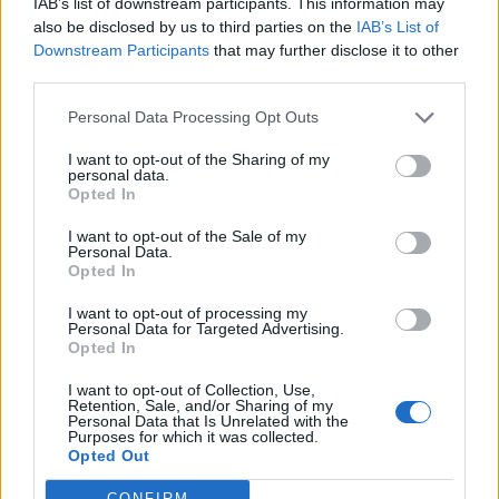
IAB’s list of downstream participants. This information may
also be disclosed by us to third parties on the
IAB’s List of
Downstream Participants
that may further disclose it to other
third parties.
Personal Data Processing Opt Outs
I want to opt-out of the Sharing of my
personal data.
Opted In
I want to opt-out of the Sale of my
Personal Data.
Opted In
VAI ALLA VERSIONE CLASSICA
I want to opt-out of processing my
Personal Data for Targeted Advertising.
Opted In
I want to opt-out of Collection, Use,
Retention, Sale, and/or Sharing of my
Personal Data that Is Unrelated with the
Il materiale (testo, foto e video) consultabile in questo portale è di nostra proprietà.
Purposes for which it was collected.
Alcune foto (screenshot) ed articoli presenti su "Calciomercato Magazine" sono in parte
giunti da internet, in quanto arrivati alla nostra attenzione attraverso regolari
Opted Out
comunicati stampa con immagini e testi allegati ed autorizzati alla pubblicazione, e
quindi valutati di pubblico dominio. Se i soggetti o gli autori avessero qualcosa in
contrario alla pubblicazione, non avranno che da segnalarlo alla redazione (indirizzo
CONFIRM