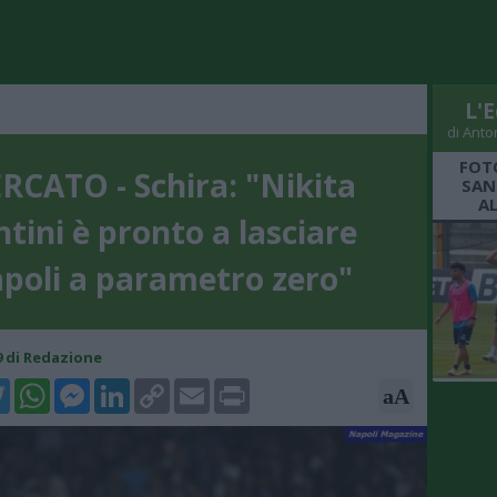
L'E
di Anto
FOT
RCATO - Schira: "Nikita
SAN
A
tini è pronto a lasciare
poli a parametro zero"
59 di Redazione
k
tter
WhatsApp
Messenger
LinkedIn
Copy
Email
Print
aA
Link