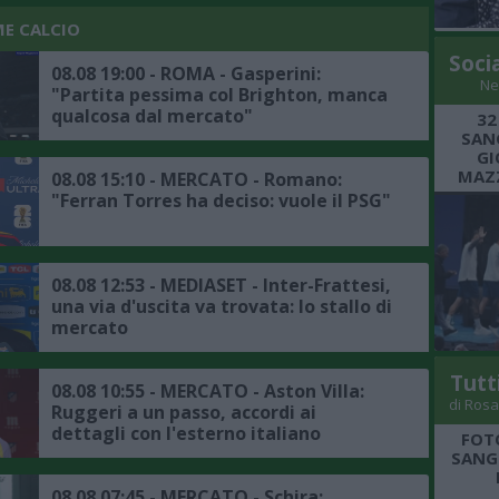
ME CALCIO
Soci
08.08 19:00 - ROMA - Gasperini:
Ne
"Partita pessima col Brighton, manca
qualcosa dal mercato"
32
SANG
GI
MAZZ
08.08 15:10 - MERCATO - Romano:
"Ferran Torres ha deciso: vuole il PSG"
08.08 12:53 - MEDIASET - Inter-Frattesi,
una via d'uscita va trovata: lo stallo di
mercato
Tutt
08.08 10:55 - MERCATO - Aston Villa:
di Rosa
Ruggeri a un passo, accordi ai
dettagli con l'esterno italiano
FOT
SANGR
08.08 07:45 - MERCATO - Schira: