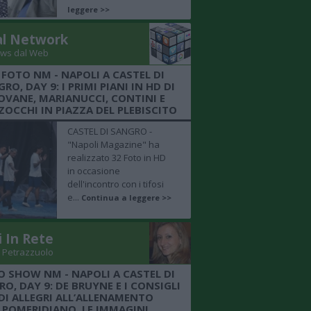
leggere >>
al Network
ws dal Web
 FOTO NM - NAPOLI A CASTEL DI
RO, DAY 9: I PRIMI PIANI IN HD DI
OVANE, MARIANUCCI, CONTINI E
OCCHI IN PIAZZA DEL PLEBISCITO
CASTEL DI SANGRO -
"Napoli Magazine" ha
realizzato 32 Foto in HD
in occasione
dell'incontro con i tifosi
e...
Continua a leggere >>
i In Rete
 Petrazzuolo
O SHOW NM - NAPOLI A CASTEL DI
O, DAY 9: DE BRUYNE E I CONSIGLI
DI ALLEGRI ALL’ALLENAMENTO
POMERIDIANO, LE IMMAGINI