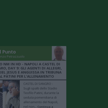
Il Punto
enzo Petrazzuolo
O NM IN HD - NAPOLI A CASTEL DI
RO, DAY 9: GLI AGENTI DI ALLEGRI,
IEL JESUS E ANGUISSA IN TRIBUNA
AL PATINI PER L'ALLENAMENTO
CASTEL DI SANGRO -
Sugli spalti dello Stadio
Teofilo Patini, durante la
seduta pomeridiana di
allenamento del Napoli,
nel non...
Continua a