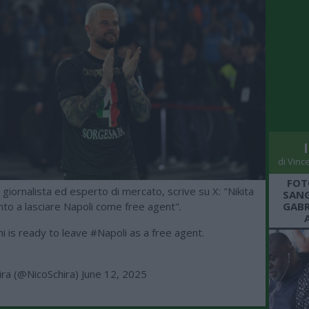
di Vinc
FOT
, giornalista ed esperto di mercato, scrive su X: "Nikita
SANG
nto a lasciare Napoli come free agent".
GABR
ni
is ready to leave
#Napoli
as a free agent.
ira (@NicoSchira)
June 12, 2025