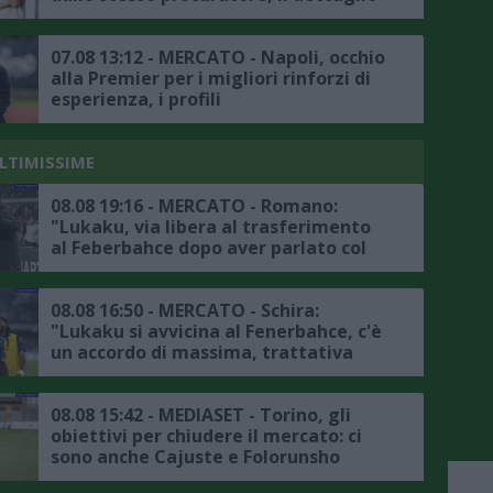
07.08 13:12 - MERCATO - Napoli, occhio
alla Premier per i migliori rinforzi di
esperienza, i profili
ULTIMISSIME
08.08 19:16 - MERCATO - Romano:
"Lukaku, via libera al trasferimento
al Feberbahce dopo aver parlato col
presidente, ora la trattativa col
Napoli"
08.08 16:50 - MERCATO - Schira:
"Lukaku si avvicina al Fenerbahce, c'è
un accordo di massima, trattativa
avanzata tra il club turco e il Napoli"
08.08 15:42 - MEDIASET - Torino, gli
obiettivi per chiudere il mercato: ci
sono anche Cajuste e Folorunsho