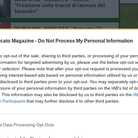
"Frosinone sulle tracce di Iannoni del
Sassuolo"
08.08 04:00 - MERCATO - Romano: "Il
Manchester City si aspetta di
chiudere presto tutti i dettagli
cato Magazine -
Do Not Process My Personal Information
dell'affare Bouaddi"
to opt-out of the sale, sharing to third parties, or processing of your per
L'An
08.08 02:00 - MERCATO - PSG,
formation for targeted advertising by us, please use the below opt-out s
intensificati i contatti per Ferran
del Nu
r selection. Please note that after your opt-out request is processed y
Torres, il punto sulla trattativa
VID
eing interest-based ads based on personal information utilized by us or
RIE
disclosed to third parties prior to your opt-out. You may separately opt-
08.08 00:15 - MERCATO - Romano:
losure of your personal information by third parties on the IAB’s list of
"Badiashile ha dato apertura totale al
. This information may also be disclosed by us to third parties on the
IA
Napoli, il punto su Aguerd"
Participants
that may further disclose it to other third parties.
07.08 23:53 - MERCATO - Moretto:
"Ruggeri ha accettato l'offerta
l Data Processing Opt Outs
dell'Aston Villa"