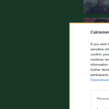
Calciomer
If you wish 
sensitive in
confirm you
continue se
information 
further disc
participants
Downstream 
Persona