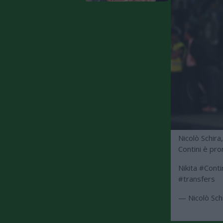
Nicolò Schira
Contini è pro
Nikita
#Conti
#transfers
— Nicolò Sch