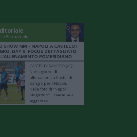
ditoriale
nio Petrazzuolo
O SHOW NM - NAPOLI A CASTEL DI
GRO, DAY 9: FOCUS DETTAGLIATO
LL’ALLENAMENTO POMERIDIANO
CASTEL DI SANGRO (AQ) -
Nono giorno di
allenamenti a Castel di
Sangro per il Napoli.
Nelle foto di "Napoli
Magazine"...
Continua a
leggere >>