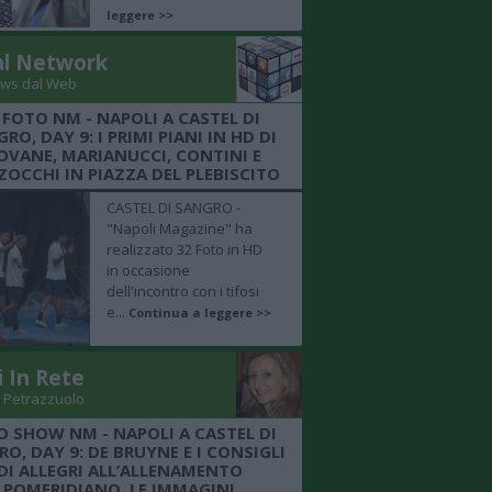
leggere >>
al Network
ws dal Web
 FOTO NM - NAPOLI A CASTEL DI
RO, DAY 9: I PRIMI PIANI IN HD DI
OVANE, MARIANUCCI, CONTINI E
OCCHI IN PIAZZA DEL PLEBISCITO
CASTEL DI SANGRO -
"Napoli Magazine" ha
realizzato 32 Foto in HD
in occasione
dell'incontro con i tifosi
e...
Continua a leggere >>
i In Rete
 Petrazzuolo
O SHOW NM - NAPOLI A CASTEL DI
O, DAY 9: DE BRUYNE E I CONSIGLI
DI ALLEGRI ALL’ALLENAMENTO
POMERIDIANO, LE IMMAGINI