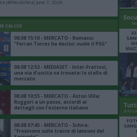
ira (@NicoSchira)
June 7, 2026
Soci
Ne
ME CALCIO
32
08.08 15:10 - MERCATO - Romano:
SANG
GI
"Ferran Torres ha deciso: vuole il PSG"
MAZZ
08.08 12:53 - MEDIASET - Inter-Frattesi,
una via d'uscita va trovata: lo stallo di
mercato
08.08 10:55 - MERCATO - Aston Villa:
Ruggeri a un passo, accordi ai
Tutt
dettagli con l'esterno italiano
di Rosa
FOT
08.08 07:45 - MERCATO - Schira:
SANGR
"Frosinone sulle tracce di Iannoni del
Sassuolo"