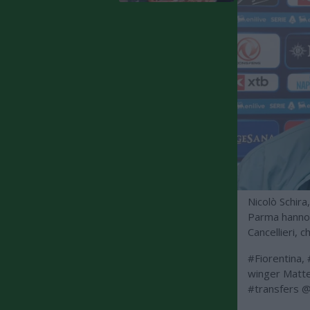
Nicolò Schira
Parma hanno 
Cancellieri, 
#Fiorentina
,
winger Matt
#transfers
@