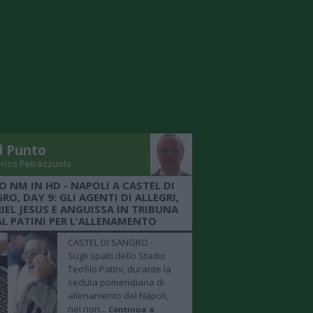
Il Punto
enzo Petrazzuolo
O NM IN HD - NAPOLI A CASTEL DI
RO, DAY 9: GLI AGENTI DI ALLEGRI,
IEL JESUS E ANGUISSA IN TRIBUNA
AL PATINI PER L'ALLENAMENTO
CASTEL DI SANGRO -
Sugli spalti dello Stadio
Teofilo Patini, durante la
seduta pomeridiana di
allenamento del Napoli,
nel non...
Continua a