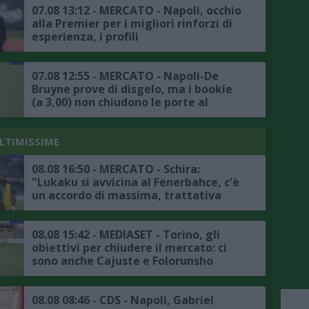
07.08 13:12 - MERCATO - Napoli, occhio
alla Premier per i migliori rinforzi di
esperienza, i profili
07.08 12:55 - MERCATO - Napoli-De
Bruyne prove di disgelo, ma i bookie
(a 3,00) non chiudono le porte al
trasferimento
ULTIMISSIME
08.08 16:50 - MERCATO - Schira:
"Lukaku si avvicina al Fenerbahce, c'è
un accordo di massima, trattativa
avanzata tra il club turco e il Napoli"
08.08 15:42 - MEDIASET - Torino, gli
obiettivi per chiudere il mercato: ci
sono anche Cajuste e Folorunsho
08.08 08:46 - CDS - Napoli, Gabriel