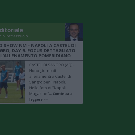
ditoriale
nio Petrazzuolo
O SHOW NM - NAPOLI A CASTEL DI
GRO, DAY 9: FOCUS DETTAGLIATO
LL’ALLENAMENTO POMERIDIANO
CASTEL DI SANGRO (AQ) -
Nono giorno di
allenamenti a Castel di
Sangro per il Napoli.
Nelle foto di "Napoli
Magazine"...
Continua a
leggere >>