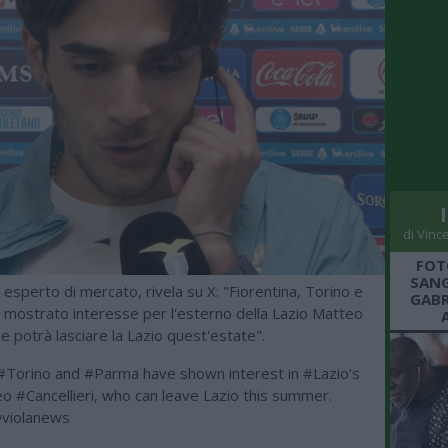
di Vinc
FOT
SANG
, esperto di mercato, rivela su X: "Fiorentina, Torino e
GABR
mostrato interesse per l'esterno della Lazio Matteo
che potrà lasciare la Lazio quest'estate".
#Torino
and
#Parma
have shown interest in
#Lazio
’s
eo
#Cancellieri
, who can leave Lazio this summer.
violanews