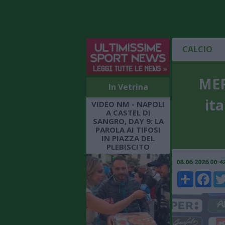
CALCIO
MER
In Vetrina
ita
VIDEO NM - NAPOLI
A CASTEL DI
SANGRO, DAY 9: LA
PAROLA AI TIFOSI
IN PIAZZA DEL
PLEBISCITO
08.06.2026 00:
Share
Faceboo
Twi