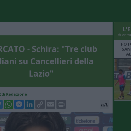
L'E
di Anto
FOT
CATO - Schira: "Tre club
SAN
A
liani su Cancellieri della
Lazio"
42 di Redazione
k
tter
WhatsApp
Messenger
LinkedIn
Copy
Email
Print
aA
Link