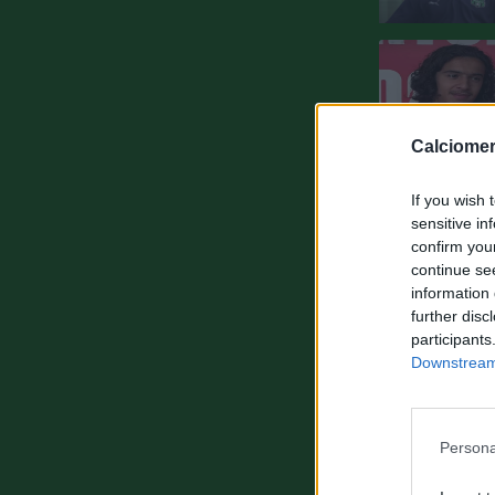
Calciomer
If you wish 
sensitive in
confirm you
continue se
information 
further disc
participants
Downstream 
Persona