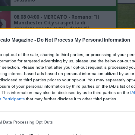
08.08 04:00 - MERCATO - Romano: "Il
Manchester City si aspetta di
chiudere presto tutti i dettagli
dell'affare Bouaddi"
cato Magazine -
Do Not Process My Personal Information
08.08 02:00 - MERCATO - PSG,
intensificati i contatti per Ferran
to opt-out of the sale, sharing to third parties, or processing of your per
L'An
Torres, il punto sulla trattativa
formation for targeted advertising by us, please use the below opt-out s
del Nu
r selection. Please note that after your opt-out request is processed y
VID
08.08 00:15 - MERCATO - Romano:
eing interest-based ads based on personal information utilized by us or
RIE
"Badiashile ha dato apertura totale al
disclosed to third parties prior to your opt-out. You may separately opt-
Napoli, il punto su Aguerd"
losure of your personal information by third parties on the IAB’s list of
. This information may also be disclosed by us to third parties on the
IA
Participants
that may further disclose it to other third parties.
07.08 23:53 - MERCATO - Moretto:
"Ruggeri ha accettato l'offerta
dell'Aston Villa"
l Data Processing Opt Outs
07.08 23:41 - MERCATO - Romano: