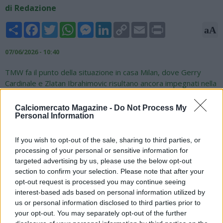
di Redazione
Share
Facebook
Twitter
WhatsApp
Messenger
LinkedIn
Copy
Email
Print
aA
Link
07/06/2026 - 10:40
TMW fa il punto della situazione in casa Milan, dove Gerry
Cardinale e Zlatan Ibrahimovic risultano ancora impegnati nella
ricerca del nuovo allenatore. L'incertezza rischia inoltre di
determinare ripercussioni importanti sul mercato. Tra i casi
Calciomercato Magazine -
Do Not Process My
più delicati ci sarebbero quelli di Luka Modric e Adrien Rabiot,
Personal Information
che avrebbero gradito proseguire il loro percorso con Allegri.
Anche Rafael Leao appare sempre più vicino alla partenza,
If you wish to opt-out of the sale, sharing to third parties, or
mentre Mike Maignan potrebbe valutare nuove opportunità
processing of your personal or sensitive information for
nonostante il recente rinnovo. Sul fronte delle uscite vengono
targeted advertising by us, please use the below opt-out
indicati anche Fofana e Loftus-Cheek, mentre tra Christopher
section to confirm your selection. Please note that after your
Nkunku e Santiago Gimenez almeno uno potrebbe
opt-out request is processed you may continue seeing
rappresentare un punto fermo per la ricostruzione
interest-based ads based on personal information utilized by
us or personal information disclosed to third parties prior to
rossonera.
your opt-out. You may separately opt-out of the further