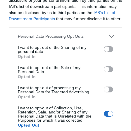
disclosure of your personal information by third parties on the
IAB’s list of downstream participants. This information may
also be disclosed by us to third parties on the
IAB’s List of
Downstream Participants
that may further disclose it to other
third parties.
Personal Data Processing Opt Outs
I want to opt-out of the Sharing of my
personal data.
Opted In
I want to opt-out of the Sale of my
Personal Data.
Opted In
I want to opt-out of processing my
VAI ALLA VERSIONE CLASSICA
Personal Data for Targeted Advertising.
Opted In
I want to opt-out of Collection, Use,
Retention, Sale, and/or Sharing of my
Personal Data that Is Unrelated with the
Purposes for which it was collected.
Il materiale (testo, foto e video) consultabile in questo portale è di nostra proprietà.
Opted Out
Alcune foto (screenshot) ed articoli presenti su "Calciomercato Magazine" sono in parte
giunti da internet, in quanto arrivati alla nostra attenzione attraverso regolari