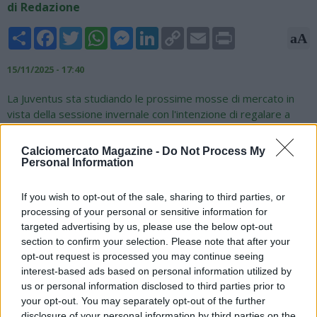
di Redazione
Share
Facebook
Twitter
WhatsApp
Messenger
LinkedIn
Copy
Email
Print
aA
Link
15/11/2025 - 17:40
La Juventus sta studiando le prossime mosse di mercato in
vista della sessione invernale con l'intenzione di regalare a
Luciano Spalletti i rinforzi necessari con focus particolare sulla
difesa. Secondo quanto riportato da Tuttosport, i bianconeri
Calciomercato Magazine -
Do Not Process My
starebbero puntando due giovani talenti della Serie A. Il primo
Personal Information
è Tiago Gabriel, centrale classe 2004 del Lecce, osservato dal
vivo due settimane fa a Firenze nella sfida tra la Fiorentina e i
If you wish to opt-out of the sale, sharing to third parties, or
salentini. Per lui, però, la concorrenza sarà agguerrita visto
processing of your personal or sensitive information for
che interessa anche all'Inter e ad alcuni club di Premier.
targeted advertising by us, please use the below opt-out
L'alternativa è Tarik Muharemovic del Sassuolo: su di lui la Juve
section to confirm your selection. Please note that after your
detiene il 50% della futura rivendita, quindi potrebbe anche
opt-out request is processed you may continue seeing
acquistarlo a metà prezzo. Infine, è ancora in stand-by la pista
interest-based ads based on personal information utilized by
che porta ad Axel Disasi del Chelsea.
us or personal information disclosed to third parties prior to
your opt-out. You may separately opt-out of the further
disclosure of your personal information by third parties on the