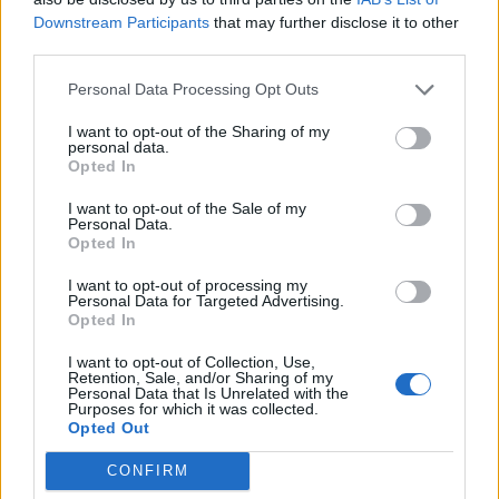
Downstream Participants
that may further disclose it to other
third parties.
Personal Data Processing Opt Outs
I want to opt-out of the Sharing of my
personal data.
Opted In
I want to opt-out of the Sale of my
Personal Data.
Opted In
VAI ALLA VERSIONE CLASSICA
I want to opt-out of processing my
Personal Data for Targeted Advertising.
Opted In
I want to opt-out of Collection, Use,
Il materiale (testo, foto e video) consultabile in questo portale è di nostra proprietà.
Retention, Sale, and/or Sharing of my
Alcune foto (screenshot) ed articoli presenti su "Calciomercato Magazine" sono in parte
Personal Data that Is Unrelated with the
giunti da internet, in quanto arrivati alla nostra attenzione attraverso regolari
Purposes for which it was collected.
comunicati stampa con immagini e testi allegati ed autorizzati alla pubblicazione, e
quindi valutati di pubblico dominio. Se i soggetti o gli autori avessero qualcosa in
Opted Out
contrario alla pubblicazione, non avranno che da segnalarlo alla redazione (indirizzo
email:
redazione@napolimagazine.com
), che provvederà prontamente alla rimozione.
CONFIRM
"Calciomercato Magazine" non è una testata giornalistica, ma un sito di informazione di
proprietà di Napoli Magazine.