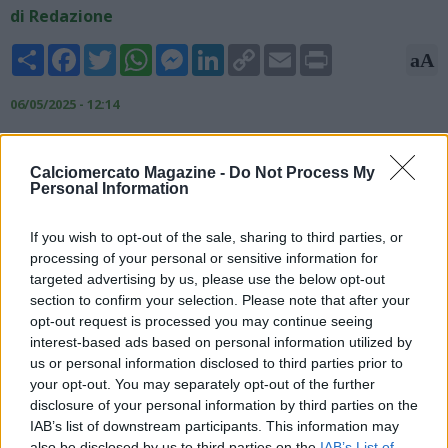
di Redazione
Share
Facebook
Twitter
WhatsApp
Messenger
LinkedIn
Copy
Email
Print
aA
Link
06/05/2025 - 12:14
Antonio Conte ha un contratto fino al 2027 ed è innamorato di
Napoli esattamente come la sua famiglia, scrive il Corriere
Calciomercato Magazine -
Do Not Process My
dello Sport, però “ha fondato una carriera sulle vittorie e ha la
Personal Information
legittima priorità di allenare una squadra all’altezza di
competere ad alti livelli sia in campionato sia in Champions. In
If you wish to opt-out of the sale, sharing to third parties, or
un concetto: aspetta garanzie in tal senso. ADL, dal canto suo,
processing of your personal or sensitive information for
è pronto a mettere sul tavolo del mercato almeno 150 milioni
targeted advertising by us, please use the below opt-out
di euro: un tesoro fondato sulla cessione di Kvara (70) e sulla
section to confirm your selection. Please note that after your
prossima di Osimhen (75), più varie ed eventuali”.
opt-out request is processed you may continue seeing
interest-based ads based on personal information utilized by
us or personal information disclosed to third parties prior to
your opt-out. You may separately opt-out of the further
disclosure of your personal information by third parties on the
IAB’s list of downstream participants. This information may
also be disclosed by us to third parties on the
IAB’s List of