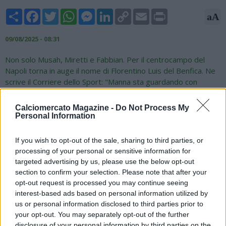
Share
Facebook
Twitter
WhatsApp
Messenger
LinkedIn
Copy
Email
Print
aA
Link
09/08/2025 - 08:31
Non solo Musah, Miretti e Fabbian. Per il centrocampo del
Napoli torna in auge il nome di Florentino Luis del Benfica. Ne
scrive il Corriere dello Sport: "Manna sta guardando con
attenzione l'evoluzione della storia tra il Milan e il Nottingham
Forest per Yunus Musah. Il centrocampista statunitense, 22
Calciomercato Magazine -
Do Not Process My
anni, è il mediano fisico che il club azzurro aveva praticamente
Personal Information
acquistato a inizio mercato, per 25 milioni, ma poi la storia finì
in un lampo. Il Forest è disposto a pagare 30 milioni, ma il
If you wish to opt-out of the sale, sharing to third parties, or
giocatore preferirebbe il Napoli se ci fosse ancora la
processing of your personal or sensitive information for
possibilità: percorso inverso rispetto a Ndoye. Parallelamente
targeted advertising by us, please use the below opt-out
è tornato nei radar il portoghese del Benfica, Florentino Luis,
section to confirm your selection. Please note that after your
25 anni, mediano fisico molto efficace nell'interdizione ma
opt-out request is processed you may continue seeing
dotato anche di una certa qualià e capacità di gestione del
interest-based ads based on personal information utilized by
pallone".
us or personal information disclosed to third parties prior to
your opt-out. You may separately opt-out of the further
disclosure of your personal information by third parties on the