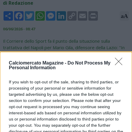
di Redazione
Share
Facebook
Twitter
WhatsApp
Messenger
LinkedIn
Copy
Email
Print
aA
Link
06/06/2026 - 08:47
Il Corriere dello Sport fa il punto della situazione sulla
trattativa del Napoli per Mario Gila, difensore della Lazio: "In
difesa, con Juan Jesus ai saluti, il Napoli valuterà in ritiro
Marianucci e Rafa Marin, di rientro dai prestiti, però un altro
Calciomercato Magazine -
Do Not Process My
centrale occorrerebbe e Mario Gila della Lazio è il preferito e
Personal Information
mette d’accordo tutti, allenatore compreso. Lo spagnolo,
classe 2000, è in scadenza nel 2027 ma Lotito non fa sconti,
If you wish to opt-out of the sale, sharing to third parties, or
anche perché il cinquanta per cento della cessione andrà al
processing of your personal or sensitive information for
Real Madrid, dov’è cresciuto. Valutazione? Secondo la Lazio
targeted advertising by us, please use the below opt-out
almeno 30 milioni. Tanti, troppi, soprattutto per la sua
section to confirm your selection. Please note that after your
situazione contrattuale, ma con la cessione di Romagnoli in
opt-out request is processed you may continue seeing
Arabia Saudita Gattuso non vorrebbe perdere l’altro centrale.
interest-based ads based on personal information utilized by
Il Napoli è in pressing e ci proverà".
us or personal information disclosed to third parties prior to
your opt-out. You may separately opt-out of the further
disclosure of your personal information by third parties on the