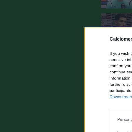
Calciomer
If you wish 
sensitive in
confirm you
continue se
information 
further disc
participants
Downstream 
Persona