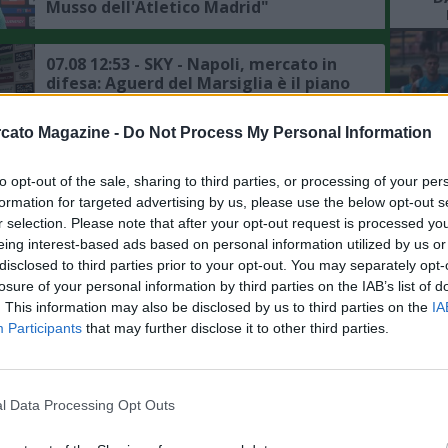
Musso dell'Atletico Madrid"
07.08 12:53 - SKY - Napoli, mercato in
difesa: Aguerd del Marsiglia è il piano
alternativo degli azzurri
cato Magazine -
Do Not Process My Personal Information
07.08 10:54 - TUTTOSPORT - Napoli,
mercato in difesa: ecco le alte cifre
to opt-out of the sale, sharing to third parties, or processing of your per
chieste dalla Juventus per Gatti
L'An
formation for targeted advertising by us, please use the below opt-out s
del Nu
r selection. Please note that after your opt-out request is processed y
eing interest-based ads based on personal information utilized by us or
07.08 10:50 - SKY - Napoli, mercato in
FO
disclosed to third parties prior to your opt-out. You may separately opt-
R
attacco: interesse per Gabriel Jesus, è
losure of your personal information by third parties on the IAB’s list of
sempre piaciuto ad Allegri
. This information may also be disclosed by us to third parties on the
IA
Participants
that may further disclose it to other third parties.
07.08 10:38 - IL MATTINO - Napoli,
mercato in entrata: Zeballos e
Favasuli nel mirino di altri club
l Data Processing Opt Outs
07.08 09:49 - CDS - Napoli, per