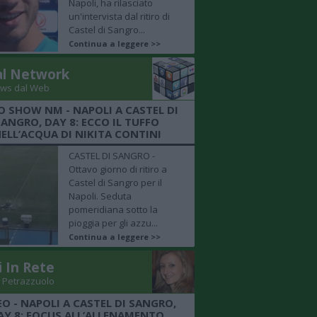
Napoli, ha rilasciato
un'intervista dal ritiro di
Castel di Sangro...
Continua a leggere >>
al Network
ws dal Web
O SHOW NM - NAPOLI A CASTEL DI
SANGRO, DAY 8: ECCO IL TUFFO
ELL’ACQUA DI NIKITA CONTINI
CASTEL DI SANGRO -
Ottavo giorno di ritiro a
Castel di Sangro per il
Napoli. Seduta
pomeridiana sotto la
pioggia per gli azzu...
Continua a leggere >>
i In Rete
 Petrazzuolo
EO - NAPOLI A CASTEL DI SANGRO,
AY 8: FOCUS ALL’ALLENAMENTO