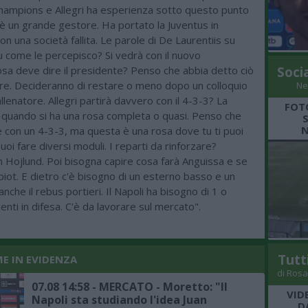
Champions e Allegri ha esperienza sotto questo punto
 è un grande gestore. Ha portato la Juventus in
n una società fallita. Le parole di De Laurentiis su
 come le percepisco? Si vedrà con il nuovo
osa deve dire il presidente? Penso che abbia detto ciò
Soci
ire. Decideranno di restare o meno dopo un colloquio
Ne
allenatore. Allegri partirà davvero con il 4-3-3? La
FOT
a quando si ha una rosa completa o quasi. Penso che
N
e con un 4-3-3, ma questa è una rosa dove tu ti puoi
uoi fare diversi moduli. I reparti da rinforzare?
n Hojlund. Poi bisogna capire cosa farà Anguissa e se
iot. E dietro c'è bisogno di un esterno basso e un
anche il rebus portieri. Il Napoli ha bisogno di 1 o
nti in difesa. C'è da lavorare sul mercato".
Tutt
ME IN EVIDENZA
di Rosa
07.08 14:58 - MERCATO - Moretto: "Il
VID
Napoli sta studiando l'idea Juan
D