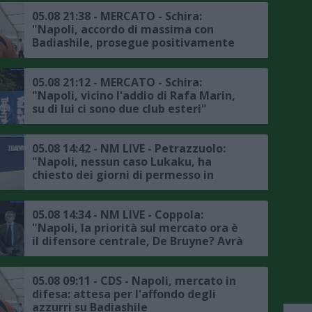
pole"
05.08 21:38 - MERCATO - Schira:
"Napoli, accordo di massima con
Badiashile, prosegue positivamente
la trattativa con il Chelsea, ecco i
dettagli"
05.08 21:12 - MERCATO - Schira:
"Napoli, vicino l'addio di Rafa Marin,
su di lui ci sono due club esteri"
05.08 14:42 - NM LIVE - Petrazzuolo:
"Napoli, nessun caso Lukaku, ha
chiesto dei giorni di permesso in
accordo con la società, il punto sul
mercato"
05.08 14:34 - NM LIVE - Coppola:
"Napoli, la priorità sul mercato ora è
il difensore centrale, De Bruyne? Avrà
avuto delle rassicurazioni da Allegri"
05.08 09:11 - CDS - Napoli, mercato in
difesa: attesa per l'affondo degli
azzurri su Badiashile