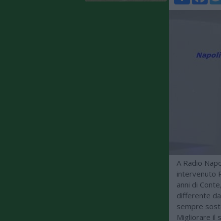
A Radio Napol
intervenuto R
anni di Conte
differente da
sempre soste
Migliorare il