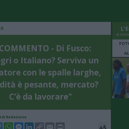
ZA
L'E
di Anto
FOT
 COMMENTO - Di Fusco:
A
egri o Italiano? Serviva un
atore con le spalle larghe,
edità è pesante, mercato?
C'è da lavorare"
19 di Redazione
k
tter
WhatsApp
Messenger
LinkedIn
Copy
Email
Print
aA