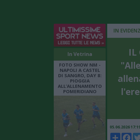
IN EVIDEN
IL
In Vetrina
"All
FOTO SHOW NM -
NAPOLI A CASTEL
DI SANGRO, DAY 8:
allen
PIOGGIA
ALL’ALLENAMENTO
l'er
POMERIDIANO
05.06.2026 17:
Share
Faceboo
Twi