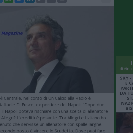
Link
di Vinc
SKY -
È C
PARTE
DA TU
i Centrale, nel corso di Un Calcio alla Radio è
ST
NAZI
affaele Di Fusco, ex portiere del Napoli: "Dopo due
BI
, il Napoli poteva rischiare con una scelta di allenatore
 Allegri? L'eredità è pesante. Tra Allegri e Italiano ho
nuto che servisse un allenatore con spalle larghe.
 secondo posto è vincere lo Scudetto. Dove puoi fare