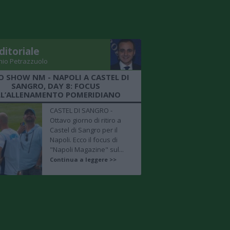
ditoriale
nio Petrazzuolo
O SHOW NM - NAPOLI A CASTEL DI
SANGRO, DAY 8: FOCUS
LL’ALLENAMENTO POMERIDIANO
CASTEL DI SANGRO -
Ottavo giorno di ritiro a
Castel di Sangro per il
Napoli. Ecco il focus di
"Napoli Magazine" sul...
Continua a leggere >>