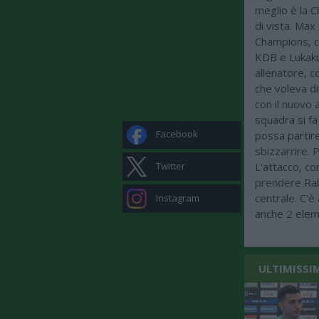
meglio è la 
di vista. Max
Champions, co
KDB e Lukaku
allenatore, c
che voleva d
con il nuovo 
squadra si f
Facebook
possa partir
sbizzarrire. P
Twitter
L'attacco, co
prendere Rab
centrale. C'è 
Instagram
anche 2 eleme
ULTIMISSI