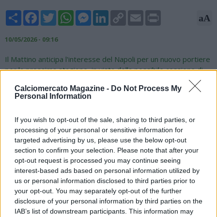
Share
Facebook
Twitter
WhatsApp
Messenger
LinkedIn
Copy
Email
Print
aA
Link
10/05/2026 - 09:16
Il Mattino anticipa l'interesse del Napoli per un nuovo portiere
per la prossima stagione, in vista della possibile cessione di
Alex Meret, liberandosi così dell'ingaggio da 5,7 milioni di euro
Calciomercato Magazine -
Do Not Process My
lordi. Secondo quanto riferito dal quotidiano, il club
Personal Information
partenopeo starebbe dando la caccia a Jean Butez, portiere
francese del Como classe '95, un nome che "a Conte (se
If you wish to opt-out of the sale, sharing to third parties, or
resta) intriga e non poco". Il Napoli potrebbe fiondarsi
processing of your personal or sensitive information for
concretamente su Butez solo quando verrà certificata la
targeted advertising by us, please use the below opt-out
permanenza di Antonio Conte. A quel punto, sarà proprio
section to confirm your selection. Please note that after your
l'allenatore a poter indicare il nome di Butez per la porta del
opt-out request is processed you may continue seeing
Napoli.
interest-based ads based on personal information utilized by
us or personal information disclosed to third parties prior to
your opt-out. You may separately opt-out of the further
disclosure of your personal information by third parties on the
IAB’s list of downstream participants. This information may