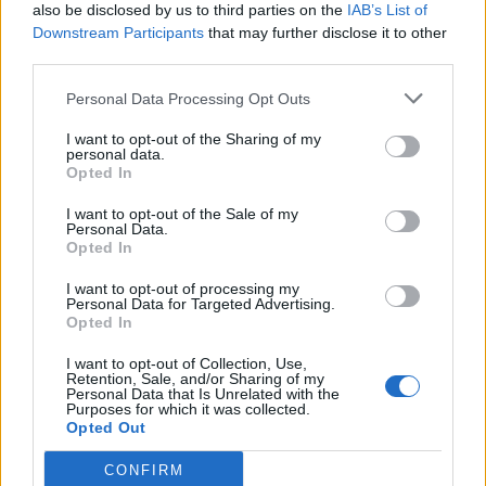
also be disclosed by us to third parties on the
IAB’s List of
Downstream Participants
that may further disclose it to other
third parties.
Personal Data Processing Opt Outs
I want to opt-out of the Sharing of my
personal data.
Opted In
I want to opt-out of the Sale of my
Personal Data.
Opted In
VAI ALLA VERSIONE CLASSICA
I want to opt-out of processing my
Personal Data for Targeted Advertising.
Opted In
I want to opt-out of Collection, Use,
Retention, Sale, and/or Sharing of my
Il materiale (testo, foto e video) consultabile in questo portale è di nostra proprietà.
Personal Data that Is Unrelated with the
Alcune foto (screenshot) ed articoli presenti su "Calciomercato Magazine" sono in parte
giunti da internet, in quanto arrivati alla nostra attenzione attraverso regolari
Purposes for which it was collected.
comunicati stampa con immagini e testi allegati ed autorizzati alla pubblicazione, e
Opted Out
quindi valutati di pubblico dominio. Se i soggetti o gli autori avessero qualcosa in
contrario alla pubblicazione, non avranno che da segnalarlo alla redazione (indirizzo
email:
redazione@napolimagazine.com
), che provvederà prontamente alla rimozione.
CONFIRM