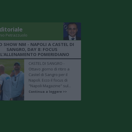
ditoriale
nio Petrazzuolo
O SHOW NM - NAPOLI A CASTEL DI
SANGRO, DAY 8: FOCUS
LL’ALLENAMENTO POMERIDIANO
CASTEL DI SANGRO -
Ottavo giorno di ritiro a
Castel di Sangro per il
Napoli. Ecco il focus di
"Napoli Magazine" sul...
Continua a leggere >>