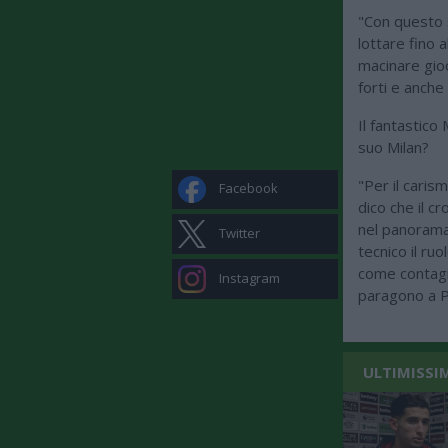
"Con questo s
lottare fino 
macinare gio
forti e anche
Il fantastico 
suo Milan?
"Per il caris
Facebook
dico che il c
nel panorama
Twitter
tecnico il ru
come contagia
Instagram
paragono a Pa
ULTIMISSI