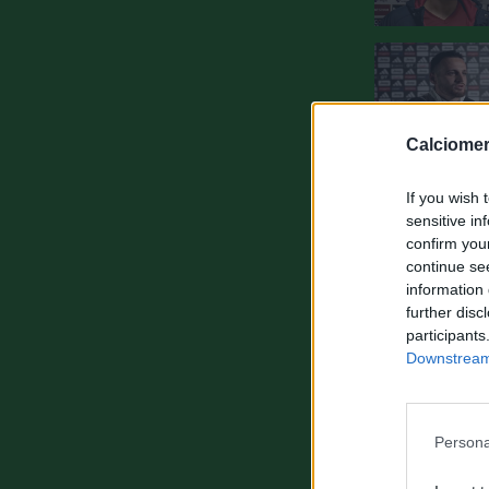
Calciomer
If you wish 
sensitive in
confirm you
continue se
information 
further disc
participants
Downstream 
Persona