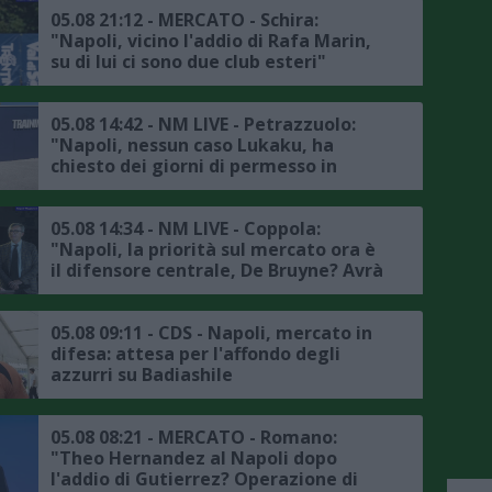
05.08 21:12 - MERCATO - Schira:
"Napoli, vicino l'addio di Rafa Marin,
su di lui ci sono due club esteri"
05.08 14:42 - NM LIVE - Petrazzuolo:
"Napoli, nessun caso Lukaku, ha
chiesto dei giorni di permesso in
accordo con la società, il punto sul
mercato"
05.08 14:34 - NM LIVE - Coppola:
"Napoli, la priorità sul mercato ora è
il difensore centrale, De Bruyne? Avrà
avuto delle rassicurazioni da Allegri"
05.08 09:11 - CDS - Napoli, mercato in
difesa: attesa per l'affondo degli
azzurri su Badiashile
05.08 08:21 - MERCATO - Romano:
"Theo Hernandez al Napoli dopo
l'addio di Gutierrez? Operazione di