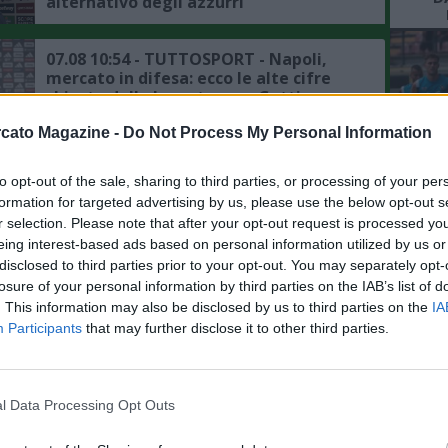
alternativo degli azzurri
07.08 10:54 - TUTTOSPORT - Napoli,
mercato in difesa: ecco le alte cifre
chieste dalla Juventus per Gatti
cato Magazine -
Do Not Process My Personal Information
07.08 10:50 - SKY - Napoli, mercato in
attacco: interesse per Gabriel Jesus, è
to opt-out of the sale, sharing to third parties, or processing of your per
sempre piaciuto ad Allegri
L'An
formation for targeted advertising by us, please use the below opt-out s
del Nu
r selection. Please note that after your opt-out request is processed y
eing interest-based ads based on personal information utilized by us or
07.08 10:38 - IL MATTINO - Napoli,
FO
disclosed to third parties prior to your opt-out. You may separately opt-
mercato in entrata: Zeballos e
R
Favasuli nel mirino di altri club
losure of your personal information by third parties on the IAB’s list of
. This information may also be disclosed by us to third parties on the
IA
Participants
that may further disclose it to other third parties.
07.08 09:49 - CDS - Napoli, per
sbloccare il mercato in entrata serve
la partenza di Lukaku, la situazione
l Data Processing Opt Outs
07.08 09:42 - CDS - Napoli, mercato in