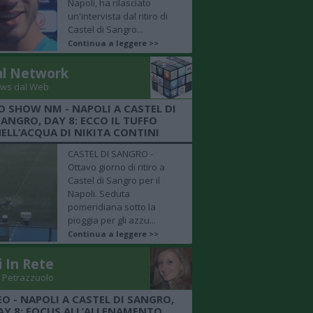
Napoli, ha rilasciato
un'intervista dal ritiro di
Castel di Sangro...
Continua a leggere >>
al Network
ws dal Web
O SHOW NM - NAPOLI A CASTEL DI
SANGRO, DAY 8: ECCO IL TUFFO
ELL’ACQUA DI NIKITA CONTINI
CASTEL DI SANGRO -
Ottavo giorno di ritiro a
Castel di Sangro per il
Napoli. Seduta
pomeridiana sotto la
pioggia per gli azzu...
Continua a leggere >>
i In Rete
 Petrazzuolo
EO - NAPOLI A CASTEL DI SANGRO,
AY 8: FOCUS ALL’ALLENAMENTO