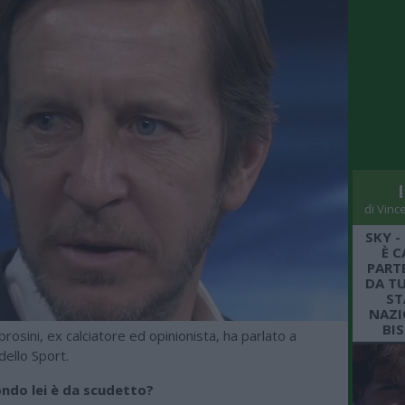
di Vinc
SKY -
È C
PARTE
DA TU
ST
NAZI
BI
sini, ex calciatore ed opinionista, ha parlato a
ello Sport.
ondo lei è da scudetto?