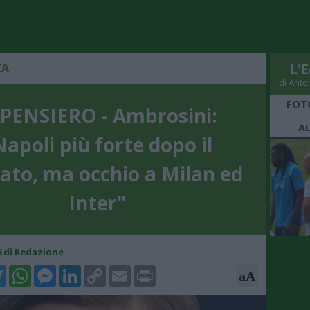
ZA
L'E
di Anto
FOT
 PENSIERO - Ambrosini:
A
Napoli più forte dopo il
ato, ma occhio a Milan ed
Inter"
16 di Redazione
k
tter
WhatsApp
Messenger
LinkedIn
Copy
Email
Print
aA
Link