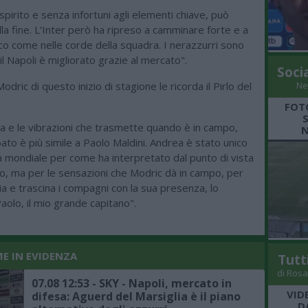
pirito e senza infortuni agli elementi chiave, può
alla fine. L’Inter però ha ripreso a camminare forte e a
co come nelle corde della squadra. I nerazzurri sono
 il Napoli è migliorato grazie al mercato".
Soci
Modric di questo inizio di stagione le ricorda il Pirlo del
Ne
FOT
ma e le vibrazioni che trasmette quando è in campo,
N
roato è più simile a Paolo Maldini. Andrea è stato unico
 mondiale per come ha interpretato dal punto di vista
olo, ma per le sensazioni che Modric dà in campo, per
 e trascina i compagni con la sua presenza, lo
olo, il mio grande capitano".
ME IN EVIDENZA
Tutt
di Rosa
07.08 12:53 - SKY - Napoli, mercato in
VID
difesa: Aguerd del Marsiglia è il piano
D