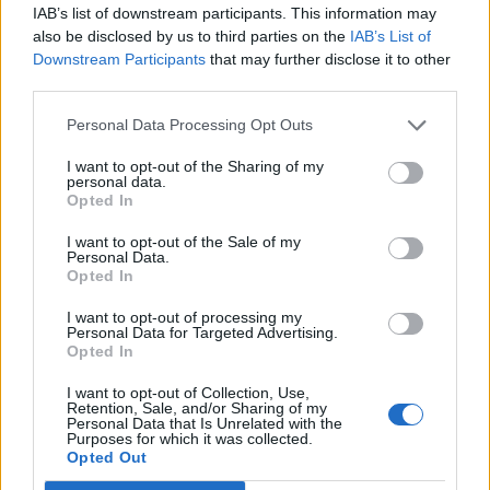
IAB’s list of downstream participants. This information may
also be disclosed by us to third parties on the
IAB’s List of
Downstream Participants
that may further disclose it to other
third parties.
Personal Data Processing Opt Outs
I want to opt-out of the Sharing of my
personal data.
Opted In
I want to opt-out of the Sale of my
Personal Data.
Opted In
I want to opt-out of processing my
VAI ALLA VERSIONE CLASSICA
Personal Data for Targeted Advertising.
Opted In
I want to opt-out of Collection, Use,
Retention, Sale, and/or Sharing of my
Personal Data that Is Unrelated with the
Il materiale (testo, foto e video) consultabile in questo portale è di nostra proprietà.
Purposes for which it was collected.
Alcune foto (screenshot) ed articoli presenti su "Calciomercato Magazine" sono in parte
Opted Out
giunti da internet, in quanto arrivati alla nostra attenzione attraverso regolari
comunicati stampa con immagini e testi allegati ed autorizzati alla pubblicazione, e
quindi valutati di pubblico dominio. Se i soggetti o gli autori avessero qualcosa in