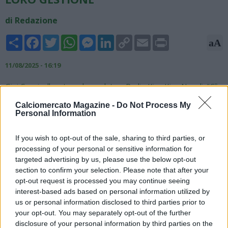
di Redazione
Share
Facebook
Twitter
WhatsApp
Messenger
LinkedIn
Copy
Email
Print
aA
Link
11/08/2025 - 16:19
Gigi Cagni, allenatore, ha parlato a Radio Kiss Kiss Napoli: "Gli
unici club con una solidità sul mercato sono Napoli e Atalanta
Calciomercato Magazine -
Do Not Process My
che negli anni, pur essendo criticate, sono state attente ai
Personal Information
bilanci ed ai conti. Ora gli altri club sono tutti in grandissima
difficoltà perché hanno accumulato debiti assurdi. Questa è
If you wish to opt-out of the sale, sharing to third parties, or
un’altra cosa importante e va dato merito a Napoli e Atalanta
processing of your personal or sensitive information for
ed alla loro gestione. L’Atalanta ad esempio si può
targeted advertising by us, please use the below opt-out
permettere di dire no a 45 milioni di euro per Lookman, in
section to confirm your selection. Please note that after your
attesa di capire cosa farà. Il Napoli ha tenuto Conte, gli ha
opt-out request is processed you may continue seeing
preso i giocatori che vuole, ormai c’è grande solidità e può
interest-based ads based on personal information utilized by
anche anticipare il mercato".
us or personal information disclosed to third parties prior to
your opt-out. You may separately opt-out of the further
disclosure of your personal information by third parties on the