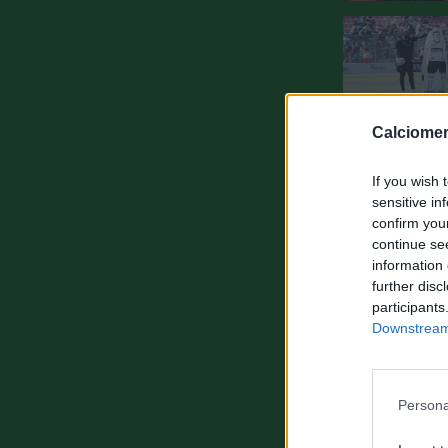
Calciomer
If you wish 
sensitive in
confirm you
continue se
information 
further disc
participants
Downstream 
Persona