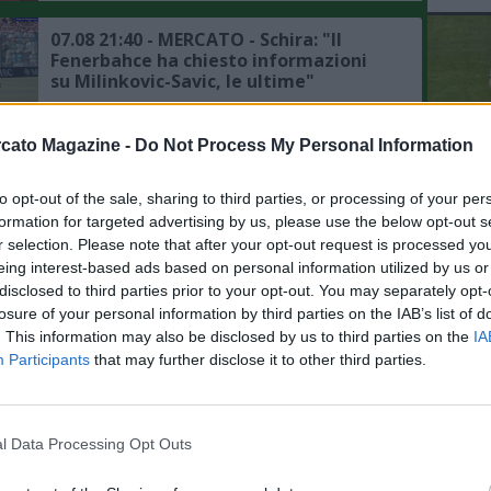
07.08 21:40 - MERCATO - Schira: "Il
Fenerbahce ha chiesto informazioni
su Milinkovic-Savic, le ultime"
07.08 14:58 - MERCATO - Moretto: "Il
cato Magazine -
Do Not Process My Personal Information
Napoli sta studiando l'idea Juan
Musso dell'Atletico Madrid"
to opt-out of the sale, sharing to third parties, or processing of your per
L'An
formation for targeted advertising by us, please use the below opt-out s
del Nu
r selection. Please note that after your opt-out request is processed y
07.08 12:53 - SKY - Napoli, mercato in
VID
difesa: Aguerd del Marsiglia è il piano
eing interest-based ads based on personal information utilized by us or
RIE
alternativo degli azzurri
disclosed to third parties prior to your opt-out. You may separately opt-
losure of your personal information by third parties on the IAB’s list of
. This information may also be disclosed by us to third parties on the
IA
07.08 10:54 - TUTTOSPORT - Napoli,
Participants
that may further disclose it to other third parties.
mercato in difesa: ecco le alte cifre
chieste dalla Juventus per Gatti
l Data Processing Opt Outs
07.08 10:50 - SKY - Napoli, mercato in
attacco: interesse per Gabriel Jesus, è