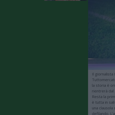
Il giornalista
Tuttomercato
la storia è o
rientrerà dal
Resta la prim
è tutta in sa
una clausola 
defilando. L’