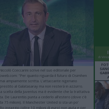
di Vinc
FOT
SANG
 Niccolò Cceccarini scrive nel suo editoriale per
GABR
web.com: "Per quanto riguarda il futuro di Osimhen
rmai ampiamente scritta. L’attaccante nigeriano
 prestito al Galatasaray ma non resterà in azzurro.
a scelta della Juventus ma è evidente che la trattativa
lita. De Laurentiis punta a cederlo all’estero (dove c’è
da 75 milioni). Il Manchester United si sta un po’
alto ingaggio (oltre 10 milioni di euro) non aiuta e per