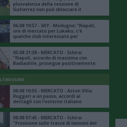
plusvalenza della cessione di
Gutierrez non può sbloccare il
mercato, il punto
06.08 10:57 - SKY - Modugno: "Napoli,
ore di mercato per Lukaku, c'è
qualche club interessato per
l'attaccante belga, l'Atlanta non è in
pole"
05.08 21:38 - MERCATO - Schira:
"Napoli, accordo di massima con
Badiashile, prosegue positivamente
la trattativa con il Chelsea, ecco i
dettagli"
ULTIMISSIME
08.08 10:55 - MERCATO - Aston Villa:
Ruggeri a un passo, accordi ai
dettagli con l'esterno italiano
08.08 07:45 - MERCATO - Schira:
"Frosinone sulle tracce di Iannoni del