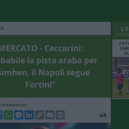
ZA
L'E
di Anto
FOT
MERCATO - Ceccarini:
SAN
A
babile la pista araba per
imhen, il Napoli segue
Fortini"
38 di Redazione
k
tter
WhatsApp
Messenger
LinkedIn
Copy
Email
Print
aA
Link