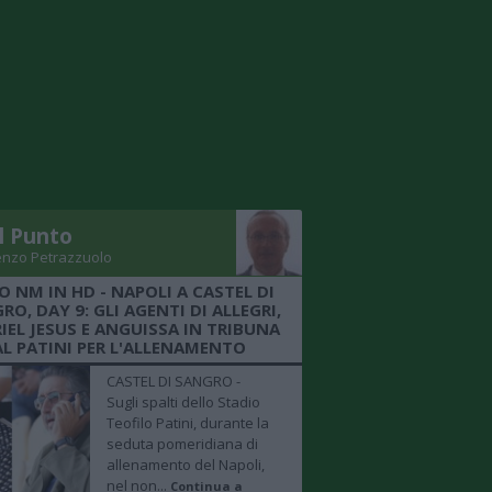
Il Punto
enzo Petrazzuolo
O NM IN HD - NAPOLI A CASTEL DI
RO, DAY 9: GLI AGENTI DI ALLEGRI,
IEL JESUS E ANGUISSA IN TRIBUNA
AL PATINI PER L'ALLENAMENTO
CASTEL DI SANGRO -
Sugli spalti dello Stadio
Teofilo Patini, durante la
seduta pomeridiana di
allenamento del Napoli,
nel non...
Continua a