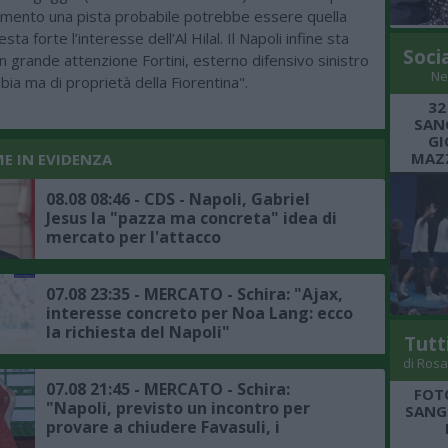
mento una pista probabile potrebbe essere quella
ta forte l’interesse dell’Al Hilal. Il Napoli infine sta
Soci
 grande attenzione Fortini, esterno difensivo sinistro
Ne
abia ma di proprietà della Fiorentina".
32
SANG
GI
MAZZ
ME IN EVIDENZA
08.08 08:46 - CDS - Napoli, Gabriel
Jesus la "pazza ma concreta" idea di
mercato per l'attacco
07.08 23:35 - MERCATO - Schira: "Ajax,
interesse concreto per Noa Lang: ecco
la richiesta del Napoli"
Tutt
di Rosa
07.08 21:45 - MERCATO - Schira:
FOT
"Napoli, previsto un incontro per
SANGR
provare a chiudere Favasuli, i
dettagli"