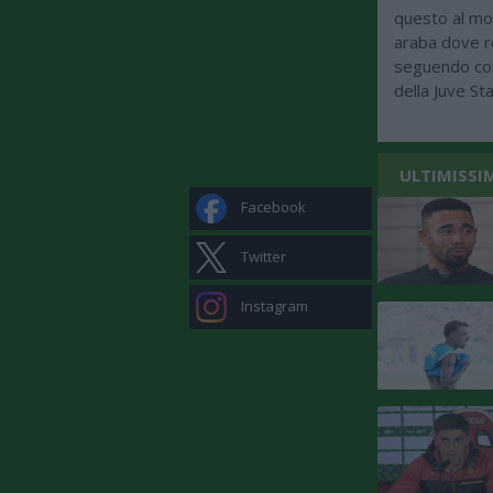
questo al mo
araba dove res
seguendo con
della Juve St
ULTIMISSI
Facebook
Twitter
Instagram