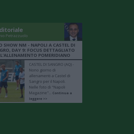
ditoriale
nio Petrazzuolo
O SHOW NM - NAPOLI A CASTEL DI
GRO, DAY 9: FOCUS DETTAGLIATO
LL’ALLENAMENTO POMERIDIANO
CASTEL DI SANGRO (AQ) -
Nono giorno di
allenamenti a Castel di
Sangro per il Napoli.
Nelle foto di "Napoli
Magazine"...
Continua a
leggere >>