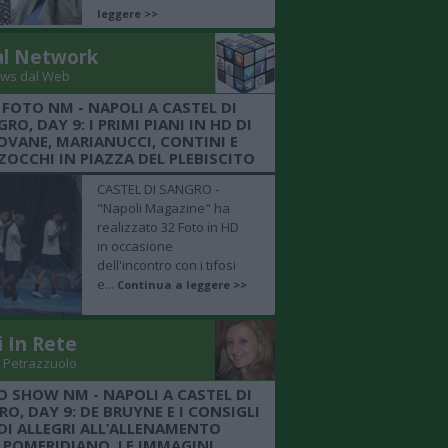
leggere >>
al Network
ws dal Web
 FOTO NM - NAPOLI A CASTEL DI
RO, DAY 9: I PRIMI PIANI IN HD DI
OVANE, MARIANUCCI, CONTINI E
OCCHI IN PIAZZA DEL PLEBISCITO
CASTEL DI SANGRO -
"Napoli Magazine" ha
realizzato 32 Foto in HD
in occasione
dell'incontro con i tifosi
e...
Continua a leggere >>
i In Rete
 Petrazzuolo
O SHOW NM - NAPOLI A CASTEL DI
O, DAY 9: DE BRUYNE E I CONSIGLI
DI ALLEGRI ALL’ALLENAMENTO
POMERIDIANO, LE IMMAGINI