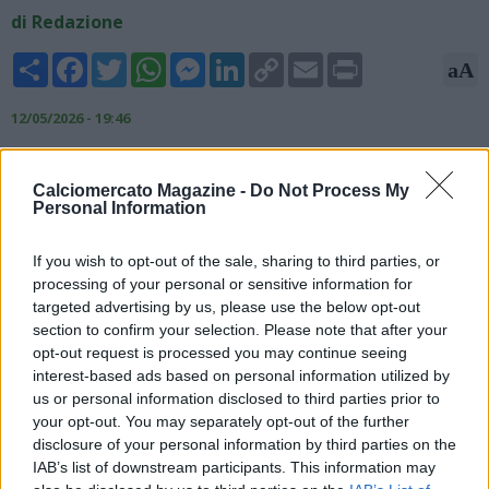
di Redazione
Share
Facebook
Twitter
WhatsApp
Messenger
LinkedIn
Copy
Email
Print
aA
Link
12/05/2026 - 19:46
Il giornalista ed esperto di mercao Ekrem Konur ha svelato
alcuni dettagli sul futuro del diensoe azzurro Juan Jeus. Stando
Calciomercato Magazine -
Do Not Process My
Personal Information
a quanto riportato, infatti, l'addio di Juan Jesus al Napoli
sembra ormai certo. Il difensore brasiliano ha un paio di
estimatori: sulle sue tracce, infatti, ci sarebbero lo Sporting
If you wish to opt-out of the sale, sharing to third parties, or
Lisbona in Liga Portugal e anche l'Atletico Mineiro. Anche altri
processing of your personal or sensitive information for
club brasiliani sembrano essere sulle sue tracce, ma al
targeted advertising by us, please use the below opt-out
momento alcuna trattativa sembra essere in via di
section to confirm your selection. Please note that after your
opt-out request is processed you may continue seeing
definizione.
interest-based ads based on personal information utilized by
us or personal information disclosed to third parties prior to
your opt-out. You may separately opt-out of the further
disclosure of your personal information by third parties on the
IAB’s list of downstream participants. This information may