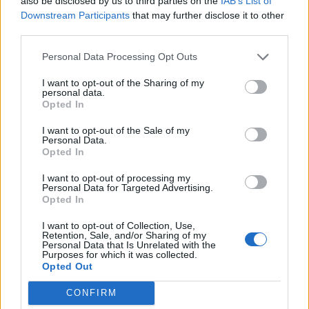
also be disclosed by us to third parties on the
IAB’s List of
Downstream Participants
that may further disclose it to other
third parties.
Personal Data Processing Opt Outs
I want to opt-out of the Sharing of my
personal data.
Opted In
I want to opt-out of the Sale of my
Personal Data.
Opted In
VAI ALLA VERSIONE CLASSICA
I want to opt-out of processing my
Personal Data for Targeted Advertising.
Opted In
I want to opt-out of Collection, Use,
Il materiale (testo, foto e video) consultabile in questo portale è di nostra proprietà.
Retention, Sale, and/or Sharing of my
Alcune foto (screenshot) ed articoli presenti su "Calciomercato Magazine" sono in parte
Personal Data that Is Unrelated with the
giunti da internet, in quanto arrivati alla nostra attenzione attraverso regolari
Purposes for which it was collected.
comunicati stampa con immagini e testi allegati ed autorizzati alla pubblicazione, e
quindi valutati di pubblico dominio. Se i soggetti o gli autori avessero qualcosa in
Opted Out
contrario alla pubblicazione, non avranno che da segnalarlo alla redazione (indirizzo
email:
redazione@napolimagazine.com
), che provvederà prontamente alla rimozione.
CONFIRM
"Calciomercato Magazine" non è una testata giornalistica, ma un sito di informazione di