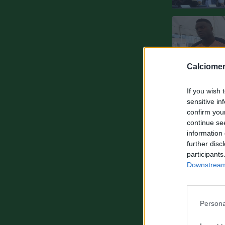
Calciomer
If you wish 
sensitive in
confirm you
continue se
information 
further disc
participants
Downstream 
Persona