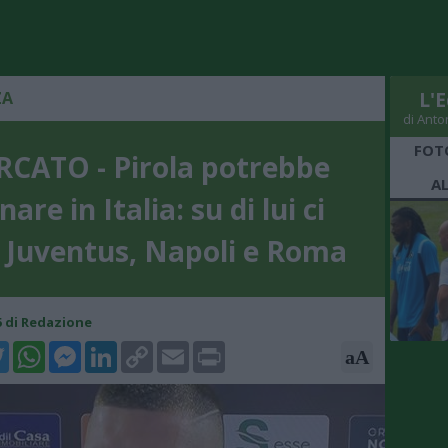
ZA
L'E
di Anto
FOT
CATO - Pirola potrebbe
A
nare in Italia: su di lui ci
 Juventus, Napoli e Roma
35 di Redazione
k
tter
WhatsApp
Messenger
LinkedIn
Copy
Email
Print
aA
Link