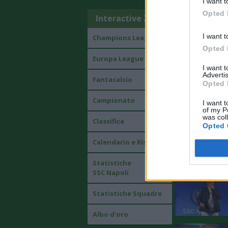
I want t
Opted 
Interactive Zone
I want t
Champions League
Opted 
Europa League
I want 
Advertis
Fantacalcio
Opted 
Campionato
I want t
of my P
was col
Classifica
Opted 
Calendario e Risultati
Statistiche
SSC Napoli
Statistiche Squadre
Albo d'oro