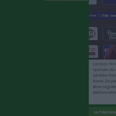
Lorenzo Piro
riportato da 
sarebbe finito
Roma. Da par
alcun segnale
dell'investim
ULTIMISSI