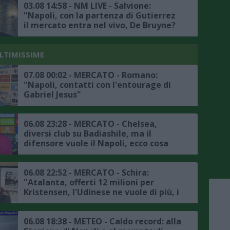
03.08 14:58 - NM LIVE - Salvione:
"Napoli, con la partenza di Gutierrez
il mercato entra nel vivo, De Bruyne?
Virali le sue dichiarazioni in
napoletano, spero siano di buon
auspicio per la nuova stagione"
ULTIMISSIME
07.08 00:02 - MERCATO - Romano:
"Napoli, contatti con l'entourage di
Gabriel Jesus"
06.08 23:28 - MERCATO - Chelsea,
diversi club su Badiashile, ma il
difensore vuole il Napoli, ecco cosa
frena la trattativa
06.08 22:52 - MERCATO - Schira:
"Atalanta, offerti 12 milioni per
Kristensen, l'Udinese ne vuole di più, i
dettagli"
06.08 18:38 - METEO - Caldo record: alla