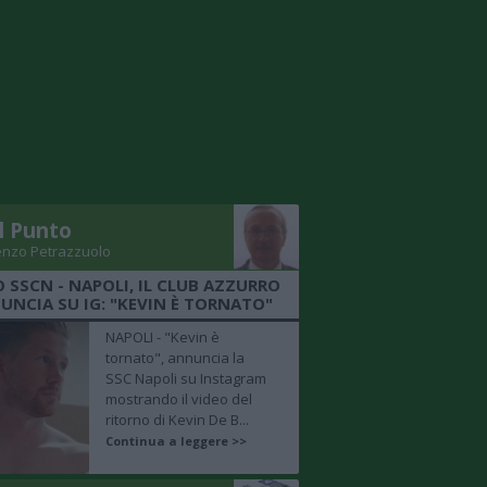
Il Punto
enzo Petrazzuolo
O SSCN - NAPOLI, IL CLUB AZZURRO
UNCIA SU IG: "KEVIN È TORNATO"
NAPOLI - "Kevin è
tornato", annuncia la
SSC Napoli su Instagram
mostrando il video del
ritorno di Kevin De B...
Continua a leggere >>