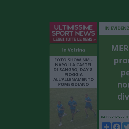
IN EVIDEN
MERC
In Vetrina
pro
FOTO SHOW NM -
NAPOLI A CASTEL
DI SANGRO, DAY 8:
p
PIOGGIA
ALL’ALLENAMENTO
no
POMERIDIANO
div
04.06.2026 22:
Share
Faceboo
Twi