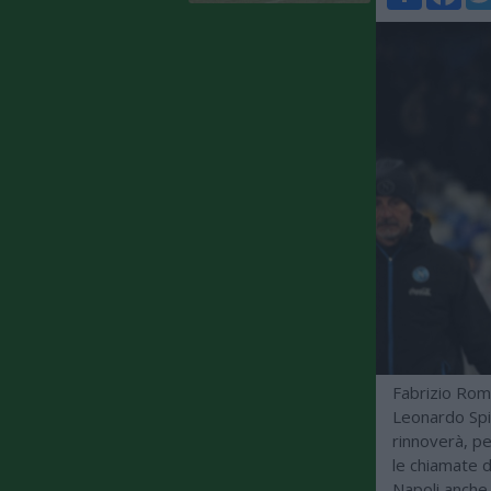
Fabrizio Roma
Leonardo Spi
rinnoverà, pe
le chiamate di
Napoli anche