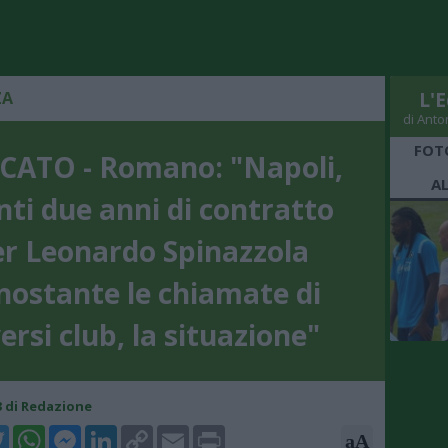
ZA
L'E
di Anto
FOT
ATO - Romano: "Napoli,
A
nti due anni di contratto
er Leonardo Spinazzola
nostante le chiamate di
ersi club, la situazione"
03 di Redazione
k
tter
WhatsApp
Messenger
LinkedIn
Copy
Email
Print
aA