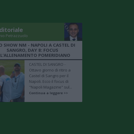
ditoriale
nio Petrazzuolo
O SHOW NM - NAPOLI A CASTEL DI
SANGRO, DAY 8: FOCUS
LL’ALLENAMENTO POMERIDIANO
CASTEL DI SANGRO -
Ottavo giorno di ritiro a
Castel di Sangro per il
Napoli. Ecco il focus di
"Napoli Magazine" sul...
Continua a leggere >>