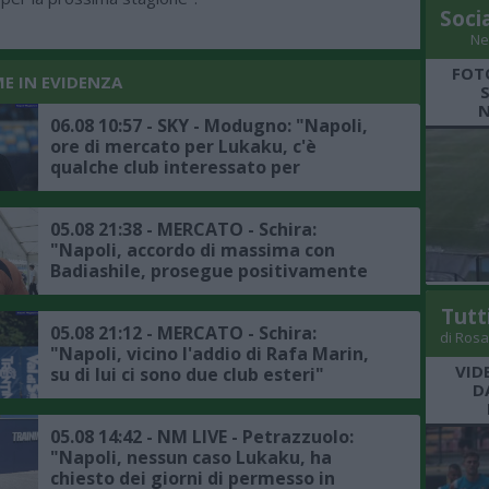
Soci
Ne
FOT
ME IN EVIDENZA
N
06.08 10:57 - SKY - Modugno: "Napoli,
ore di mercato per Lukaku, c'è
qualche club interessato per
l'attaccante belga, l'Atlanta non è in
pole"
05.08 21:38 - MERCATO - Schira:
"Napoli, accordo di massima con
Badiashile, prosegue positivamente
la trattativa con il Chelsea, ecco i
dettagli"
Tutt
05.08 21:12 - MERCATO - Schira:
di Rosa
"Napoli, vicino l'addio di Rafa Marin,
VID
su di lui ci sono due club esteri"
D
05.08 14:42 - NM LIVE - Petrazzuolo:
"Napoli, nessun caso Lukaku, ha
chiesto dei giorni di permesso in