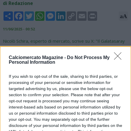
di Redazione
Share
Facebook
Twitter
WhatsApp
Messenger
LinkedIn
Copy
Email
Print
aA
Link
11/06/2025 - 00:52
Nicolò Schira, esperto di mercato, scrive su X: "Il Galatasaray
è pronto a presentare al Napoli un'offerta ufficiale per
provare a trattenere Victor Osimhen al Gala. Il Gala lo
Calciomercato Magazine -
Do Not Process My
considera un obiettivo primario per la sessione estiva di
Personal Information
calciomercato".
If you wish to opt-out of the sale, sharing to third parties, or
?? Excl. -
#Galatasaray
are ready to submit to
#Napoli
an
processing of your personal or sensitive information for
official bid to try to keep Victor
#Osimhen
at Gala. Gala
targeted advertising by us, please use the below opt-out
consider him a main target for the summer transfer window.
section to confirm your selection. Please note that after your
#transfers
opt-out request is processed you may continue seeing
interest-based ads based on personal information utilized by
— Nicolò Schira (@NicoSchira)
June 10, 2025
us or personal information disclosed to third parties prior to
your opt-out. You may separately opt-out of the further
disclosure of your personal information by third parties on the