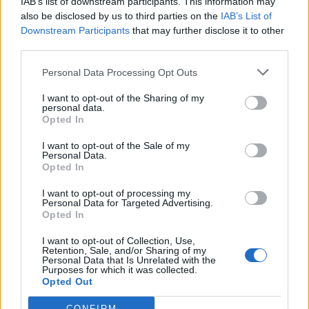
IAB’s list of downstream participants. This information may
also be disclosed by us to third parties on the
IAB’s List of
Downstream Participants
that may further disclose it to other
third parties.
Personal Data Processing Opt Outs
I want to opt-out of the Sharing of my
personal data.
Opted In
I want to opt-out of the Sale of my
Personal Data.
Opted In
VAI ALLA VERSIONE CLASSICA
I want to opt-out of processing my
Personal Data for Targeted Advertising.
Opted In
I want to opt-out of Collection, Use,
Retention, Sale, and/or Sharing of my
Personal Data that Is Unrelated with the
Il materiale (testo, foto e video) consultabile in questo portale è di nostra proprietà.
Purposes for which it was collected.
Alcune foto (screenshot) ed articoli presenti su "Calciomercato Magazine" sono in parte
giunti da internet, in quanto arrivati alla nostra attenzione attraverso regolari
Opted Out
comunicati stampa con immagini e testi allegati ed autorizzati alla pubblicazione, e
quindi valutati di pubblico dominio. Se i soggetti o gli autori avessero qualcosa in
contrario alla pubblicazione, non avranno che da segnalarlo alla redazione (indirizzo
CONFIRM