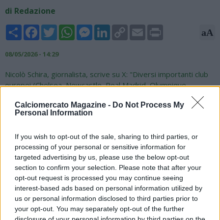
di Redazione
Share
Facebook
Twitter
WhatsApp
Messenger
LinkedIn
Copy
Email
Print
aA
Link
08/05/2026 - 14:29
Nicolò Schira, giornalista, scrive su X: "Diversi importanti club
europei (Chelsea, Newcastle, Real Madrid, Olympique
Marseille, Napoli, PSG, Manchester United e Juventus) stanno
Calciomercato Magazine -
Do Not Process My
monitorando il giovane difensore centrale del Werder Brema,
Personal Information
Karim Coulibaly (classe 2007)".
Several important european clubs (Chelsea, Newcastle,
If you wish to opt-out of the sale, sharing to third parties, or
RealMadrid, OlympiqueMarseille, Napoli, PSG,
processing of your personal or sensitive information for
ManchesterUnited and Juventus) are monitoring
targeted advertising by us, please use the below opt-out
section to confirm your selection. Please note that after your
#WerderBremen
’s young centre-back Karim
#Coulibaly
(born
opt-out request is processed you may continue seeing
in 2007).
#transfers
interest-based ads based on personal information utilized by
— Nicolò Schira (@NicoSchira)
May 8, 2026
us or personal information disclosed to third parties prior to
your opt-out. You may separately opt-out of the further
disclosure of your personal information by third parties on the