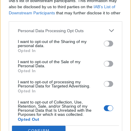
IAB’s list of downstream participants. This information may
also be disclosed by us to third parties on the
IAB’s List of
Downstream Participants
that may further disclose it to other
third parties.
Personal Data Processing Opt Outs
I want to opt-out of the Sharing of my
personal data.
Opted In
I want to opt-out of the Sale of my
Personal Data.
Opted In
VAI ALLA VERSIONE CLASSICA
I want to opt-out of processing my
Personal Data for Targeted Advertising.
Opted In
I want to opt-out of Collection, Use,
Retention, Sale, and/or Sharing of my
Personal Data that Is Unrelated with the
Il materiale (testo, foto e video) consultabile in questo portale è di nostra proprietà.
Purposes for which it was collected.
Alcune foto (screenshot) ed articoli presenti su "Calciomercato Magazine" sono in parte
giunti da internet, in quanto arrivati alla nostra attenzione attraverso regolari
Opted Out
comunicati stampa con immagini e testi allegati ed autorizzati alla pubblicazione, e
quindi valutati di pubblico dominio. Se i soggetti o gli autori avessero qualcosa in
contrario alla pubblicazione, non avranno che da segnalarlo alla redazione (indirizzo
CONFIRM