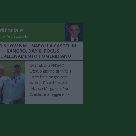
ditoriale
nio Petrazzuolo
O SHOW NM - NAPOLI A CASTEL DI
SANGRO, DAY 8: FOCUS
LL’ALLENAMENTO POMERIDIANO
CASTEL DI SANGRO -
Ottavo giorno di ritiro a
Castel di Sangro per il
Napoli. Ecco il focus di
"Napoli Magazine" sul...
Continua a leggere >>