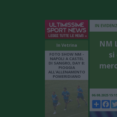
IN EVIDEN
NM L
In Vetrina
si
FOTO SHOW NM -
NAPOLI A CASTEL
DI SANGRO, DAY 8:
merc
PIOGGIA
ALL’ALLENAMENTO
POMERIDIANO
06.08.2025 15:
Share
Faceboo
Twi