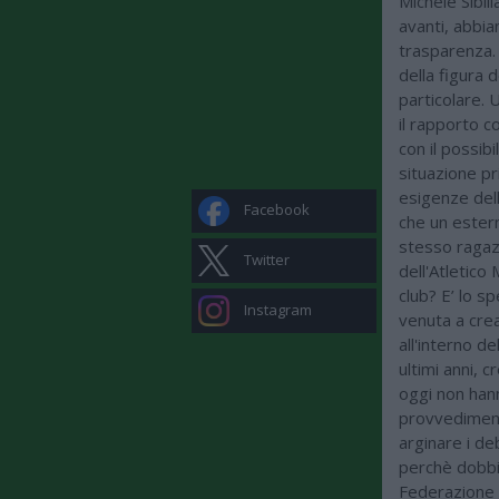
Michele Sibil
avanti, abbi
trasparenza.
della figura 
particolare. 
il rapporto co
con il possib
situazione pr
esigenze dell
Facebook
che un estern
stesso ragazz
Twitter
dell'Atletico
club? E’ lo sp
Instagram
venuta a crea
all'interno d
ultimi anni, 
oggi non hann
provvedimenti
arginare i deb
perchè dobbia
Federazione è