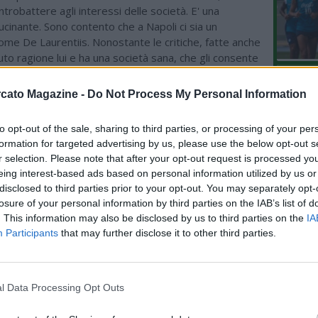
robattere agli interessi delle società. E' una
lucinante. Sono contento che a Napoli ci sia un
ome De Laurentiis. Nonostante le critiche, fatte anche
to ragione lui e ha una società sana, che gli consente
quando e come muoversi. Può aprire un percorso
L'An
s? Abbiamo avuto questo regalo e faremo il nostro
cato Magazine -
Do Not Process My Personal Information
del Nu
 York dal 21 al 28 settembre, saremo ospiti della
VIDEO
iana. E’ un grande risultato ottenuto”.
GLI
to opt-out of the sale, sharing to third parties, or processing of your per
formation for targeted advertising by us, please use the below opt-out s
r selection. Please note that after your opt-out request is processed y
eing interest-based ads based on personal information utilized by us or
disclosed to third parties prior to your opt-out. You may separately opt-
losure of your personal information by third parties on the IAB’s list of
. This information may also be disclosed by us to third parties on the
IA
Participants
that may further disclose it to other third parties.
l Data Processing Opt Outs