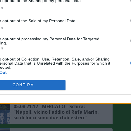
o opt-out of the Sharing of my personal data.
In
o opt-out of the Sale of my Personal Data.
In
ME IN EVIDENZA
to opt-out of processing my Personal Data for Targeted
ing.
In
06.08 10:57 - SKY - Modugno: "Napoli,
ore di mercato per Lukaku, c'è
o opt-out of Collection, Use, Retention, Sale, and/or Sharing
qualche club interessato per
ersonal Data that Is Unrelated with the Purposes for which it
l'attaccante belga, l'Atlanta non è in
lected.
Out
pole"
05.08 21:38 - MERCATO - Schira:
"Napoli, accordo di massima con
CONFIRM
Badiashile, prosegue positivamente
la trattativa con il Chelsea, ecco i
dettagli"
05.08 21:12 - MERCATO - Schira:
"Napoli, vicino l'addio di Rafa Marin,
su di lui ci sono due club esteri"