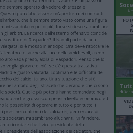
la. Ecco quanto ha affermato: “Arbitri? E’ un passo in
Soci
amo sempre sperato di vedere chiarezza e
Ne
 Questo potrebbe essere un’apertura nei confronti
dell’arbitro, che è sempre stato visto come una figura
FOT
Umanizzandola un po' di più, forse si riesce a cambiare
N
n gli arbitri. La ricerca dell'esterno offensivo coincide
ile sostituto di Raspadori? Il Napoli parte da una
ivilegiata, si è mosso in anticipo. Ora deve ritoccare le
'allenatore e, anche alla luce delle amichevoli, credo
o alto vada preso, aldilà di Raspadori. Penso che lo
o voglia giocare di più, se c’è questa trattativa
 Madrid è giusto valutarla. Lookman e le difficoltà dei
ecchio del calcio italiano. Una situazione che si è
re nell'ambito degli sfracelli che c'erano e che ci sono
Tutt
elle società. Quelle più potenti hanno comandato negli
di Rosa
creando anche grossi scompensi a livello economico ed
VID
o la possibilità di operare in tutto e per tutto. I
D
 presi nei confronti dei calciatori, per cercare di
iti societari, mi sembrano allucinanti. Mi fa ridere,
mo ricordare che il vice presidente della
 il presidente dell'associazione dei calciatori, che