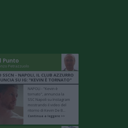
Il Punto
enzo Petrazzuolo
O SSCN - NAPOLI, IL CLUB AZZURRO
UNCIA SU IG: "KEVIN È TORNATO"
NAPOLI - "Kevin è
tornato", annuncia la
SSC Napoli su Instagram
mostrando il video del
ritorno di Kevin De B...
Continua a leggere >>