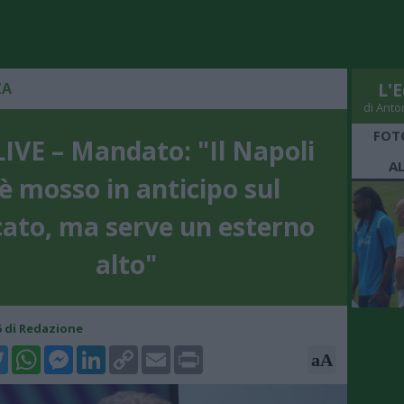
ZA
L'E
di Anto
FOT
IVE – Mandato: "Il Napoli
A
 è mosso in anticipo sul
ato, ma serve un esterno
alto"
15 di Redazione
k
tter
WhatsApp
Messenger
LinkedIn
Copy
Email
Print
aA
Link