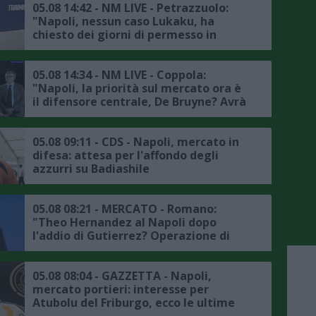
05.08 14:42 - NM LIVE - Petrazzuolo:
"Napoli, nessun caso Lukaku, ha
chiesto dei giorni di permesso in
accordo con la società, il punto sul
mercato"
05.08 14:34 - NM LIVE - Coppola:
"Napoli, la priorità sul mercato ora è
il difensore centrale, De Bruyne? Avrà
avuto delle rassicurazioni da Allegri"
05.08 09:11 - CDS - Napoli, mercato in
difesa: attesa per l'affondo degli
azzurri su Badiashile
05.08 08:21 - MERCATO - Romano:
"Theo Hernandez al Napoli dopo
l'addio di Gutierrez? Operazione di
fantasia, ingaggio fuori mercato per
la Serie A"
05.08 08:04 - GAZZETTA - Napoli,
mercato portieri: interesse per
Atubolu del Friburgo, ecco le ultime