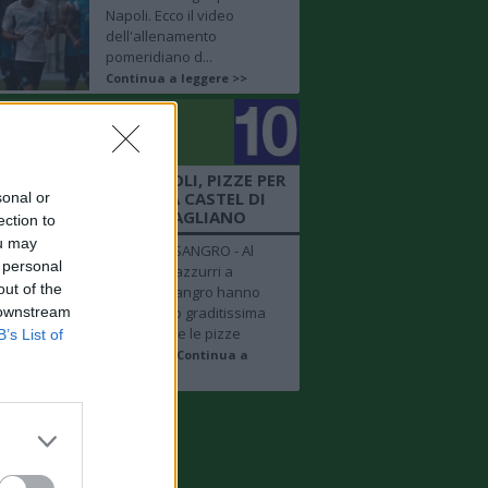
Napoli. Ecco il video
dell'allenamento
pomeridiano d...
Continua a leggere >>
golo
mero 10
 + FOTO SHOW - NAPOLI, PIZZE PER
 AZZURRI NEL RITIRO A CASTEL DI
sonal or
SANGRO BY DIEGO VITAGLIANO
ection to
ou may
CASTEL DI SANGRO - Al
 personal
ritiro degli azzurri a
out of the
Castel di Sangro hanno
 downstream
fatto la loro graditissima
apparizione le pizze
B’s List of
realizzat...
Continua a
leggere >>