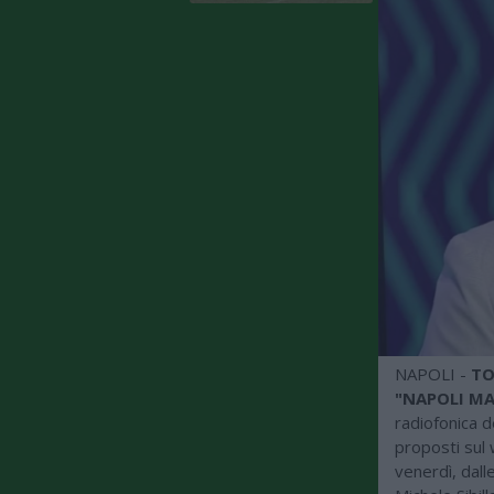
NAPOLI -
T
"NAPOLI MA
radiofonica d
proposti sul 
venerdì, dall