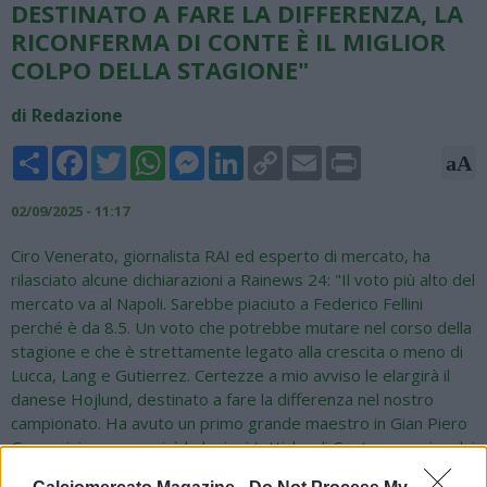
DESTINATO A FARE LA DIFFERENZA, LA
RICONFERMA DI CONTE È IL MIGLIOR
COLPO DELLA STAGIONE"
di Redazione
Share
Facebook
Twitter
WhatsApp
Messenger
LinkedIn
Copy
Email
Print
aA
Link
02/09/2025 - 11:17
Ciro Venerato, giornalista RAI ed esperto di mercato, ha
rilasciato alcune dichiarazioni a Rainews 24: "Il voto più alto del
mercato va al Napoli. Sarebbe piaciuto a Federico Fellini
perché è da 8.5. Un voto che potrebbe mutare nel corso della
stagione e che è strettamente legato alla crescita o meno di
Lucca, Lang e Gutierrez. Certezze a mio avviso le elargirà il
danese Hojlund, destinato a fare la differenza nel nostro
campionato. Ha avuto un primo grande maestro in Gian Piero
Gasperini, ora scoprirà le lezioni tattiche di Conte e grazie a lui
spiccherà il volo. Kevin De Bruyne è un fuoriclasse assoluto.