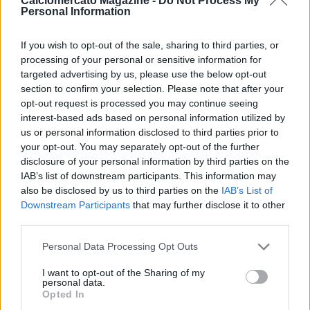
Calciomercato Magazine -
Do Not Process My
Sono certo, inoltre, che il ritorno di Elmas potrà essere
Personal Information
decisivo in chiave scudetto, sa ricoprire più ruoli, è un jolly dì
lotta e di governo. Anche in difesa il club azzurro ha fatto la
If you wish to opt-out of the sale, sharing to third parties, or
differenza: Beukema e Marianucci sono presente e futuro al
processing of your personal or sensitive information for
centro di una terza linea ad elevato tasso tecnico. Un 10
targeted advertising by us, please use the below opt-out
meritato al giovane ma saggio Ds Giovanni Manna. Non solo
section to confirm your selection. Please note that after your
ha saputo comprare proponendo a Conte giocatori validi, ma
opt-out request is processed you may continue seeing
è stato abile nel saper vendere. Ha saputo gestire con
interest-based ads based on personal information utilized by
freddezza e lungimiranza trattative difficili senza mai farsi
us or personal information disclosed to third parties prior to
prendere per il collo. Ha speso ciò che voleva e venduto alle
your opt-out. You may separately opt-out of the further
sue condizioni. Esemplare in tal senso la trattativa con l
disclosure of your personal information by third parties on the
Atletico Madrid per Raspadori. Un altro 10 come lo scorso
IAB’s list of downstream participants. This information may
anno va a mister Conte. Senza di lui il Napoli non avrebbe mai
also be disclosed by us to third parties on the
IAB’s List of
vinto lo scudetto. Trasmette valori e mentalità vincente. Vive
Downstream Participants
that may further disclose it to other
la sconfitta come una tragedia personale perché sa solo
third parties.
vincere. La sua riconferma è stato, per distacco, il miglior
Personal Data Processing Opt Outs
colpo di mercato di tutta la sessione estiva. Sposta gli
equilibri, il feroce salentino. Adl si prepari a blindarlo a fine
I want to opt-out of the Sharing of my
stagione ad un anno dalla scadenza. Resta lui la prima pietra
personal data.
più importante per garantire nuovi successi ai tifosi".
Opted In