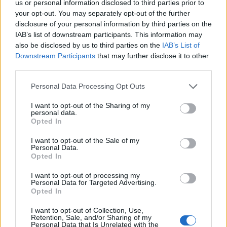
us or personal information disclosed to third parties prior to
no a Rabiot, che è disponibile ad arrivare in Campania e
your opt-out. You may separately opt-out of the further
rimpiazzare Anguissa, che potrebbe andare all'estero, ma non
disclosure of your personal information by third parties on the
alla Juventus
IAB’s list of downstream participants. This information may
also be disclosed by us to third parties on the
IAB’s List of
Downstream Participants
that may further disclose it to other
third parties.
Personal Data Processing Opt Outs
I want to opt-out of the Sharing of my
personal data.
Opted In
I want to opt-out of the Sale of my
Personal Data.
Opted In
I want to opt-out of processing my
Personal Data for Targeted Advertising.
Opted In
VAI ALLA VERSIONE CLASSICA
I want to opt-out of Collection, Use,
Retention, Sale, and/or Sharing of my
Personal Data that Is Unrelated with the