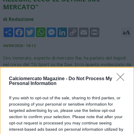
MERCATO"
di Redazione
Share
Facebook
Twitter
WhatsApp
Messenger
LinkedIn
Copy
Email
Print
aA
Link
06/06/2026 - 18:12
Ciro Venerato, esperto di mercato Rai, ha parlato del Napoli
nel corso del TG Sport su Rai Due. Ecco quanto evidenziato da
"Napoli Magazine": "Nessuna deadline per Allegri, il Napoli è
tranquillo, c'è tutto il mese di giugno per andare avanti con la
Calciomercato Magazine -
Do Not Process My
Personal Information
trattativa per la rescissione con il Milan che, prima di dire
addio ad Allegri deve trovare un amministratore delegato, ma
comunque è tutto fatto e non c'è nessuna deadline. Il Napoli,
If you wish to opt-out of the sale, sharing to third parties, or
nel frattempo, deve trovare un portiere: il nome è Kovar. Un
processing of your personal or sensitive information for
difensore centrale che possa essere, eventualmente, più
targeted advertising by us, please use the below opt-out
scafato di Marin e si tratta di Gila o Gatti. Per quanto riguarda
section to confirm your selection. Please note that after your
opt-out request is processed you may continue seeing
il centrocampo, bisogna aspettare ciò che accade al Milan, per
interest-based ads based on personal information utilized by
capire se Glasner, che potrebbe allenare i rossoneri, dirà si o