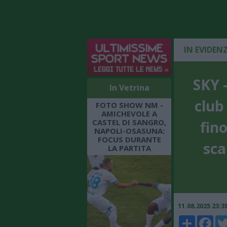
IN EVIDEN
SKY -
In Vetrina
club
FOTO SHOW NM -
AMICHEVOLE A
CASTEL DI SANGRO,
fin
NAPOLI-OSASUNA:
FOCUS DURANTE
sca
LA PARTITA
11.08.2025 23:
Share
Faceboo
Twi