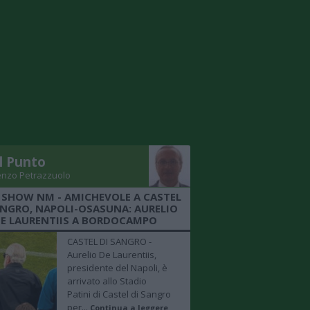
Il Punto
enzo Petrazzuolo
 SHOW NM - AMICHEVOLE A CASTEL
ANGRO, NAPOLI-OSASUNA: AURELIO
E LAURENTIIS A BORDOCAMPO
CASTEL DI SANGRO -
Aurelio De Laurentiis,
presidente del Napoli, è
arrivato allo Stadio
Patini di Castel di Sangro
per...
Continua a leggere