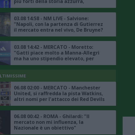
più forti della storia azzurra,
mercato? Bisogna sfoltire la rosa
senza svendere i calciatori azzurri"
03.08 14:58 - NM LIVE - Salvione:
"Napoli, con la partenza di Gutierrez
il mercato entra nel vivo, De Bruyne?
Virali le sue dichiarazioni in
napoletano, spero siano di buon
auspicio per la nuova stagione"
03.08 14:42 - MERCATO - Moretto:
"Gatti piace molto a Manna-Allegri
ma ha uno stipendio elevato, per
Badiashile la trattativa è ben
impostata"
ULTIMISSIME
06.08 02:00 - MERCATO - Manchester
United, si raffredda la pista Watkins,
altri nomi per l'attacco dei Red Devils
06.08 00:42 - ROMA - Ghilardi: "Il
mercato non mi influenza, la
Nazionale è un obiettivo"