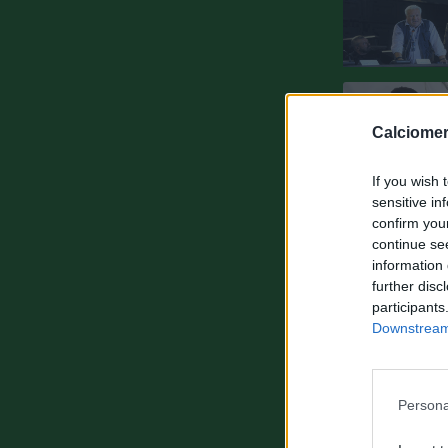
Calciomer
If you wish 
sensitive in
confirm you
continue se
information 
further disc
participants
Downstream 
Persona