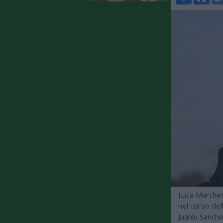
Luca Marchett
nel corso del
Juanlu Sanchez