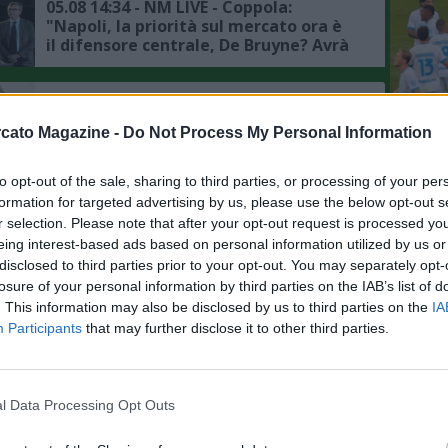
05.08 14:34 - NM LIVE - Coppola:
"Napoli, la priorità sul mercato ora è
il difensore centrale, De Bruyne? Avrà
avuto delle rassicurazioni da Allegri"
05.08 09:11 - CDS - Napoli, mercato in
difesa: attesa per l'affondo degli
cato Magazine -
Do Not Process My Personal Information
azzurri su Badiashile
L'An
del Nu
to opt-out of the sale, sharing to third parties, or processing of your per
05.08 08:21 - MERCATO - Romano:
formation for targeted advertising by us, please use the below opt-out s
FOTO
"Theo Hernandez al Napoli dopo
r selection. Please note that after your opt-out request is processed y
l'addio di Gutierrez? Operazione di
JACQ
eing interest-based ads based on personal information utilized by us or
fantasia, ingaggio fuori mercato per
disclosed to third parties prior to your opt-out. You may separately opt-
la Serie A"
losure of your personal information by third parties on the IAB’s list of
05.08 08:04 - GAZZETTA - Napoli,
. This information may also be disclosed by us to third parties on the
IA
mercato portieri: interesse per
Atubolu del Friburgo, ecco le ultime
Participants
that may further disclose it to other third parties.
05.08 00:00 - MERCATO - Schira:
"Zeballos-Napoli in stallo, Celta Vigo
l Data Processing Opt Outs
in vantaggio sul giocatore"