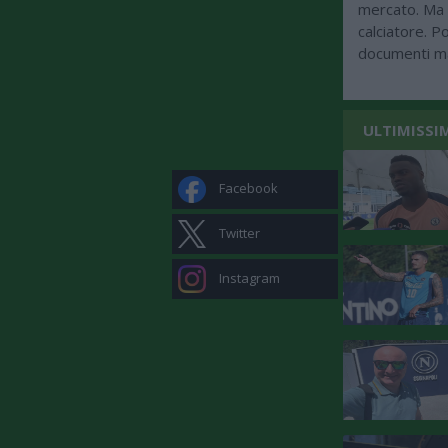
mercato. Ma n
calciatore. P
documenti ma
ULTIMISSI
Facebook
Twitter
Instagram