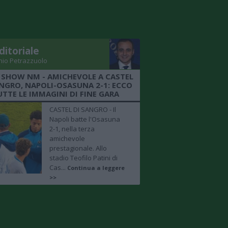
ditoriale
nio Petrazzuolo
 SHOW NM - AMICHEVOLE A CASTEL
ANGRO, NAPOLI-OSASUNA 2-1: ECCO
UTTE LE IMMAGINI DI FINE GARA
CASTEL DI SANGRO - Il
Napoli batte l'Osasuna
2-1, nella terza
amichevole
prestagionale. Allo
stadio Teofilo Patini di
Cas...
Continua a leggere
>>