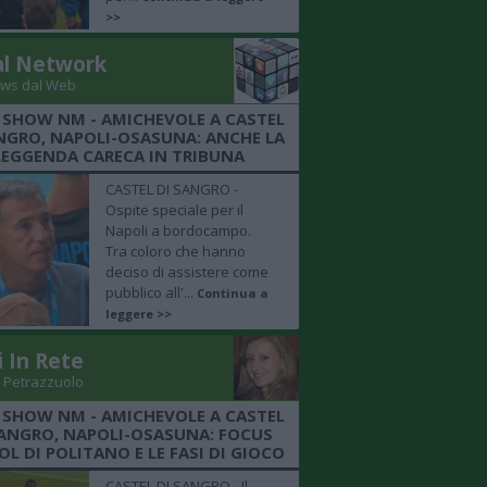
>>
al Network
ws dal Web
 SHOW NM - AMICHEVOLE A CASTEL
NGRO, NAPOLI-OSASUNA: ANCHE LA
LEGGENDA CARECA IN TRIBUNA
CASTEL DI SANGRO -
Ospite speciale per il
Napoli a bordocampo.
Tra coloro che hanno
deciso di assistere come
pubblico all'...
Continua a
leggere >>
i In Rete
 Petrazzuolo
 SHOW NM - AMICHEVOLE A CASTEL
SANGRO, NAPOLI-OSASUNA: FOCUS
OL DI POLITANO E LE FASI DI GIOCO
CASTEL DI SANGRO - Il