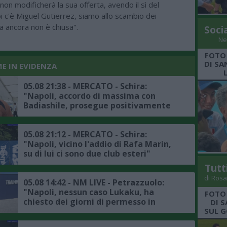
on modificherà la sua offerta, avendo il sì del
oi c'è Miguel Gutierrez, siamo allo scambio dei
 ancora non è chiusa".
Soci
Ne
FOTO
DI SA
ME IN EVIDENZA
05.08 21:38 - MERCATO - Schira:
"Napoli, accordo di massima con
Badiashile, prosegue positivamente
la trattativa con il Chelsea, ecco i
dettagli"
05.08 21:12 - MERCATO - Schira:
"Napoli, vicino l'addio di Rafa Marin,
su di lui ci sono due club esteri"
Tutt
di Rosa
05.08 14:42 - NM LIVE - Petrazzuolo:
"Napoli, nessun caso Lukaku, ha
FOTO
chiesto dei giorni di permesso in
DI 
SUL G
accordo con la società, il punto sul
mercato"