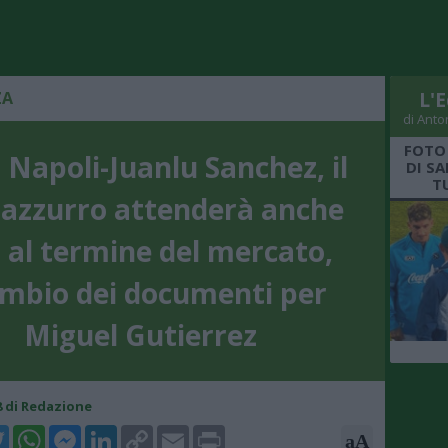
ZA
L'E
di Anto
FOTO
 Napoli-Juanlu Sanchez, il
DI S
T
 azzurro attenderà anche
o al termine del mercato,
mbio dei documenti per
Miguel Gutierrez
38 di Redazione
k
tter
WhatsApp
Messenger
LinkedIn
Copy
Email
Print
aA