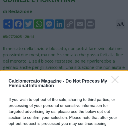
di Redazione
Share
Facebook
Twitter
WhatsApp
Messenger
LinkedIn
Copy
Email
Print
aA
Link
05/07/2025 - 20:14
Il mercato della Lazio è bloccato, non potrà fare svincolati nei
prossimi due mesi, ma non è scontato che possa farli alla fine
del mercato. E se il blocco restasse, se ne riparlerebbe a
gennaio anche per gli svincolati. Una situazione che non aiuta e
che coinvolge Lorenzo Insigne. Ieri vi abbiamo raccontato di
un contatto diretto con Maurizio Sarri, l’attaccante classe
Calciomercato Magazine -
Do Not Process My
Personal Information
1991 tornerebbe di corsa a lavorare con lui, aspetterebbe
anche settembre (allenandosi nel frattempo con la Lazio) se
fosse possibile prendere gli svincolati tra un paio di mesi. Ma
If you wish to opt-out of the sale, sharing to third parties, or
se non fosse possibile, valuterebbe altre soluzioni: lo hanno
processing of your personal or sensitive information for
cercato Parma, Udinese e timidamente la Fiorentina, la voglia
targeted advertising by us, please use the below opt-out
di rientrare in Italia è forte. Ma il desiderio di tornare a
section to confirm your selection. Please note that after your
lavorare con Sarri passa attraverso le pieghe del regolamento
opt-out request is processed you may continue seeing