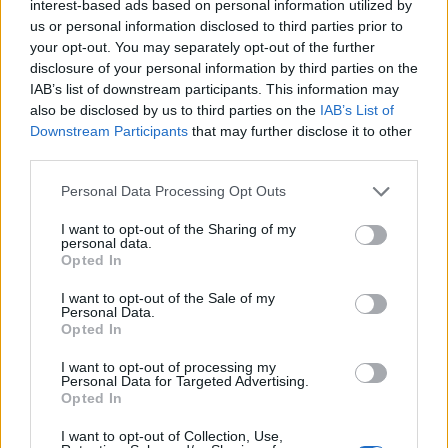
interest-based ads based on personal information utilized by
tra indice bloccato e realtà non troppo confortanti. Insigne non
us or personal information disclosed to third parties prior to
apparterebbe al progetto giovani? Ma in questi mesi non si
your opt-out. You may separately opt-out of the further
può fare alcun tipo di operazione, e poi ha appena rinnovato
disclosure of your personal information by third parties on the
Vecino.
IAB’s list of downstream participants. This information may
Fonte: alfredopedulla.com
also be disclosed by us to third parties on the
IAB’s List of
Downstream Participants
that may further disclose it to other
third parties.
Personal Data Processing Opt Outs
I want to opt-out of the Sharing of my
personal data.
Opted In
I want to opt-out of the Sale of my
Personal Data.
Opted In
I want to opt-out of processing my
Personal Data for Targeted Advertising.
Opted In
I want to opt-out of Collection, Use,
VAI ALLA VERSIONE CLASSICA