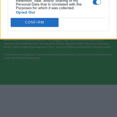
Retention, Sale, and/or Sharing of my
Personal Data that Is Unrelated with the
Purposes for which it was collected.
Opted Out
CONFIRM
Il materiale (testo, foto e video) consultabile in questo portale è di nostra proprietà.
Alcune foto (screenshot) ed articoli presenti su "Calciomercato Magazine" sono in parte
giunti da internet, in quanto arrivati alla nostra attenzione attraverso regolari
comunicati stampa con immagini e testi allegati ed autorizzati alla pubblicazione, e
quindi valutati di pubblico dominio. Se i soggetti o gli autori avessero qualcosa in
contrario alla pubblicazione, non avranno che da segnalarlo alla redazione (indirizzo
email:
redazione@napolimagazine.com
), che provvederà prontamente alla rimozione.
"Calciomercato Magazine" non è una testata giornalistica, ma un sito di informazione di
proprietà di Napoli Magazine.