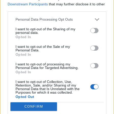
Downstream Participants
that may further disclose it to other
third parties.
Personal Data Processing Opt Outs
I want to opt-out of the Sharing of my
personal data.
Opted In
I want to opt-out of the Sale of my
Personal Data.
Opted In
VAI ALLA VERSIONE CLASSICA
I want to opt-out of processing my
Personal Data for Targeted Advertising.
Opted In
I want to opt-out of Collection, Use,
Il materiale (testo, foto e video) consultabile in questo portale è di nostra proprietà.
Alcune foto (screenshot) ed articoli presenti su "Calciomercato Magazine" sono in parte
Retention, Sale, and/or Sharing of my
giunti da internet, in quanto arrivati alla nostra attenzione attraverso regolari
Personal Data that Is Unrelated with the
comunicati stampa con immagini e testi allegati ed autorizzati alla pubblicazione, e
Purposes for which it was collected.
quindi valutati di pubblico dominio. Se i soggetti o gli autori avessero qualcosa in
Opted Out
contrario alla pubblicazione, non avranno che da segnalarlo alla redazione (indirizzo
email:
redazione@napolimagazine.com
), che provvederà prontamente alla rimozione.
CONFIRM
"Calciomercato Magazine" non è una testata giornalistica, ma un sito di informazione di
proprietà di Napoli Magazine.