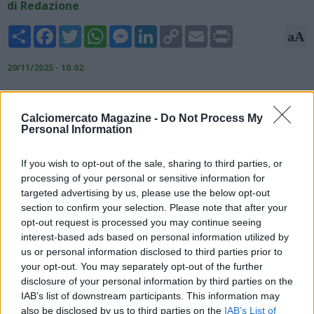
di Redazione
Share
Facebook
Twitter
WhatsApp
Messenger
LinkedIn
Copy
Email
Print
aA
Link
29/11/2025 - 10:02
Secondo quanto riportato da TMW, nel mercato invernale, il
Napoli si orienterà su colpi di livello, con l'obiettivo di
Calciomercato Magazine -
Do Not Process My
rinforzare il centrocampo. Nel mirino del d.s. Giovanni Manna ci
Personal Information
sarebbero due profili della Serie A: "In serie A ci sono due
opzioni per il centrocampo. La prima porta ad Atta
If you wish to opt-out of the sale, sharing to third parties, or
dell’Udinese che in questa prima parte di stagione sta
processing of your personal or sensitive information for
facendo vedere grandi cose. La famiglia Pozzo vuole blindarlo
targeted advertising by us, please use the below opt-out
e la sua valutazione è già molto alta. Oltre a lui c’è Frendrup
section to confirm your selection. Please note that after your
del Genoa".
opt-out request is processed you may continue seeing
interest-based ads based on personal information utilized by
us or personal information disclosed to third parties prior to
your opt-out. You may separately opt-out of the further
disclosure of your personal information by third parties on the
IAB’s list of downstream participants. This information may
also be disclosed by us to third parties on the
IAB’s List of