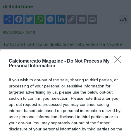
di Redazione
Share
Facebook
Twitter
WhatsApp
Messenger
LinkedIn
Copy
Email
Print
aA
Link
09/05/2026 - 08:18
Tuttosport ipotizza un duello di mercato estivo tra Napoli e
Juventus, al netto della concorrenza di parecchi top club
europei, per Karim Coulibaly, difensore del Werder Brema: "Il
Calciomercato Magazine -
Do Not Process My
tedesco di origini ghanese è considerato un predestinato.
Personal Information
Tanto che a soli 18 anni fa gola a società del calibro di
Newcastle, Manchester United e Chelsea, soltanto per citare
If you wish to opt-out of the sale, sharing to third parties, or
per le big di Premier League. In realtà il classe 2007 ha
processing of your personal or sensitive information for
attirato anche le attenzioni di Napoli e Psg, oltre a essere
targeted advertising by us, please use the below opt-out
stato visionato recentemente dal vivo da un emissario del
section to confirm your selection. Please note that after your
Real Madrid. Insomma, la concorrenza rischia di essere
opt-out request is processed you may continue seeing
pesante e complicata da battere. La caccia della Signora al
interest-based ads based on personal information utilized by
difensore mancino è appena iniziata”.
us or personal information disclosed to third parties prior to
your opt-out. You may separately opt-out of the further
disclosure of your personal information by third parties on the