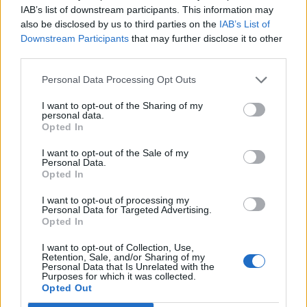
IAB’s list of downstream participants. This information may
also be disclosed by us to third parties on the
IAB’s List of
Downstream Participants
that may further disclose it to other
third parties.
Personal Data Processing Opt Outs
I want to opt-out of the Sharing of my
personal data.
Opted In
I want to opt-out of the Sale of my
Personal Data.
Opted In
I want to opt-out of processing my
VAI ALLA VERSIONE CLASSICA
Personal Data for Targeted Advertising.
Opted In
I want to opt-out of Collection, Use,
Retention, Sale, and/or Sharing of my
Personal Data that Is Unrelated with the
Il materiale (testo, foto e video) consultabile in questo portale è di nostra proprietà.
Purposes for which it was collected.
Alcune foto (screenshot) ed articoli presenti su "Calciomercato Magazine" sono in parte
Opted Out
giunti da internet, in quanto arrivati alla nostra attenzione attraverso regolari
comunicati stampa con immagini e testi allegati ed autorizzati alla pubblicazione, e