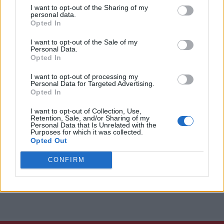
Emanuele Cammaroto
I want to opt-out of the Sharing of my
personal data.
Opted In
Napoli Magazine
I want to opt-out of the Sale of my
Riproduzione del testo consentita previa citazione della fonte:
Personal Data.
www.napolimagazine.com
Opted In
I want to opt-out of processing my
Personal Data for Targeted Advertising.
Opted In
I want to opt-out of Collection, Use,
Retention, Sale, and/or Sharing of my
Personal Data that Is Unrelated with the
Purposes for which it was collected.
Opted Out
CONFIRM