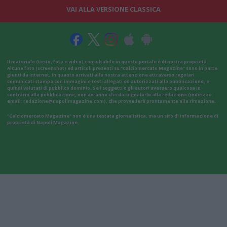
VAI ALLA VERSIONE CLASSICA
Il materiale (testo, foto e video) consultabile in questo portale è di nostra proprietà.
Alcune foto (screenshot) ed articoli presenti su "Calciomercato Magazine" sono in parte
giunti da internet, in quanto arrivati alla nostra attenzione attraverso regolari
comunicati stampa con immagini e testi allegati ed autorizzati alla pubblicazione, e
quindi valutati di pubblico dominio. Se i soggetti o gli autori avessero qualcosa in
contrario alla pubblicazione, non avranno che da segnalarlo alla redazione (indirizzo
email:
redazione@napolimagazine.com
), che provvederà prontamente alla rimozione.
"Calciomercato Magazine" non è una testata giornalistica, ma un sito di informazione di
proprietà di Napoli Magazine.