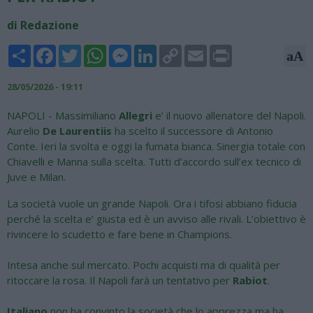
di Redazione
Share
Facebook
Twitter
WhatsApp
Messenger
LinkedIn
Copy
Email
Print
aA
Link
28/05/2026 - 19:11
NAPOLI - Massimiliano
Allegri
e’ il nuovo allenatore del Napoli.
Aurelio
De Laurentiis
ha scelto il successore di Antonio
Conte. Ieri la svolta e oggi la fumata bianca. Sinergia totale con
Chiavelli e Manna sulla scelta. Tutti d’accordo sull’ex tecnico di
Juve e Milan.
La società vuole un grande Napoli. Ora i tifosi abbiano fiducia
perché la scelta e’ giusta ed è un avviso alle rivali. L’obiettivo è
rivincere lo scudetto e fare bene in Champions.
Intesa anche sul mercato. Pochi acquisti ma di qualità per
ritoccare la rosa. Il Napoli farà un tentativo per
Rabiot
.
Italiano
non ha convinto la società che lo apprezza ma ha