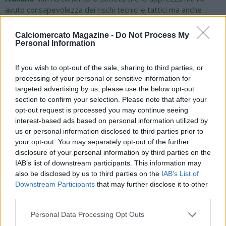
avuto consapevolezza dei rischi tecnici e tattici ma anche
ambientali dopo il biennio Conte. Per il dopo Conte era
necessaria una certezza e Allegri lo è. L’ex allenatore del
Calciomercato Magazine -
Do Not Process My
Bologna ora e’ tra i nomi valutati dal Milan, confermata
Personal Information
l’indiscrezione che avevamo anticipato stamattina.
If you wish to opt-out of the sale, sharing to third parties, or
processing of your personal or sensitive information for
targeted advertising by us, please use the below opt-out
section to confirm your selection. Please note that after your
opt-out request is processed you may continue seeing
interest-based ads based on personal information utilized by
us or personal information disclosed to third parties prior to
your opt-out. You may separately opt-out of the further
disclosure of your personal information by third parties on the
IAB’s list of downstream participants. This information may
also be disclosed by us to third parties on the
IAB’s List of
Downstream Participants
that may further disclose it to other
third parties.
Personal Data Processing Opt Outs