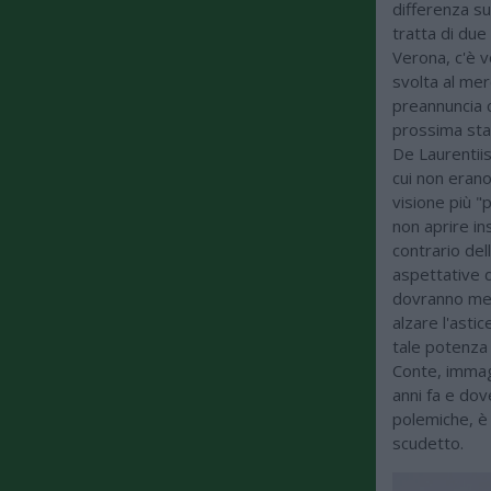
differenza su
tratta di due 
Verona, c'è v
svolta al mer
preannuncia c
prossima stag
De Laurentiis
cui non erano
visione più "
non aprire in
contrario dell
aspettative 
dovranno met
alzare l'astic
tale potenza
Conte, imma
anni fa e dov
polemiche, è 
scudetto.