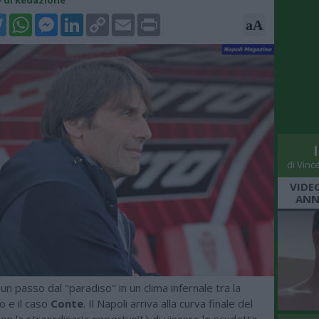
47 di Redazione
k
tter
WhatsApp
Messenger
LinkedIn
Copy
Email
Print
aA
Link
di Vinc
VIDE
ANN
n passo dal "paradiso" in un clima infernale tra la
o e il caso
Conte
. Il Napoli arriva alla curva finale del
n la straordinaria opportunità di vincere lo scudetto