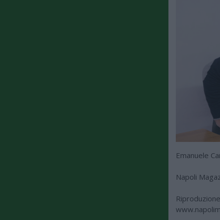
Emanuele C
Napoli Maga
Riproduzione 
www.napolim