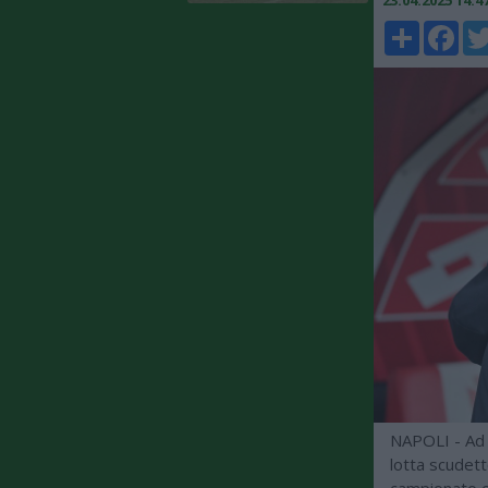
23.04.2025 14:
Share
Faceboo
Twi
NAPOLI - Ad u
lotta scudett
campionato co