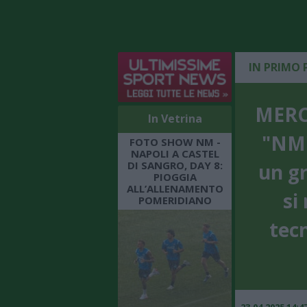
IN PRIMO 
MERC
In Vetrina
"NM"
FOTO SHOW NM -
NAPOLI A CASTEL
DI SANGRO, DAY 8:
un g
PIOGGIA
ALL’ALLENAMENTO
si
POMERIDIANO
tecn