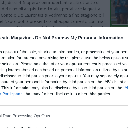
esti, di cui 4-5 operazioni importanti e altrettante di
, definiamoli acquisti medio-alti, per alzare la qualità
. Conte e De Laurentiis si vedranno a fine stagione e il
el Napoli potrà presentarsi all'appuntamento con una
che avrà il Napoli in estate che non ha eguali in Serie A.
L'An
i parliamo, nei fatti e non nei teoremi di Pitagora, di
cato Magazine -
Do Not Process My Personal Information
del Nu
à incassati per Kvara, i 75 che dovrebbero arrivare
e di Osimhen, 80 milioni della qualificazione
VIDEO
GLI
to opt-out of the sale, sharing to third parties, or processing of your per
milioni che verranno garantiti dai diritti tv, oltre ai
formation for targeted advertising by us, please use the below opt-out s
 riscatti di elementi fuori dai piani del club
r selection. Please note that after your opt-out request is processed y
,
Cajuste
,
Natan
,
Zerbin
e
Caprile
) e altrettanti
eing interest-based ads based on personal information utilized by us or
rivarne dai possibili partenti di questo Napoli
disclosed to third parties prior to your opt-out. You may separately opt-
imeone
,
Raspadori
,
Rafa Marin
). Morale della favola
losure of your personal information by third parties on the IAB’s list of
ioni. Una parte andrà a copertura del fondo di riserva
. This information may also be disclosed by us to third parties on the
IA
una parte servirà per il centro sportivo ma una larga
Participants
that may further disclose it to other third parties.
ssere impiegata per il mercato, una cifra tra i 150 e i
Se la questione è sui numeri l'accordo Conte-De
 troverebbe in 2 minuti.
l Data Processing Opt Outs
altro:
Conte
non ha gradito che a gennaio sia stato
ra
e che non sia arrivato praticamente nessuno per