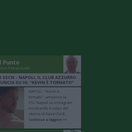
Il Punto
enzo Petrazzuolo
O SSCN - NAPOLI, IL CLUB AZZURRO
UNCIA SU IG: "KEVIN È TORNATO"
NAPOLI - "Kevin è
tornato", annuncia la
SSC Napoli su Instagram
mostrando il video del
ritorno di Kevin De B...
Continua a leggere >>