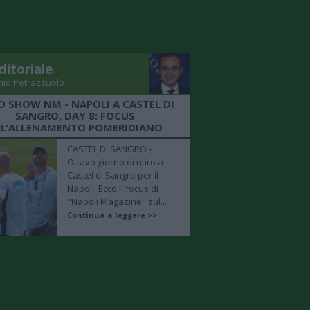
ditoriale
nio Petrazzuolo
O SHOW NM - NAPOLI A CASTEL DI
SANGRO, DAY 8: FOCUS
LL’ALLENAMENTO POMERIDIANO
CASTEL DI SANGRO -
Ottavo giorno di ritiro a
Castel di Sangro per il
Napoli. Ecco il focus di
"Napoli Magazine" sul...
Continua a leggere >>