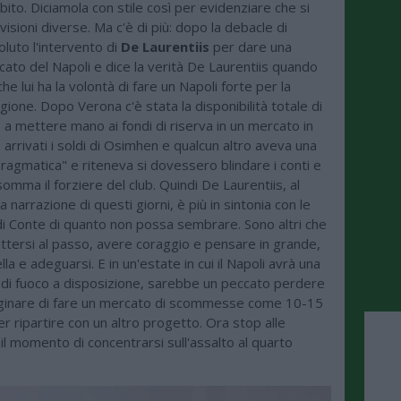
bito. Diciamola con stile così per evidenziare che si
visioni diverse. Ma c'è di più: dopo la debacle di
oluto l'intervento di
De Laurentiis
per dare una
cato del Napoli e dice la verità De Laurentiis quando
he lui ha la volontà di fare un Napoli forte per la
ione. Dopo Verona c'è stata la disponibilità totale di
 a mettere mano ai fondi di riserva in un mercato in
 arrivati i soldi di Osimhen e qualcun altro aveva una
pragmatica" e riteneva si dovessero blindare i conti e
somma il forziere del club. Quindi De Laurentiis, al
a narrazione di questi giorni, è più in sintonia con le
di Conte di quanto non possa sembrare. Sono altri che
tersi al passo, avere coraggio e pensare in grande,
ella e adeguarsi. E in un'estate in cui il Napoli avrà una
 di fuoco a disposizione, sarebbe un peccato perdere
ginare di fare un mercato di scommesse come 10-15
er ripartire con un altro progetto. Ora stop alle
il momento di concentrarsi sull'assalto al quarto