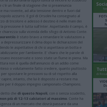
Soci
te c'è un finale di stagione che si preannuncia
Ne
e ma rovente, ad alta tensione dentro e fuori dal
popolo azzurro. Il gol di Orsolini ha consegnato al
FOT
zo di tricolore e adesso il destino è nelle mani dei
N
la pressione è tutta sull'Inter. Aspettando il campo, è
e chiarezza sulla vicenda dello sfogo di Antonio Conte.
aurentiis
è stato bravo a rimandare le valutazioni a
 a depressurizzare il clima dopo le dichiarazioni del
dendo le aspettative di chi si aspettava un botta e
abilizzante per l'ambiente. E' chiaro che le parole di
ssano inosservate e sono state un fiume in piena. Ma
lettura non è quella dell'annuncio di un addio come
inteso o volutamente fatto credere, quanto piuttosto
Tutt
 per spostare le pressioni su di sé rispetto alla
di Rosa
 capire, intanto, che lui è disposto a restare ma
VID
zie per il doppio impegno campionato-Champions.
D
 detto che
di questo Napoli
, con o senza scudetto,
non più di 12-13 calciatori al massimo
. Conte ha
esigenza di un mercato che dovrà passare da una