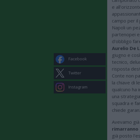
e all'orizzon
appassionant
campo per il 
Napoli un pez
partenopei e 
d'obbligo far
Aurelio De L
giugno e così
Facebook
tecnico, delu
risposta dest
Twitter
Conte non pa
la chiave di 
Instagram
qualcuno ha 
una strategia
squadra e far
chiede garan
Avevamo già
rimarranno 
già posto l'