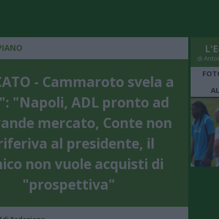
PIANO
L'E
di Anto
FOT
ATO - Cammaroto svela a
A
: "Napoli, ADL pronto ad
rande mercato, Conte non
 riferiva al presidente, il
ico non vuole acquisti di
"prospettiva"