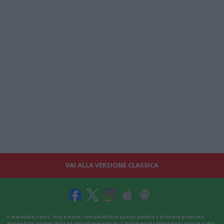
VAI ALLA VERSIONE CLASSICA
Il materiale (testo, foto e video) consultabile in questo portale è di nostra proprietà.
Alcune foto (screenshot) ed articoli presenti su "Calciomercato Magazine" sono in parte