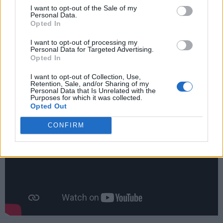
l’Inter non penso che farà tre vittorie. Conte? Secondo me
I want to opt-out of the Sale of my
resta, credo che un progetto come quello del Napoli, sia per
Personal Data.
questioni economiche e altro, è difficile trovarlo in Italia. Il
Opted In
Napoli è la candidata più forte per la prossima stagione di
I want to opt-out of processing my
Conte”.
Personal Data for Targeted Advertising.
Opted In
I want to opt-out of Collection, Use,
Retention, Sale, and/or Sharing of my
Personal Data that Is Unrelated with the
Purposes for which it was collected.
Opted Out
CONFIRM