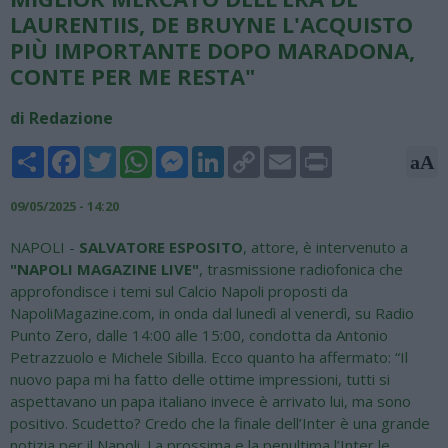
LAURENTIIS, DE BRUYNE L'ACQUISTO
PIÙ IMPORTANTE DOPO MARADONA,
CONTE PER ME RESTA"
di Redazione
Share
Facebook
Twitter
WhatsApp
Messenger
LinkedIn
Copy
Email
Print
aA
Link
09/05/2025 - 14:20
NAPOLI -
SALVATORE ESPOSITO
, attore, è intervenuto a
"NAPOLI MAGAZINE LIVE"
, trasmissione radiofonica che
approfondisce i temi sul Calcio Napoli proposti da
NapoliMagazine.com, in onda dal lunedì al venerdì, su Radio
Punto Zero, dalle 14:00 alle 15:00, condotta da Antonio
Petrazzuolo e Michele Sibilla. Ecco quanto ha affermato: “Il
nuovo papa mi ha fatto delle ottime impressioni, tutti si
aspettavano un papa italiano invece è arrivato lui, ma sono
positivo. Scudetto? Credo che la finale dell’Inter è una grande
notizia per il Napoli. La prossima e la penultima l’Inter le