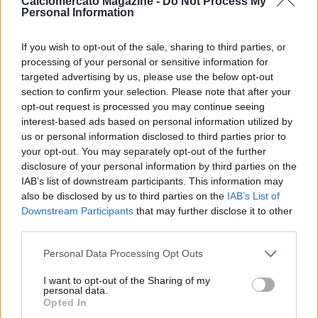
Calciomercato Magazine -
Do Not Process My
squadra, a meno che non voglia adattarsi. Non sono così
Personal Information
convinto che Lobotka e Anguissa restino, credo che per alcuni
ci sia la volontà di respirare aria diversa, magari hanno qualche
If you wish to opt-out of the sale, sharing to third parties, or
offerta importante. Non metto la mano sul fuoco su nessuno,
processing of your personal or sensitive information for
forse solo su quelli che hanno sposato il progetto Napoli. Ho
targeted advertising by us, please use the below opt-out
letto che la Juventus ha alzato l’offerta per Osimhen a 85
section to confirm your selection. Please note that after your
milioni, ma non so se possono bastare, però di fronte a
opt-out request is processed you may continue seeing
queste cifre, le dinamiche diventano altre. PSG favorito? Erano
interest-based ads based on personal information utilized by
favoriti pure il Bayern Monaco e il Barcellona, ma l’Inter ha
us or personal information disclosed to third parties prior to
dimostrato di essere una squadra compatta. Contro il
your opt-out. You may separately opt-out of the further
Manchester City perse solo 1-0 e ha rischiato anche di non
disclosure of your personal information by third parties on the
perderla. L’Inter ha dimostrato di avere un carattere che può
IAB’s list of downstream participants. This information may
sopperire al gap tecnico. Direi di goderci una bella partita,
also be disclosed by us to third parties on the
IAB’s List of
visto che siamo neutri, auguriamo il meglio a Kvara e Fabian
Downstream Participants
that may further disclose it to other
Ruiz, ma ci godiamo solo lo spettacolo. A parte l’affetto per
third parties.
Kvara, il PSG deve fare una statua enorme a Donnarumma,
Personal Data Processing Opt Outs
che si sta confermando il migliore al mondo. E’ stato decisivo,
perché sul piano del gioco, meritava l’Arsenal. Prima di Lecce-
I want to opt-out of the Sharing of my
Napoli, il Napoli aveva il 70% di possibilità di vincere, dopo
personal data.
Opted In
l’80%. Adesso incontrerà squadre che saranno già salve,