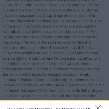
giocherà con tante riserve, forse solo l’ultima la giocherà con
qualche titolare e questo può giovare al Napoli. L’Inter ha
deciso su cosa puntare, il Napoli non deve abbassare la
guardia, ma sono molto fiducioso. De Bruyne possibile, è un
nome alla Conte. Conte disse che l’Inter era una squadra
costruita bene e nel tempo, cosa che il Napoli non è. De
Bruyne sarebbe l’acquisto più importante della storia del
Napoli dopo Maradona. Sarebbe un colpo da Napoli e
confermerebbe la panchina di Antonio Conte. Il Genoa viene
da quattro sconfitte in cinque partite. Il prossimo mercato
sarà il miglior mercato dell’era De Laurentiis, aspettiamo la
fine del campionato, ma Conte per restare pretende
determinate cose e questo può arrivare solo con calciatori
che fanno la differenza. Sarà un grandissimo mercato.
Lobotka? Gilmour e Lobotka hanno coperto bene quel ruolo.
Gilmour è diverso da Lobotka, ma ha le qualità per dire la sua
nel Napoli. Raspadori? E’ l’arma in più, ma aldilà dell’affetto e
della stima, io non penso che il Napoli inizierà il prossimo
mercato senza sapere come vuole giocare. Conte sa come
sarà il Napoli, se sarà il 4-3-3 è destinato a trovare una nuova