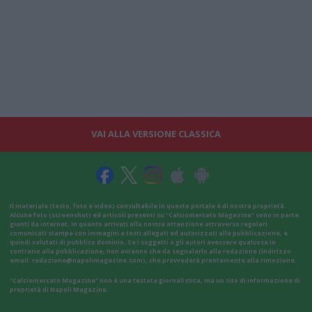
VAI ALLA VERSIONE CLASSICA
Il materiale (testo, foto e video) consultabile in questo portale è di nostra proprietà.
Alcune foto (screenshot) ed articoli presenti su "Calciomercato Magazine" sono in parte
giunti da internet, in quanto arrivati alla nostra attenzione attraverso regolari
comunicati stampa con immagini e testi allegati ed autorizzati alla pubblicazione, e
quindi valutati di pubblico dominio. Se i soggetti o gli autori avessero qualcosa in
contrario alla pubblicazione, non avranno che da segnalarlo alla redazione (indirizzo
email:
redazione@napolimagazine.com
), che provvederà prontamente alla rimozione.
"Calciomercato Magazine" non è una testata giornalistica, ma un sito di informazione di
proprietà di Napoli Magazine.