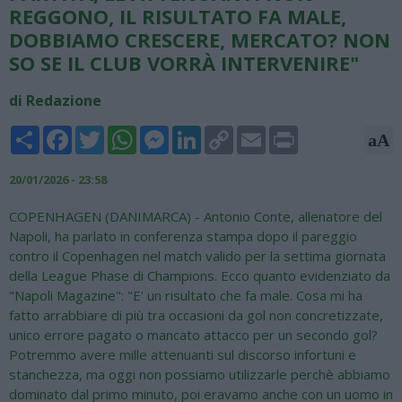
REGGONO, IL RISULTATO FA MALE,
DOBBIAMO CRESCERE, MERCATO? NON
SO SE IL CLUB VORRÀ INTERVENIRE"
di Redazione
Share
Facebook
Twitter
WhatsApp
Messenger
LinkedIn
Copy
Email
Print
aA
Link
20/01/2026 - 23:58
COPENHAGEN (DANIMARCA) - Antonio Conte, allenatore del
Napoli, ha parlato in conferenza stampa dopo il pareggio
contro il Copenhagen nel match valido per la settima giornata
della League Phase di Champions. Ecco quanto evidenziato da
"Napoli Magazine": "E' un risultato che fa male. Cosa mi ha
fatto arrabbiare di più tra occasioni da gol non concretizzate,
unico errore pagato o mancato attacco per un secondo gol?
Potremmo avere mille attenuanti sul discorso infortuni e
stanchezza, ma oggi non possiamo utilizzarle perchè abbiamo
dominato dal primo minuto, poi eravamo anche con un uomo in