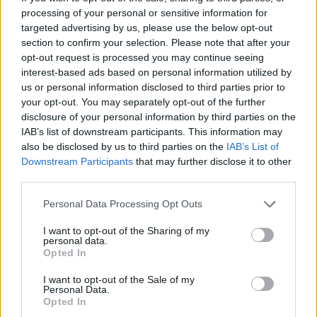
sapevamo l'importanza della partita per non ridursi all'ultimo
processing of your personal or sensitive information for
contro il Chelsea ed arrivarci dopo la partita contro la Juventus
targeted advertising by us, please use the below opt-out
in campionato. Ci siamo complicati la vita, avevamo tutto in
section to confirm your selection. Please note that after your
mano nostra e dobbiamo crescere. Una cosa è quando le
opt-out request is processed you may continue seeing
situazioni sono in mano nostra, un'altra è quando non lo sono.
interest-based ads based on personal information utilized by
Questo ci deve far fare una riflessione, non c'è bisogno che
us or personal information disclosed to third parties prior to
l'allenatore la faccia fare. E' talmente lampante, non parlo e
your opt-out. You may separately opt-out of the further
non parlerò alla squadra. Non c'è bisogno di dire niente
disclosure of your personal information by third parties on the
stavolta. Preparare la partita contro la Juventus dopo questa
IAB’s list of downstream participants. This information may
delusione? Noi al di là di questo dobbiamo andare avanti,
also be disclosed by us to third parties on the
IAB’s List of
preparare una partita poi sapendo che dopo tre giorni ne
Downstream Participants
that may further disclose it to other
giochiamo un'altra e poi ancora un'altra. E' fantastico giocare
third parties.
nove partite in 27 giorni, non è facile e non lo sarà in questa
Personal Data Processing Opt Outs
situazione. Non lo so cosa accadrà nei prossimi giorni, anche a
livello di mercato. Il club se vorrà intervenire o meno non lo
I want to opt-out of the Sharing of my
so, noi ci armiamo e partiamo con chi c'è. Faremo la conta
personal data.
sapendo che è un'annata molto complessa e dispiace che
Opted In
alcune mie parole si stiano ritrovando dopo sei mesi. Lang?
I want to opt-out of the Sale of my
Non so cosa abbia avuto, ha preso un colpo".
Personal Data.
Opted In