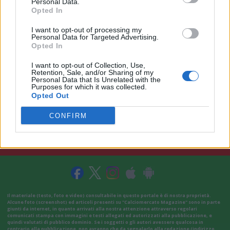
Personal Data.
Opted In
I want to opt-out of processing my
Personal Data for Targeted Advertising.
Opted In
I want to opt-out of Collection, Use,
Retention, Sale, and/or Sharing of my
Personal Data that Is Unrelated with the
Purposes for which it was collected.
Opted Out
CONFIRM
VAI ALLA VERSIONE CLASSICA
Il materiale (testo, foto e video) consultabile in questo portale è di nostra proprietà.
Alcune foto (screenshot) ed articoli presenti su "Calciomercato Magazine" sono in parte
giunti da internet, in quanto arrivati alla nostra attenzione attraverso regolari
comunicati stampa con immagini e testi allegati ed autorizzati alla pubblicazione, e
quindi valutati di pubblico dominio. Se i soggetti o gli autori avessero qualcosa in
contrario alla pubblicazione, non avranno che da segnalarlo alla redazione (indirizzo