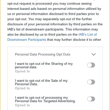
interpreti diversi che permettono di variare il tema a secondo
opt-out request is processed you may continue seeing
della situazione e dell’avversario, ma anche in caso di
interest-based ads based on personal information utilized by
squalifica o infortunio. Avere la possibilità di variare ti mostra il
us or personal information disclosed to third parties prior to
valore della squadra. Con Buongiorno, senza nulla togliere agli
your opt-out. You may separately opt-out of the further
altri, cambia molto: è un investimento importante che ha
disclosure of your personal information by third parties on the
dimostrato subito dai primi giorni del suo arrivo lo scorso
IAB’s list of downstream participants. This information may
anno. Ti dà soluzioni, è affidabile, sui calci piazzati è un
also be disclosed by us to third parties on the
IAB’s List of
terminale offensivo importante che alza la qualità. Nazionale?
Downstream Participants
that may further disclose it to other
Siamo in una fase in cui sta cercando una nuova identità.
third parties.
Bisogna fare un attimo un ripristino di tutto e riportare valori
fondamentali per l’Italia. Dobbiamo sperare di arrivare a
Personal Data Processing Opt Outs
lottare per obiettivi importanti e non sperare nella
I want to opt-out of the Sharing of my
qualificazioni dei Mondiali".
personal data.
Opted In
I want to opt-out of the Sale of my
Personal Data.
Opted In
I want to opt-out of processing my
Personal Data for Targeted Advertising.
Opted In