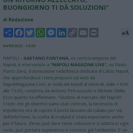
BUONGIORNO TI DÀ SOLUZIONI"
di Redazione
Share
Facebook
Twitter
WhatsApp
Messenger
LinkedIn
Copy
Email
Print
aA
Link
04/09/2025 - 14:50
NAPOLI -
GAETANO FONTANA
, ex centrocampista del
Napoli, è intervenuto a
"NAPOLI MAGAZINE L
IVE",
su Radio
Punto Zero, trasmissione radiofonica dedicata al Calcio Napoli,
che approfondisce i temi proposti sul web da
NapoliMagazine.Com, in onda dal lunedì al venerdì, dalle 14:00
alle 15:00, condotta da Antonio Petrazzuolo e Michele Sibilla.
Ecco quanto ha affermato: "Giudizio al mercato del Napoli?
Credo che gli obiettivi siano stati centrati, la necessità di
impellente era di coprire il posto lasciato da Lukaku per via
dell’infortunio, la scelta di Hojlund è stata importante anche
per il futuro. Elmas può dare tante soluzioni e si adatta in ogni
ruolo, può portare esperienza e conosce già l’ambiente. E’ un