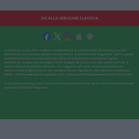
VAI ALLA VERSIONE CLASSICA
Il materiale (testo, foto e video) consultabile in questo portale è di nostra proprietà.
Alcune foto (screenshot) ed articoli presenti su "Calciomercato Magazine" sono in parte
giunti da internet, in quanto arrivati alla nostra attenzione attraverso regolari
comunicati stampa con immagini e testi allegati ed autorizzati alla pubblicazione, e
quindi valutati di pubblico dominio. Se i soggetti o gli autori avessero qualcosa in
contrario alla pubblicazione, non avranno che da segnalarlo alla redazione (indirizzo
email:
redazione@napolimagazine.com
), che provvederà prontamente alla rimozione.
"Calciomercato Magazine" non è una testata giornalistica, ma un sito di informazione di
proprietà di Napoli Magazine.