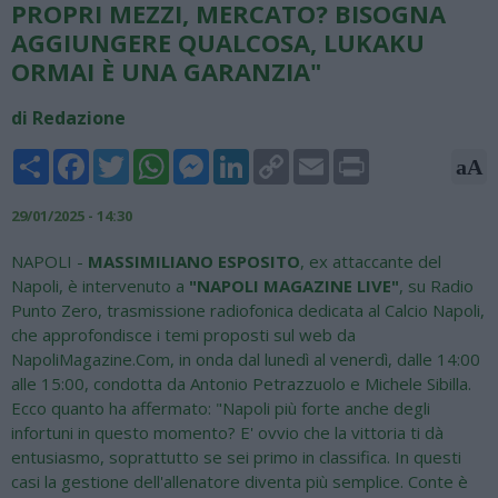
PROPRI MEZZI, MERCATO? BISOGNA
AGGIUNGERE QUALCOSA, LUKAKU
ORMAI È UNA GARANZIA"
di Redazione
Share
Facebook
Twitter
WhatsApp
Messenger
LinkedIn
Copy
Email
Print
aA
Link
29/01/2025 - 14:30
NAPOLI -
MASSIMILIANO ESPOSITO
, ex attaccante del
Napoli, è intervenuto a
"NAPOLI MAGAZINE LIVE"
, su Radio
Punto Zero, trasmissione radiofonica dedicata al Calcio Napoli,
che approfondisce i temi proposti sul web da
NapoliMagazine.Com, in onda dal lunedì al venerdì, dalle 14:00
alle 15:00, condotta da Antonio Petrazzuolo e Michele Sibilla.
Ecco quanto ha affermato: "Napoli più forte anche degli
infortuni in questo momento? E' ovvio che la vittoria ti dà
entusiasmo, soprattutto se sei primo in classifica. In questi
casi la gestione dell'allenatore diventa più semplice. Conte è