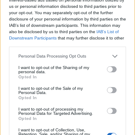
del Napoli. Gira tutto su di lui. Il gioco del Napoli, poi, è
us or personal information disclosed to third parties prior to
cambiato rispetto al passato: ora si gioca sulle fasce per
your opt-out. You may separately opt-out of the further
disclosure of your personal information by third parties on the
effettuare dei cross per il centravanti e per i centrocampisti
IAB’s list of downstream participants. This information may
che si inseriscono. Milan-Inter prima di Roma-Napoli? Una
also be disclosed by us to third parties on the
IAB’s List of
doppia sfida importante, uno sgambetto del Milan nel derby
Downstream Participants
that may further disclose it to other
potrebbe lanciare il Napoli in caso di vittoria degli azzurri. La
third parties.
Roma deve anche giocare in Europa League in settimana,
quindi potrebbe pagare qualcosa dal punto di vista fisico
Personal Data Processing Opt Outs
rispetto al Napoli".
I want to opt-out of the Sharing of my
personal data.
Opted In
I want to opt-out of the Sale of my
Personal Data.
Opted In
I want to opt-out of processing my
Personal Data for Targeted Advertising.
Opted In
I want to opt-out of Collection, Use,
Retention, Sale, and/or Sharing of my