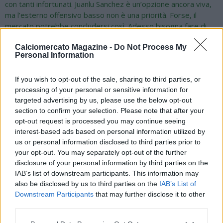
con tanti infortunati. Juanlu Sanchez è un’opzione ancora viva,
ma l’esterno offensivo basso non è una priorità. Forse, il
mercato potrebbe concludersi così. Adesso bisogna fare di
necessità virtù e aspettare che ritornino gli infortunati. Il
Calciomercato Magazine -
Do Not Process My
prossimo potrebbe essere Mazzocchi. Bisognerà fare una
Personal Information
seria riflessione e capire cosa è accaduto al netto della
sfortuna. Io dico che al di là di questo non credo ci sarà uno
If you wish to opt-out of the sale, sharing to third parties, or
scenario catastrofico come chi, anche in malafede, vuole
processing of your personal or sensitive information for
vedere per giugno. Lucca e Lang, se dovessero essere
targeted advertising by us, please use the below opt-out
riscattati, potrebbero portare 60 milioni nelle casse. Poi, ci
section to confirm your selection. Please note that after your
sarebbe Beukema che non è convinto. Il Napoli avrà modo per
opt-out request is processed you may continue seeing
rimpinguare le casse per tutto quello che non si è riuscito a
interest-based ads based on personal information utilized by
saldare con la qualificazione ai playoff".
us or personal information disclosed to third parties prior to
your opt-out. You may separately opt-out of the further
disclosure of your personal information by third parties on the
IAB’s list of downstream participants. This information may
also be disclosed by us to third parties on the
IAB’s List of
Downstream Participants
that may further disclose it to other
third parties.