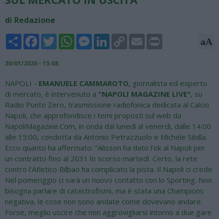
di Redazione
Share
Facebook
Twitter
WhatsApp
Messenger
LinkedIn
Copy
Email
Print
aA
Link
30/01/2026 - 15:08
NAPOLI -
EMANUELE CAMMAROTO,
giornalista ed esperto
di mercato, è intervenuto a
"NAPOLI MAGAZINE LIVE"
, su
Radio Punto Zero, trasmissione radiofonica dedicata al Calcio
Napoli, che approfondisce i temi proposti sul web da
NapoliMagazine.Com, in onda dal lunedì al venerdì, dalle 14:00
alle 15:00, condotta da Antonio Petrazzuolo e Michele Sibilla.
Ecco quanto ha affermato: "Alisson ha dato l’ok al Napoli per
un contratto fino al 2031 lo scorso martedì. Certo, la rete
contro l'Atletico Bilbao ha complicato la pista. Il Napoli ci crede.
Nel pomeriggio ci sarà un nuovo contatto con lo Sporting. Non
bisogna parlare di catastrofismi, ma è stata una Champions
negativa, le cose non sono andate come dovevano andare.
Forse, meglio uscire che non aggrovigliarsi intorno a due gare