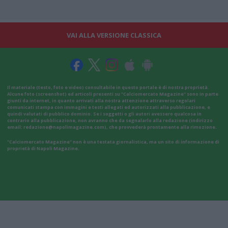
VAI ALLA VERSIONE CLASSICA
Il materiale (testo, foto e video) consultabile in questo portale è di nostra proprietà.
Alcune foto (screenshot) ed articoli presenti su "Calciomercato Magazine" sono in parte
giunti da internet, in quanto arrivati alla nostra attenzione attraverso regolari
comunicati stampa con immagini e testi allegati ed autorizzati alla pubblicazione, e
quindi valutati di pubblico dominio. Se i soggetti o gli autori avessero qualcosa in
contrario alla pubblicazione, non avranno che da segnalarlo alla redazione (indirizzo
email:
redazione@napolimagazine.com
), che provvederà prontamente alla rimozione.
"Calciomercato Magazine" non è una testata giornalistica, ma un sito di informazione di
proprietà di Napoli Magazine.