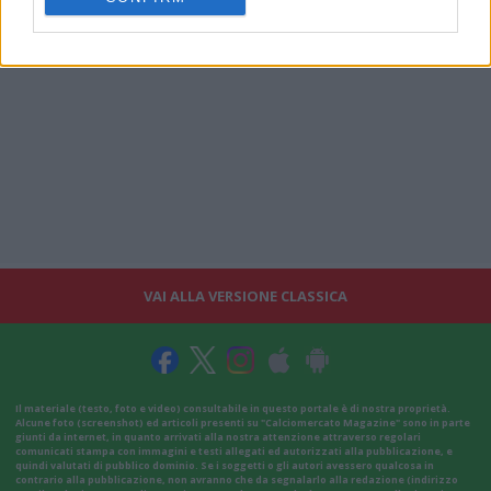
VAI ALLA VERSIONE CLASSICA
Il materiale (testo, foto e video) consultabile in questo portale è di nostra proprietà.
Alcune foto (screenshot) ed articoli presenti su "Calciomercato Magazine" sono in parte
giunti da internet, in quanto arrivati alla nostra attenzione attraverso regolari
comunicati stampa con immagini e testi allegati ed autorizzati alla pubblicazione, e
quindi valutati di pubblico dominio. Se i soggetti o gli autori avessero qualcosa in
contrario alla pubblicazione, non avranno che da segnalarlo alla redazione (indirizzo