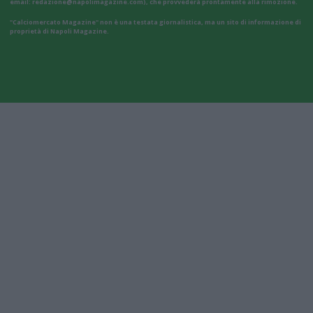
email:
redazione@napolimagazine.com
), che provvederà prontamente alla rimozione.
"Calciomercato Magazine" non è una testata giornalistica, ma un sito di informazione di
proprietà di Napoli Magazine.