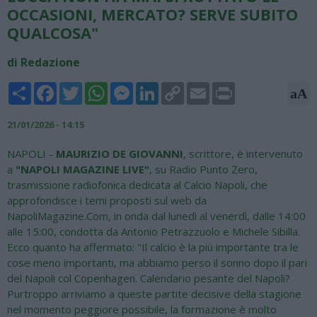
OCCASIONI, MERCATO? SERVE SUBITO
QUALCOSA"
di Redazione
Share
Facebook
Twitter
WhatsApp
Messenger
LinkedIn
Copy
Email
Print
aA
Link
21/01/2026 - 14:15
NAPOLI -
MAURIZIO DE GIOVANNI
, scrittore, è intervenuto
a
"NAPOLI MAGAZINE LIVE"
, su Radio Punto Zero,
trasmissione radiofonica dedicata al Calcio Napoli, che
approfondisce i temi proposti sul web da
NapoliMagazine.Com, in onda dal lunedì al venerdì, dalle 14:00
alle 15:00, condotta da Antonio Petrazzuolo e Michele Sibilla.
Ecco quanto ha affermato: "Il calcio è la più importante tra le
cose meno importanti, ma abbiamo perso il sonno dopo il pari
del Napoli col Copenhagen. Calendario pesante del Napoli?
Purtroppo arriviamo a queste partite decisive della stagione
nel momento peggiore possibile, la formazione è molto