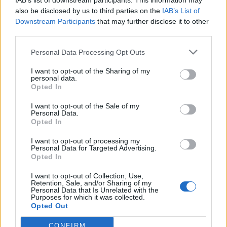
IAB’s list of downstream participants. This information may
loro, serve altro sul mercato, ma a gennaio è difficile fare certi
also be disclosed by us to third parties on the
IAB’s List of
affari. La situazione attuale del Napoli è molto complicata".
Downstream Participants
that may further disclose it to other
third parties.
Personal Data Processing Opt Outs
I want to opt-out of the Sharing of my
personal data.
Opted In
I want to opt-out of the Sale of my
Personal Data.
Opted In
I want to opt-out of processing my
Personal Data for Targeted Advertising.
Opted In
I want to opt-out of Collection, Use,
Retention, Sale, and/or Sharing of my
Personal Data that Is Unrelated with the
Purposes for which it was collected.
Opted Out
CONFIRM