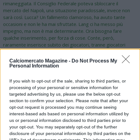
rimaneggiata. Il Consiglio Federale poteva sbloccare il
mercato del Napoli, una situazione paradossale, invece non
sarà così. Lucca? Un fallimento clamoroso, ha avuto tante
occasioni e non le ha mai sfruttate. Lang ci ha messo più
impegno, ma non è mai determinante. Ora bisogna fare
qualche inserimento, per forza di cose. Conte, però,
raramente inserisce subito dei giocatori, tranne giocatori
come McTominay ad esempio. Il Napoli però ha bisogno di
qualcosa, la squadra vista ieri non ha né capo né coda
Calciomercato Magazine -
Do Not Process My
purtroppo. Gutierrez a destra ha faticato. Il Napoli con l'uomo
Personal Information
in più non ha gestito la gara. Buongiorno? Preoccupante la sua
involuzione attuale. Ora giocare contro Juventus, Chelsea e
If you wish to opt-out of the sale, sharing to third parties, or
Fiorentina con una squadra in queste condizioni sarà difficile.
processing of your personal or sensitive information for
Hojlund riceve pochi palloni giocabili, inoltre si tira poco da
targeted advertising by us, please use the below opt-out
fuori, quasi nessuno salta l'uomo. Il possesso palla è sterile,
section to confirm your selection. Please note that after your
bisogna trovare qualche soluzione in più. Il problema del
opt-out request is processed you may continue seeing
Napoli è strutturale: solo Neres ha certe caratteristiche, ma
interest-based ads based on personal information utilized by
non è un giocatore affidabile a livello fisico. Politano in fase
us or personal information disclosed to third parties prior to
offensiva non riesce più a incidere, ormai è diventato un
your opt-out. You may separately opt-out of the further
disclosure of your personal information by third parties on the
esterno di centrocampo. Il Napoli non può basarsi solo su di