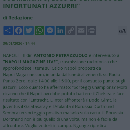
INFORTUNATI AZZURRI"
di Redazione
Share
Facebook
Twitter
WhatsApp
Messenger
LinkedIn
Copy
Email
Print
aA
Link
30/01/2026 - 14:44
NAPOLI - Il dir.
ANTONIO PETRAZZUOLO
è intervenuto a
“NAPOLI MAGAZINE LIVE”,
trasmissione radiofonica che
approfondisce i temi sul Calcio Napoli proposti da
NapoliMagazine.com, in onda dal lunedì al venerdì, su Radio
Punto Zero, dalle 14:00 alle 15:00, per il consueto punto sugli
azzurri. Ecco quanto ha affermato: "Sorteggi Champions? Molti
diranno che il Napoli avrebbe potuto battere il Chelsea e fare
risultato con l’Eintracht. L'Inter affronterà il Bodo Glimt, la
Juventus il Galatasaray e l'Atalanta il Borussia Dortmund.
Sembra un sorteggio positivo ma solo sulla carta. Il Borussia
Dortmund non è più quello di una volta, ma non è facile da
affrontare. Voglio vederli in campo. Ngonge ripartirà