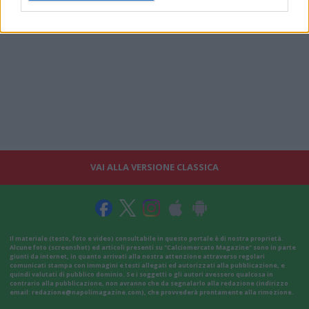
VAI ALLA VERSIONE CLASSICA
Il materiale (testo, foto e video) consultabile in questo portale è di nostra proprietà.
Alcune foto (screenshot) ed articoli presenti su "Calciomercato Magazine" sono in parte
giunti da internet, in quanto arrivati alla nostra attenzione attraverso regolari
comunicati stampa con immagini e testi allegati ed autorizzati alla pubblicazione, e
quindi valutati di pubblico dominio. Se i soggetti o gli autori avessero qualcosa in
contrario alla pubblicazione, non avranno che da segnalarlo alla redazione (indirizzo
email:
redazione@napolimagazine.com
), che provvederà prontamente alla rimozione.