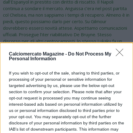
dall’Espanyol in prestito con diritto di riscatto. Il Napoli
continua a sondare il mercato. Anguissa c’era nel post partita
col Chelsea, ma non sappiamo i tempi di recupero. Almeno è in
piedi, questo possiamo darlo per certo. Su Gilmour
dovrebbero esserci novità attese. Aspettiamo comunicazioni
ufficiali. Prosegue l’iter riabilitativo De Bruyne. Stesso
discorso per gli altri centrocampisti, lo stesso Lukaku fa un
allenamento specifico. Conte gli sta concendendo un piccolo
minutaggio. Si procede per gradi cercando di evitare i carichi di
Calciomercato Magazine -
Do Not Process My
Personal Information
lavoro proposti in estate. Per quanto riguarda il mercato in
entrata, Sterling non è un nome caldo, è svincolato. Il Napoli lo
If you wish to opt-out of the sale, sharing to third parties, or
valuta in base a quanto visto negli ultimi mesi, Sulemana non è
processing of your personal or sensitive information for
in pole position, piace Alisson Santos, Juanlu Sanchez resta un
targeted advertising by us, please use the below opt-out
nome caldo per la fascia. Voleva già venire per l’estate, poi è
section to confirm your selection. Please note that after your
arrivato solo Gutierrez. Il Napoli resta vigile. Bisogna
opt-out request is processed you may continue seeing
convincere anche le controparti sulla formula del prestito.
interest-based ads based on personal information utilized by
Lookman? Piace sia al Fenerbahce che all’Atletico Madrid. Il
us or personal information disclosed to third parties prior to
nigeriano sarebbe stato l’ideale per sostituire Kvaratskhelia.
your opt-out. You may separately opt-out of the further
Per ora sul mercato non c'è stato nessun affondo
disclosure of your personal information by third parties on the
serio. Stagione fallimentare? Mi sembra assurdo, il Napoli ha
IAB’s list of downstream participants. This information may
vinto una Supercoppa".