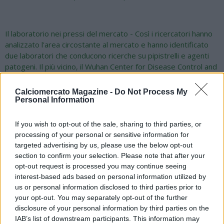
Il laboratorio nei pressi del mercato - Così i ricercatori hanno
analizzato l'area circostante al mercato e hanno identificato
due laboratori che conducono ricerche su pipistrelli e agenti
patogeni. Il più vicino, il Wuhan Center for Disease Control and
Prevention, si trova a soli 280 metri dal centro di diffusione
del virus. In passato uno scienziato che lavora in quel
Calciomercato Magazine -
Do Not Process My
laboratorio ha riferito di essere stato attaccato dagli stessi
Personal Information
pipistrelli due volte e, conoscendo l'estremo pericolo della
possibile infezione, si è messo in entrambe le occasioni in
If you wish to opt-out of the sale, sharing to third parties, or
quarantena volontaria per 14 giorni. Secondo gli scienziati,
processing of your personal or sensitive information for
dunque, "è plausibile che il virus sia trapelato dal laboratorio e
targeted advertising by us, please use the below opt-out
abbia così contaminato i pazienti iniziali, anche se in studi futuri
section to confirm your selection. Please note that after your
saranno necessarie solide prove".
opt-out request is processed you may continue seeing
interest-based ads based on personal information utilized by
us or personal information disclosed to third parties prior to
your opt-out. You may separately opt-out of the further
Il secondo laboratorio - Ma non è finita qui, perché gli stessi
disclosure of your personal information by third parties on the
studiosi della South China University hanno analizzato anche la
IAB’s list of downstream participants. This information may