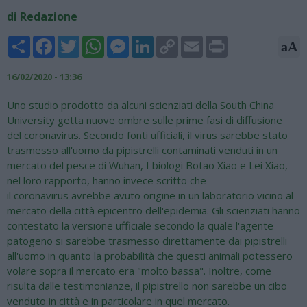
di Redazione
Share
Facebook
Twitter
WhatsApp
Messenger
LinkedIn
Copy
Email
Print
aA
Link
16/02/2020 - 13:36
Uno studio prodotto da alcuni scienziati della South China
University getta nuove ombre sulle prime fasi di diffusione
del coronavirus. Secondo fonti ufficiali, il virus sarebbe stato
trasmesso all'uomo da pipistrelli contaminati venduti in un
mercato del pesce di Wuhan, I biologi Botao Xiao e Lei Xiao,
nel loro rapporto, hanno invece scritto che
il coronavirus avrebbe avuto origine in un laboratorio vicino al
mercato della città epicentro dell'epidemia. Gli scienziati hanno
contestato la versione ufficiale secondo la quale l'agente
patogeno si sarebbe trasmesso direttamente dai pipistrelli
all'uomo in quanto la probabilità che questi animali potessero
volare sopra il mercato era "molto bassa". Inoltre, come
risulta dalle testimonianze, il pipistrello non sarebbe un cibo
venduto in città e in particolare in quel mercato.