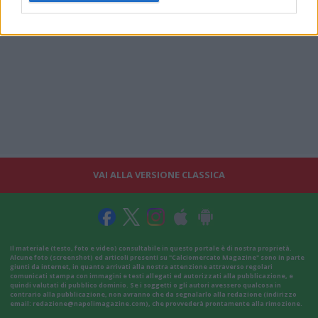
VAI ALLA VERSIONE CLASSICA
Il materiale (testo, foto e video) consultabile in questo portale è di nostra proprietà.
Alcune foto (screenshot) ed articoli presenti su "Calciomercato Magazine" sono in parte
giunti da internet, in quanto arrivati alla nostra attenzione attraverso regolari
comunicati stampa con immagini e testi allegati ed autorizzati alla pubblicazione, e
quindi valutati di pubblico dominio. Se i soggetti o gli autori avessero qualcosa in
contrario alla pubblicazione, non avranno che da segnalarlo alla redazione (indirizzo
email:
redazione@napolimagazine.com
), che provvederà prontamente alla rimozione.