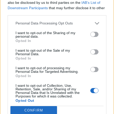
possibilità che il coronavirus sia fuoriuscito da un secondo
also be disclosed by us to third parties on the
IAB’s List of
laboratorio, posto a 12 chilometri di distanza dall'ormai noto
Downstream Participants
that may further disclose it to other
mercato del pesce di Wuhan. In un recente studio, si
third parties.
evidenziava come al suo interno gli scienziati stessero
testando un particolare virus sui pipistrelli, partendo dalla
Personal Data Processing Opt Outs
primordiale Sars. E secondo quanto pubblicato dal pool di
I want to opt-out of the Sharing of my
ricercatori, questo derivato potrebbe essere trapelato dal
personal data.
laboratorio.
Opted In
I want to opt-out of the Sale of my
Personal Data.
Opted In
Le conclusioni - In attesa di maggiori evidenze lo studio si
conclude con un avvertimento: "Potrebbe essere necessario
I want to opt-out of processing my
rafforzare i livelli di sicurezza nei laboratori a rischio biologico
Personal Data for Targeted Advertising.
ad alto rischio, che potrebbero essere trasferiti lontani dai
Opted In
centri urbani e da altri luoghi densamente popolati".
I want to opt-out of Collection, Use,
Retention, Sale, and/or Sharing of my
Fonte: Tgcom24.mediaset.it
Personal Data that Is Unrelated with the
Purposes for which it was collected.
Opted Out
CONFIRM