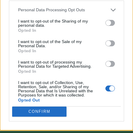
Personal Data Processing Opt Outs
I want to opt-out of the Sharing of my
personal data.
Opted In
VAI ALLA VERSIONE CLASSICA
I want to opt-out of the Sale of my
Personal Data.
Opted In
I want to opt-out of processing my
Personal Data for Targeted Advertising.
Il materiale (testo, foto e video) consultabile in questo portale è di nostra proprietà.
Opted In
Alcune foto (screenshot) ed articoli presenti su "Calciomercato Magazine" sono in parte
giunti da internet, in quanto arrivati alla nostra attenzione attraverso regolari
comunicati stampa con immagini e testi allegati ed autorizzati alla pubblicazione, e
I want to opt-out of Collection, Use,
quindi valutati di pubblico dominio. Se i soggetti o gli autori avessero qualcosa in
Retention, Sale, and/or Sharing of my
contrario alla pubblicazione, non avranno che da segnalarlo alla redazione (indirizzo
Personal Data that Is Unrelated with the
email:
redazione@napolimagazine.com
), che provvederà prontamente alla rimozione.
Purposes for which it was collected.
Opted Out
"Calciomercato Magazine" non è una testata giornalistica, ma un sito di informazione di
proprietà di Napoli Magazine.
CONFIRM