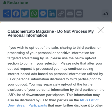
di Redazione
Share
Facebook
Twitter
WhatsApp
Messenger
LinkedIn
Copy
Email
Print
aA
Link
18/06/2025 - 15:36
Calciomercato Magazine -
Do Not Process My
Fabrizio Romano, esperto di mercato, scrive su X: "Il Napoli
Personal Information
sta procedendo nei colloqui per l'ingaggio di Dan Ndoye e le
condizioni personali sono ormai quasi concordate. Sono in
If you wish to opt-out of the sale, sharing to third parties, or
corso i colloqui con il Bologna, c'è l'ok di Conte già dal mese
processing of your personal or sensitive information for
scorso".
targeted advertising by us, please use the below opt-out
section to confirm your selection. Please note that after your
opt-out request is processed you may continue seeing
interest-based ads based on personal information utilized by
us or personal information disclosed to third parties prior to
your opt-out. You may separately opt-out of the further
disclosure of your personal information by third parties on the
IAB’s list of downstream participants. This information may
also be disclosed by us to third parties on the
IAB’s List of
Downstream Participants
that may further disclose it to other
third parties.