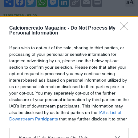
aA
Link
11/05/2026 - 08:00
Nicolò Schira, esperto di mercato, rivela su X: "L'Everton è in
Calciomercato Magazine -
Do Not Process My
Personal Information
trattative per cercare di prolungare il contratto di Norberto
Beto. Trattative in corso per cercare di raggiungere un
If you wish to opt-out of the sale, sharing to third parties, or
accordo sulla durata del contratto (2029 o 2030)".
processing of your personal or sensitive information for
targeted advertising by us, please use the below opt-out
section to confirm your selection. Please note that after your
opt-out request is processed you may continue seeing
interest-based ads based on personal information utilized by
us or personal information disclosed to third parties prior to
your opt-out. You may separately opt-out of the further
disclosure of your personal information by third parties on the
IAB’s list of downstream participants. This information may
also be disclosed by us to third parties on the
IAB’s List of
Downstream Participants
that may further disclose it to other
third parties.
Personal Data Processing Opt Outs