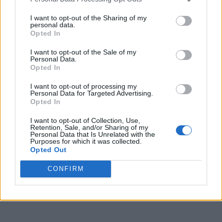
I want to opt-out of the Sharing of my
personal data.
VAI ALLA VERSIONE CLASSICA
Opted In
I want to opt-out of the Sale of my
Personal Data.
Opted In
Il materiale (testo, foto e video) consultabile in questo portale è di nostra proprietà.
I want to opt-out of processing my
Alcune foto (screenshot) ed articoli presenti su "Calciomercato Magazine" sono in parte
Personal Data for Targeted Advertising.
giunti da internet, in quanto arrivati alla nostra attenzione attraverso regolari
comunicati stampa con immagini e testi allegati ed autorizzati alla pubblicazione, e
Opted In
quindi valutati di pubblico dominio. Se i soggetti o gli autori avessero qualcosa in
contrario alla pubblicazione, non avranno che da segnalarlo alla redazione (indirizzo
I want to opt-out of Collection, Use,
email:
redazione@napolimagazine.com
), che provvederà prontamente alla rimozione.
Retention, Sale, and/or Sharing of my
Personal Data that Is Unrelated with the
"Calciomercato Magazine" non è una testata giornalistica, ma un sito di informazione di
Purposes for which it was collected.
proprietà di Napoli Magazine.
Opted Out
CONFIRM