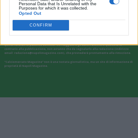
Personal Data that Is Unrelated with the
Purposes for which it was collected.
Opted Out
CONFIRM
Il materiale (testo, foto e video) consultabile in questo portale è di nostra proprietà.
Alcune foto (screenshot) ed articoli presenti su "Calciomercato Magazine" sono in parte
giunti da internet, in quanto arrivati alla nostra attenzione attraverso regolari
comunicati stampa con immagini e testi allegati ed autorizzati alla pubblicazione, e
quindi valutati di pubblico dominio. Se i soggetti o gli autori avessero qualcosa in
contrario alla pubblicazione, non avranno che da segnalarlo alla redazione (indirizzo
email:
redazione@napolimagazine.com
), che provvederà prontamente alla rimozione.
"Calciomercato Magazine" non è una testata giornalistica, ma un sito di informazione di
proprietà di Napoli Magazine.