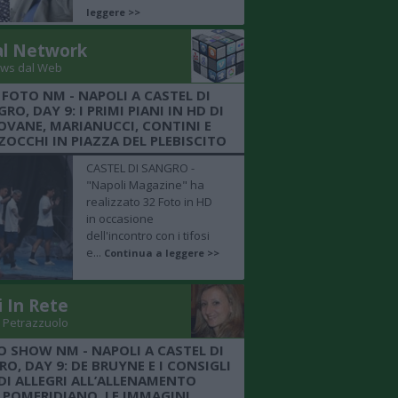
leggere >>
al Network
ws dal Web
 FOTO NM - NAPOLI A CASTEL DI
RO, DAY 9: I PRIMI PIANI IN HD DI
OVANE, MARIANUCCI, CONTINI E
OCCHI IN PIAZZA DEL PLEBISCITO
CASTEL DI SANGRO -
"Napoli Magazine" ha
realizzato 32 Foto in HD
in occasione
dell'incontro con i tifosi
e...
Continua a leggere >>
i In Rete
 Petrazzuolo
O SHOW NM - NAPOLI A CASTEL DI
O, DAY 9: DE BRUYNE E I CONSIGLI
DI ALLEGRI ALL’ALLENAMENTO
POMERIDIANO, LE IMMAGINI