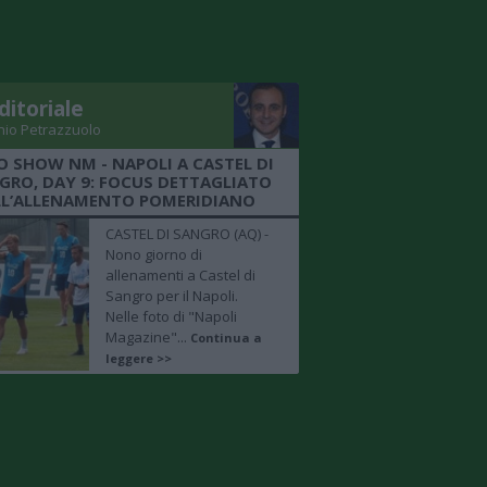
ditoriale
nio Petrazzuolo
O SHOW NM - NAPOLI A CASTEL DI
GRO, DAY 9: FOCUS DETTAGLIATO
LL’ALLENAMENTO POMERIDIANO
CASTEL DI SANGRO (AQ) -
Nono giorno di
allenamenti a Castel di
Sangro per il Napoli.
Nelle foto di "Napoli
Magazine"...
Continua a
leggere >>