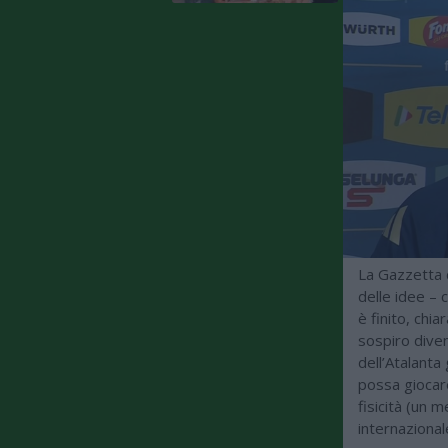
La Gazzetta d
delle idee – 
è finito, chi
sospiro dive
dell’Atalanta
possa giocare
fisicità (un 
internazional