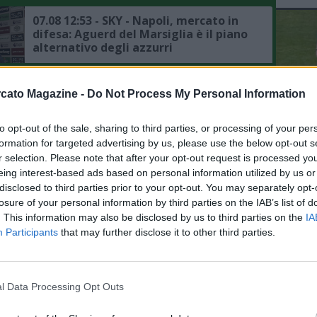
07.08 12:53 - SKY - Napoli, mercato in
difesa: Aguerd del Marsiglia è il piano
alternativo degli azzurri
07.08 10:54 - TUTTOSPORT - Napoli,
cato Magazine -
Do Not Process My Personal Information
mercato in difesa: ecco le alte cifre
chieste dalla Juventus per Gatti
to opt-out of the sale, sharing to third parties, or processing of your per
L'An
formation for targeted advertising by us, please use the below opt-out s
del Nu
07.08 10:50 - SKY - Napoli, mercato in
r selection. Please note that after your opt-out request is processed y
VID
attacco: interesse per Gabriel Jesus, è
eing interest-based ads based on personal information utilized by us or
D
sempre piaciuto ad Allegri
disclosed to third parties prior to your opt-out. You may separately opt-
POM
losure of your personal information by third parties on the IAB’s list of
. This information may also be disclosed by us to third parties on the
IA
07.08 10:38 - IL MATTINO - Napoli,
Participants
that may further disclose it to other third parties.
mercato in entrata: Zeballos e
Favasuli nel mirino di altri club
l Data Processing Opt Outs
07.08 09:49 - CDS - Napoli, per
sbloccare il mercato in entrata serve
la partenza di Lukaku, la situazione