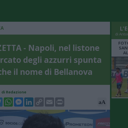
ZA
L'E
di Anto
FOT
ETTA - Napoli, nel listone
SAN
A
rcato degli azzurri spunta
he il nome di Bellanova
41 di Redazione
k
tter
WhatsApp
Messenger
LinkedIn
Copy
Email
Print
aA
Link