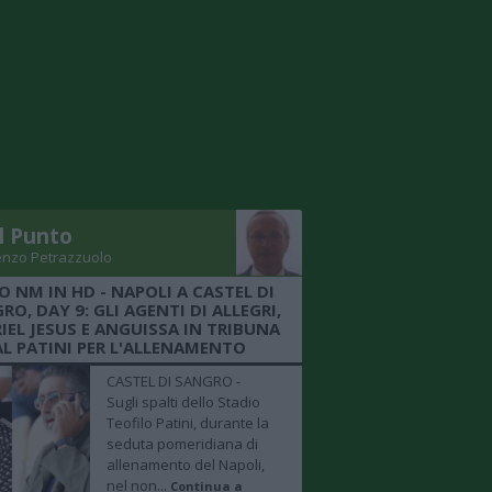
Il Punto
enzo Petrazzuolo
O NM IN HD - NAPOLI A CASTEL DI
RO, DAY 9: GLI AGENTI DI ALLEGRI,
IEL JESUS E ANGUISSA IN TRIBUNA
AL PATINI PER L'ALLENAMENTO
CASTEL DI SANGRO -
Sugli spalti dello Stadio
Teofilo Patini, durante la
seduta pomeridiana di
allenamento del Napoli,
nel non...
Continua a