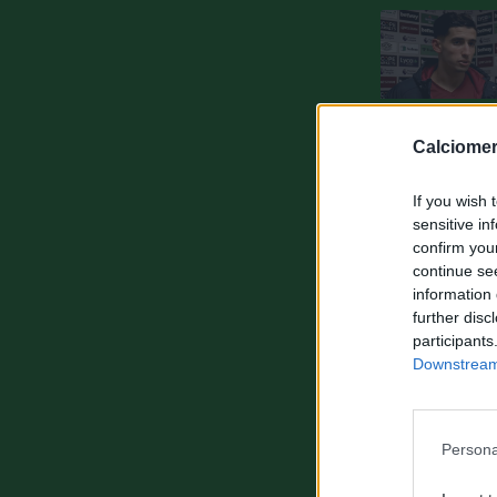
Calciomer
If you wish 
sensitive in
confirm you
continue se
information 
further disc
participants
Downstream 
Persona