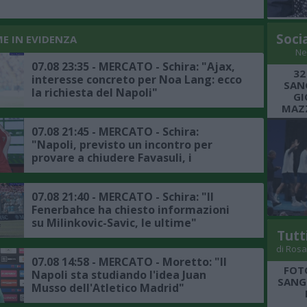
Soci
ME IN EVIDENZA
Ne
07.08 23:35 - MERCATO - Schira: "Ajax,
32
interesse concreto per Noa Lang: ecco
SANG
la richiesta del Napoli"
GI
MAZZ
07.08 21:45 - MERCATO - Schira:
"Napoli, previsto un incontro per
provare a chiudere Favasuli, i
dettagli"
07.08 21:40 - MERCATO - Schira: "Il
Fenerbahce ha chiesto informazioni
su Milinkovic-Savic, le ultime"
Tutt
di Rosa
07.08 14:58 - MERCATO - Moretto: "Il
FOT
Napoli sta studiando l'idea Juan
SANGR
Musso dell'Atletico Madrid"