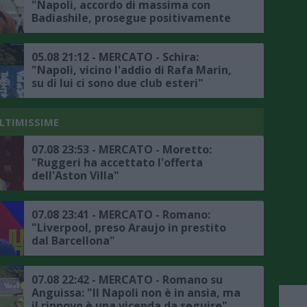
"Napoli, accordo di massima con
Badiashile, prosegue positivamente
la trattativa con il Chelsea, ecco i
dettagli"
05.08 21:12 - MERCATO - Schira:
"Napoli, vicino l'addio di Rafa Marin,
su di lui ci sono due club esteri"
ULTIMISSIME
07.08 23:53 - MERCATO - Moretto:
"Ruggeri ha accettato l'offerta
dell'Aston Villa"
07.08 23:41 - MERCATO - Romano:
"Liverpool, preso Araujo in prestito
dal Barcellona"
07.08 22:42 - MERCATO - Romano su
Anguissa: "Il Napoli non è in ansia, ma
il rinnovo è una vicenda da seguire"