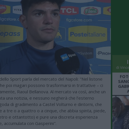
di Vinc
FOT
ello Sport parla del mercato del Napoli: "Nel listone
SANG
che poi magari possono trasformarsi in trattative – ci
GABR
aramente, Raoul Bellanova. Al mercato va così, anche un
nta una notizia, e nessuno negherà che l’esterno
 goda di gradimento a Castel Volturno e dintorni, che
 a tre o a quattro o a cinque, che abbia spinta, piede,
metro e ottantotto) e pure una discreta esperienza
e, accumulata con Gasperini".