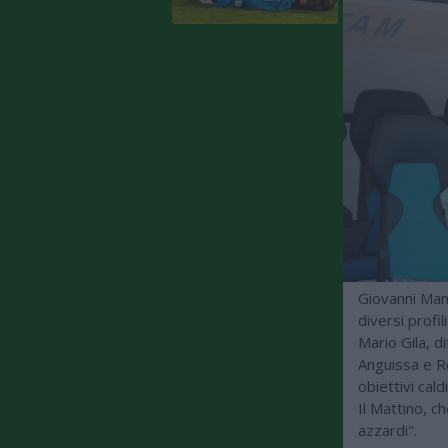
Giovanni Mann
diversi profi
Mario Gila, di
Anguissa e Ro
obiettivi cald
Il Mattino, c
azzardi".