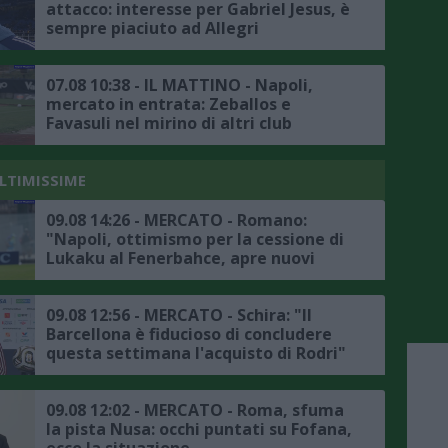
attacco: interesse per Gabriel Jesus, è
sempre piaciuto ad Allegri
07.08 10:38 - IL MATTINO - Napoli,
mercato in entrata: Zeballos e
Favasuli nel mirino di altri club
ULTIMISSIME
09.08 14:26 - MERCATO - Romano:
"Napoli, ottimismo per la cessione di
Lukaku al Fenerbahce, apre nuovi
scenari"
09.08 12:56 - MERCATO - Schira: "Il
Barcellona è fiducioso di concludere
questa settimana l'acquisto di Rodri"
09.08 12:02 - MERCATO - Roma, sfuma
la pista Nusa: occhi puntati su Fofana,
ecco la situazione