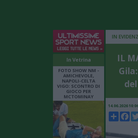
IN EVIDEN
IL M
In Vetrina
Gila
FOTO SHOW NM -
AMICHEVOLE,
NAPOLI-CELTA
del
VIGO: SCONTRO DI
GIOCO PER
MCTOMINAY
14.06.2026 10:
Share
Faceboo
Twi