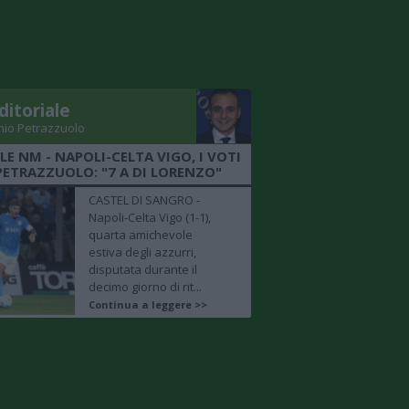
ditoriale
nio Petrazzuolo
LE NM - NAPOLI-CELTA VIGO, I VOTI
PETRAZZUOLO: "7 A DI LORENZO"
CASTEL DI SANGRO -
Napoli-Celta Vigo (1-1),
quarta amichevole
estiva degli azzurri,
disputata durante il
decimo giorno di rit...
Continua a leggere >>