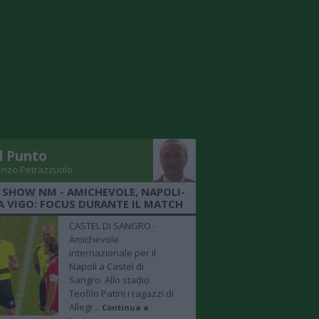
Il Punto
enzo Petrazzuolo
 SHOW NM - AMICHEVOLE, NAPOLI-
A VIGO: FOCUS DURANTE IL MATCH
CASTEL DI SANGRO -
Amichevole
internazionale per il
Napoli a Castel di
Sangro. Allo stadio
Teofilo Patini i ragazzi di
Allegr...
Continua a