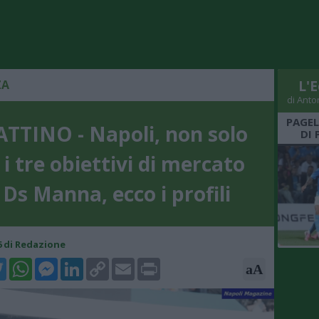
ZA
L'E
di Anto
PAGEL
ATTINO - Napoli, non solo
DI 
: i tre obiettivi di mercato
 Ds Manna, ecco i profili
06 di Redazione
k
tter
WhatsApp
Messenger
LinkedIn
Copy
Email
Print
aA
Link