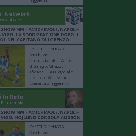
leggere >>
al Network
ws dal Web
 SHOW NM - AMICHEVOLE, NAPOLI-
 VIGO: LA SODDISFAZIONE DOPO IL
OL DEL CAPITANO DI LORENZO
CASTEL DI SANGRO -
Amichevole
internazionale a Castel
di Sangro. Gli azzurri
sfidano il Celta Vigo allo
stadio Teofilo Patini...
Continua a leggere >>
i In Rete
 Petrazzuolo
 SHOW NM - AMICHEVOLE, NAPOLI-
 VIGO: HOJLUND CONSOLA ALISSON
CASTEL DI SANGRO -
Amichevole