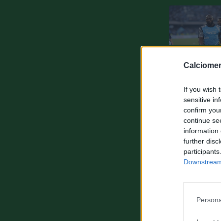
Calciomer
If you wish 
sensitive in
confirm you
continue se
information 
further disc
participants
Downstream 
Persona