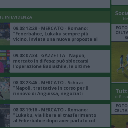
Soci
ME IN EVIDENZA
Ne
FOTO
09.08 12:29 - MERCATO - Romano:
CELTA
"Fenerbahce, Lukaku sempre più
G
vicino, inviata una nuova proposta al
Napoli, accordo in dirittura d'arrivo"
09.08 07:34 - GAZZETTA - Napoli,
mercato in difesa: può sbloccarsi
l'operazione Badiashile, le ultime
08.08 23:46 - MERCATO - Schira:
"Napoli, trattative in corso per il
Tutt
rinnovo di Anguissa, negoziati
di Rosa
positivi"
FOTO
08.08 19:16 - MERCATO - Romano:
CELTA
"Lukaku, via libera al trasferimento
al Feberbahce dopo aver parlato col
presidente, ora la trattativa col