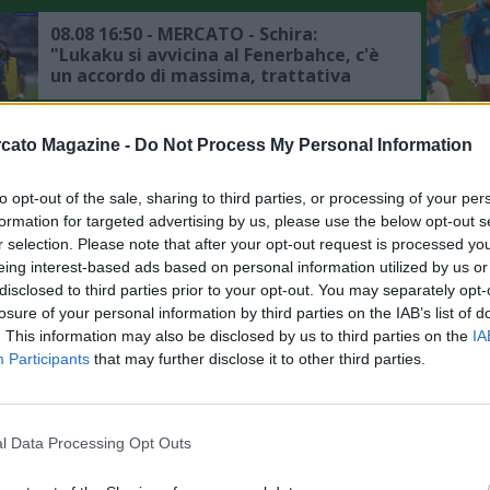
Napoli"
08.08 16:50 - MERCATO - Schira:
"Lukaku si avvicina al Fenerbahce, c'è
un accordo di massima, trattativa
avanzata tra il club turco e il Napoli"
L'An
08.08 15:42 - MEDIASET - Torino, gli
cato Magazine -
Do Not Process My Personal Information
obiettivi per chiudere il mercato: ci
del Nu
sono anche Cajuste e Folorunsho
FOTO
to opt-out of the sale, sharing to third parties, or processing of your per
C
formation for targeted advertising by us, please use the below opt-out s
08.08 08:46 - CDS - Napoli, Gabriel
r selection. Please note that after your opt-out request is processed y
Jesus la "pazza ma concreta" idea di
eing interest-based ads based on personal information utilized by us or
mercato per l'attacco
disclosed to third parties prior to your opt-out. You may separately opt-
losure of your personal information by third parties on the IAB’s list of
. This information may also be disclosed by us to third parties on the
IA
07.08 23:35 - MERCATO - Schira: "Ajax,
Participants
that may further disclose it to other third parties.
interesse concreto per Noa Lang: ecco
la richiesta del Napoli"
l Data Processing Opt Outs
07.08 21:45 - MERCATO - Schira:
"Napoli, previsto un incontro per