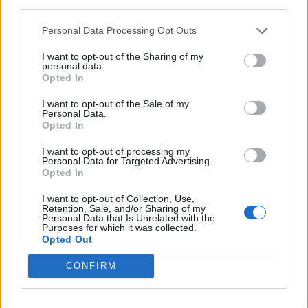
third parties.
Personal Data Processing Opt Outs
I want to opt-out of the Sharing of my
personal data.
Opted In
I want to opt-out of the Sale of my
VAI ALLA VERSIONE CLASSICA
Personal Data.
Opted In
I want to opt-out of processing my
Personal Data for Targeted Advertising.
Opted In
Il materiale (testo, foto e video) consultabile in questo portale è di nostra proprietà.
Alcune foto (screenshot) ed articoli presenti su "Calciomercato Magazine" sono in parte
giunti da internet, in quanto arrivati alla nostra attenzione attraverso regolari
I want to opt-out of Collection, Use,
comunicati stampa con immagini e testi allegati ed autorizzati alla pubblicazione, e
Retention, Sale, and/or Sharing of my
quindi valutati di pubblico dominio. Se i soggetti o gli autori avessero qualcosa in
Personal Data that Is Unrelated with the
contrario alla pubblicazione, non avranno che da segnalarlo alla redazione (indirizzo
Purposes for which it was collected.
email:
redazione@napolimagazine.com
), che provvederà prontamente alla rimozione.
Opted Out
"Calciomercato Magazine" non è una testata giornalistica, ma un sito di informazione di
proprietà di Napoli Magazine.
CONFIRM