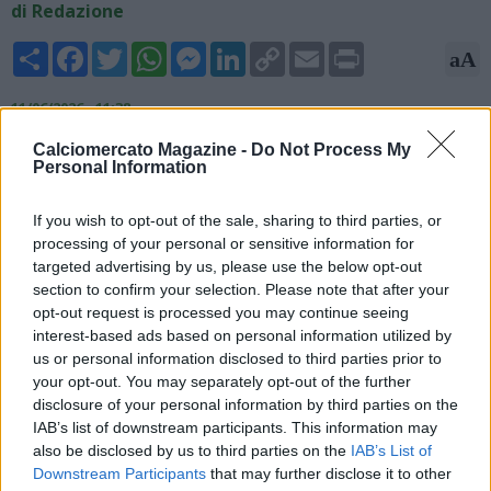
di Redazione
Share
Facebook
Twitter
WhatsApp
Messenger
LinkedIn
Copy
Email
Print
aA
Link
11/06/2026 - 11:38
Calciomercato Magazine -
Do Not Process My
Alessandro Sugoni, giornalista ed esperto di mercato di Sky
Personal Information
Sport, anticipa le prime mosse di mercato del Napoli per
questa stagione: "Khalaili è sempre un nome valido per il ruolo
If you wish to opt-out of the sale, sharing to third parties, or
di vice Di Lorenzo, vediamo se tornerà di moda Juanlu
processing of your personal or sensitive information for
Sanchez. Il Napoli farò il suo primo intervento in ordine di
targeted advertising by us, please use the below opt-out
necessità di mercato in quel ruolo".
section to confirm your selection. Please note that after your
opt-out request is processed you may continue seeing
interest-based ads based on personal information utilized by
us or personal information disclosed to third parties prior to
your opt-out. You may separately opt-out of the further
disclosure of your personal information by third parties on the
IAB’s list of downstream participants. This information may
also be disclosed by us to third parties on the
IAB’s List of
Downstream Participants
that may further disclose it to other